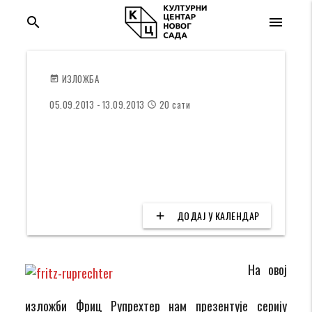
search
menu
ИЗЛОЖБА
event_note
05.09.2013 - 13.09.2013
20 сати
access_time
FRITZ RUPRECHTER, НОВИ РАДОВИ, слике
location_on
Ликовни салон КЦНС
ДОДАЈ У КАЛЕНДАР
add
На овој
изложби Фриц Рупрехтер нам презентује серију