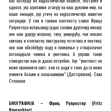
нас натерају на најразличитије обавезе, поступке и
односе, јер агресивно атакују на наш духовни мир, на
наше емоције, јер утичу на најразличитије животне
ситуације. У том и таквом контексту слике Фрица
Рупрехтера испуњавају једну сасвим другачију мисију:
оне нам дарују искрену, тиху, умирујућу, чак некако
свечану и елегантну пиктуралну естетику и поетику;
оне нам обезбеђују наду и поверење у стваралачке
потенцијале човека и уметника. А управо такво
сликарство нам је данас потребно. Јер: “уметност не
може променити свет, али се ради о томе да га може
учинити бољим и сношљивијим” (Достојевски). Сава
Степанов
БИОГРАФИЈА – Фриц Рупрехтер (Fritz
Ruprechter)