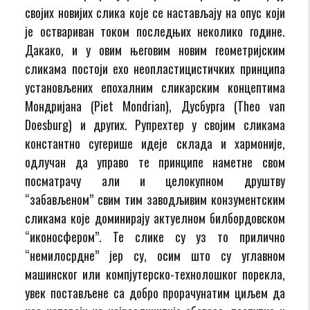
својих новијих слика које се настављају на опус који
је оствариван током последњих неколико године.
Дакако, и у овим његовим новим геометријским
сликама постоји ехо неопластицистичких принципа
установљених епохалним сликарским концептима
Мондријана (Piet Mondrian), Дусбурга (Theo van
Doesburg) и других. Рупрехтер у својим сликама
константно сугерише идеје склада и хармоније,
одлучан да управо те принципе наметне свом
посматрачу али и целокупном друштву
“забављеном” свим тим заводљивим конзументским
сликама које доминирају актуелном билбордовском
“иконосфером”. Те слике су уз то прилично
“немилосрдне” јер су, осим што су углавном
машинског или компјутерско-технолошког порекла,
увек постављене са добро прорачунатим циљем да