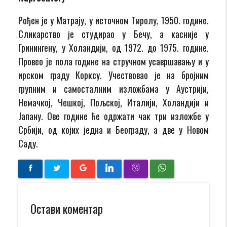
Рођен је у Матрају, у источном Тиролу, 1950. године.
Сликарство је студирао у Бечу, а касније у
Гринингену, у Холандији, од 1972. до 1975. године.
Провео је пола године на стручном усавршавању и у
ирском граду Корксу. Учествовао је на бројним
групним и самосталним изложбама у Аустрији,
Немачкој, Чешкој, Пољској, Италији, Холандији и
Јапану. Ове године ће одржати чак три изложбе у
Србији, од којих једна и Београду, а две у Новом
Саду.
Остави коментар