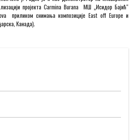
еализацији пројекта Carmina Burana МШ „Исидор Бајић“
Nova приликом снимања композиције East off Europe и
ђарска, Канада).