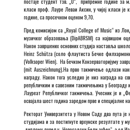
постаје студент тзв. „0“, припремне године за 
класи проф. Лауре Леваи Аксин, у чијој класи је 
године, са просечном оценом 9,70.
Пред комисијом са „Royal College of Music“ из Ло
музичког образовања (DipABRSM) са највишом оце
Након завршених основних студија наставља школов
Heinz Schütza (соло флаутиста Бечке филхармониј
(Volksoper Wien). На бечком Конзерваторијуму завр
(mit Auszeichnung).На прво такмичење одлази нак
награду. Након тога уследио је низ награда на с
републичким и савезним такмичењима у Београду и 
Лауреат Републичког такмичења. Учесник је и „Ф
освајала шест година заредом прве и специјалне на
Ректорат Универзитета у Новом Саду два пута је 
студијама и за постигнуте врхунске резултате у м
диплому-повељу „Новосадски бели анђео“, а од Изв