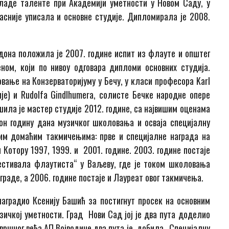
младе таленте при Академији уметности у Новом Саду, у
касније уписала и основне студије. Дипломирала је 2008.
ндона положила је 2007. године испит из флауте и општег
ном, који по нивоу одговара дипломи основних студија.
ање на Конзерваторијуму у Бечу, у класи професора Karl
е) и Rudolfa Gindlhumera, солисте Бечке народне опере
шила је мастер студије 2012. године, са највишим оценама
он годину дана музичког школовања и осваја специјалну
вим домаћим такмичењима: прве и специјалне награда на
Котору 1997, 1999. и 2001. године. 2003. године постаје
естивала флаутиста“ у Ваљеву, где је током школовања
граде, а 2006. године постаје и Лауреат овог такмичења.
наградио Ксенију Башић за постигнут просек на основним
узичкој уметности. Град Нови Сад јој је два пута доделио
ршног већа АП Војводине два пута је добила „Специјалну