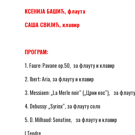
КСЕНИЈА БАШИЋ, флаута
САША СВИЈИЋ, клавир
ПРОГРАМ:
1. Faure: Pavanе op.50, за флауту и клавир
2. Ibert: Aria, за флауту и клавир
3. Messiaen: „La Merle noir“ („Црни кос“), за флаут
4. Debussy: „Syrinx“, за флауту соло
5. D. Milhaud: Sonatinе, за флауту и клавир
I Tendre