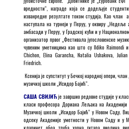
југоисточне Европе. Добитнике је „Еуробанк ЕФГ“
вредности“, награде која се додељује студент
изванредне резултате током студија. Као члан аус
наступала на турнеји у Перуу, у оквиру „Недеље а
амбасади у Перуу, у Градској кући и у Националном
организатор првог „Фестивала југословенске музик
чувеним уметницима као што су Ildiko Raimondi и
Chichon, Elina Garancha, Natalia Ushakova, Julian
Friedrich.
Ксенија је супститут у Бечкој народној опери, чла
музичкој школи „Исидор Бајић“.
С
АША СВИЈИЋ
је завршио редовне студије у клас
класи професора Дориана Лељака на Академији 
Музичкој школи „Исидор Бајић“ у Новом Саду. Ви
одсеку Академије уметности у Новом Саду и у М
кларинет, обоа, труба, хорна, гитара, виолина, в