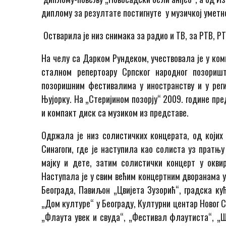
диплому за резултате постигнуте у музичкој уметн
Остварила је низ снимака за радио и ТВ, за РТВ, РТ
На челу са Дарком Рундеком, учествовала је у ком
сталном репертоару Српског народног позориш
позоришним фестивалима у иностранству и у реги
Њујорку. На „Стеријином позорју“ 2009. године пре
и компакт диск са музиком из представе.
Одржала је низ солистичких концерата, од којих 
Синагоги, где је наступила као солиста уз пратњ
мајку и дете, затим солистички концерт у окви
Наступала је у свим већим концертним дворанама 
Београда, Павиљон „Цвијета Зузорић“, градска ку
„Дом културе“ у Београду, Културни центар Новог 
„Флаута увек и свуда“, „Фестивал флаутиста“, „