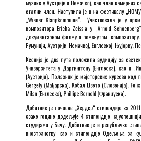
музике у Аустрији и Немачкој, као члан камерних с
стални члан. Наступила је и на фестивалу „НОМУ
„Wiener Klangkommune“. Учествовала је у прем
композитора Ericha Zeissla у „Arnold Schoenber
документарном филму о поменутом композитору. На
Румунији, Аустрији, Немачкој, Енглеској, Њујорку, Пе
Ксенија је два пута положила аудицију за светс
Универзитета у Дартингтону (Енглеска), као и „
(Аустрија). Полазник је мајсторских курсева код п
Gergely (Мађарска), Кобал Цвето (Словенија), Felix
Milan (Енглеска), Phillipe Bernold (Француска).
Добитник је почасне „Хердер“ стипендије за 2011.
сваке године додељује 4 стипендије најуспешнији
студијама у Бечу. Добитник је и републичке сти
иностранству, као и стипендије Одељења за ку