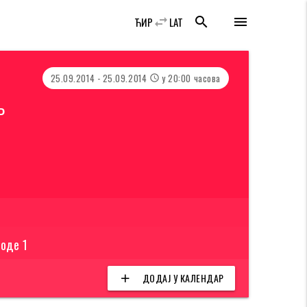
swap_horiz
search
menu
ЋИР
LAT
25.09.2014 - 25.09.2014
у 20:00 часова
access_time
Р
боде 1
ДОДАЈ У КАЛЕНДАР
add