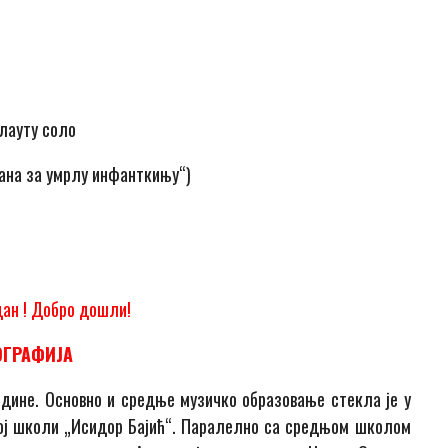
флауту соло
авана за умрлу инфанткињу“)
ан ! Добро дошли!
ОГРАФИЈА
одине. Основно и средње музичко образовање стекла је у
ој школи „Исидор Бајић“. Паралелно са средњом школом