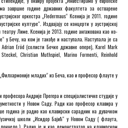
 стипендије, у оквиру пројекта „Инвестирамо у европске
има завршне године државних факултета за остварене
тријског оркестра „Fledermaus“ Ксенија је 2011. године
устријске културе“. Издвајају се концерти у аустријској
 театру Лиме. Ксенија је 2013. године ангажована као ко-
е“ у Бечу, на ком је такође и наступала. Наступала је са
 Adrian Eröd (солисти Бечке државне опере), Karel Mark
 Steckel, Christian Muthspiel, Marino Formenti, Reinhold
н „Филхармоније младих“ из Беча, као и професор флауте у
и професора Андрије Прегера и специјалистичке студије у
уметности у Новом Саду. Ради као професор клавира у
ше година је радио као клавирски сарадник на дувачком
узичкој школи „Исидор Бајић“ у Новом Саду ( флаута,
иолончело ). Радио је и као демонстратор на клавирском