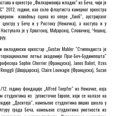
астава и оркестра „Филхармонија младих“ из Беча, чији је
С“ 2012. године, као соло флаутиста камерног оркестра
ијерном извоđењу сцена из опере „Хиоб“, аустријског
g“ центру у Бечу и у Ростоку (Немачка), а наступа и у
ступала је у Хрватској, Мађарској, Словачкој, Чешкој,
руу.
ки омладински оркестар „Gustav Mahler “Стипендиста је
Интернационалне летње академије Праг-Беч-Будимпешта“
рофесора Sophie Cherrier (Француска), Janos Balint, Itzes
 Renggli (Швајцарска), Claire Louwagie (Француска), Suzan
/12. годину фондације „Alfred Toepfer“ из Немачке, која
м студентима из југоисточне Европе, који се налазе на
пендије „Доситеја“, намењене студентима виших школа у
лтуру града Беча, намењене студентима уметности из