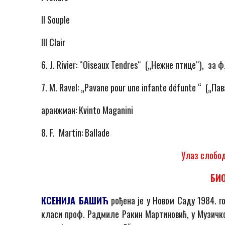
II Souple
III Clair
6. J. Rivier: “Oiseaux Tendres“ („Нежне птице“), за 
7. M. Ravel: „Pavane pour une infante défunte “ („П
аранжман: Kvinto Maganini
8. F. Martin: Ballade
Улаз слобод
БИ
КСЕНИЈА БАШИЋ
рођена је у Новом Саду 1984. г
класи проф. Радмиле Ракин Мартиновић, у Mузичк