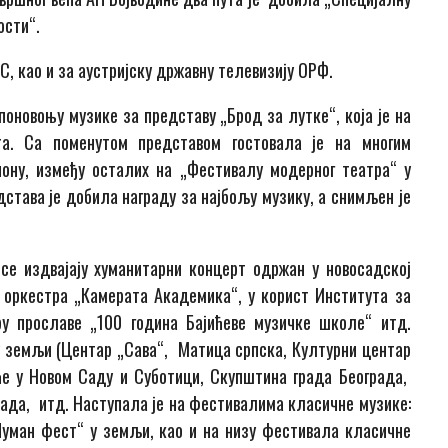
ости“.
С, као и за аустријску државну телевизију ОРФ.
поновоњу музике за представу „Брод за лутке“, која је на
та. Са поменутом представом гостовала је на многим
ону, између осталих на „Фестивалу модерног театра“ у
дстава је добила награду за најбољу музику, а снимљен је
се издвајају хуманитарни концерт одржан у новосадској
у оркестра „Камерата Академика“, у корист Института за
ру прославе „100 година Бајићеве музичке школе“ итд.
у земљи (Центар „Сава“, Матица српска, Културни центар
ће у Новом Саду и Суботици, Скупштина града Београда,
Сада, итд. Наступала је на фестивалима класичне музике:
Шуман фест“ у земљи, као и на низу фестивала класичне