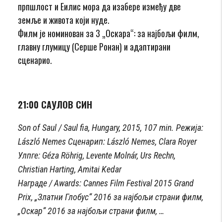
прпшлост и Еилис мора да изабере између две
земље и живота који нуде.
Филм је номинован за 3 „Оскара“: за најбољи филм,
главну глумицу (Серше Ронан) и адаптирани
сценарио.
21:00 САУЛОВ СИН
Son of Saul / Saul fia, Hungary, 2015, 107 min. Режија:
László Nemes Сценарип: László Nemes, Clara Royer
Улпге: Géza Röhrig, Levente Molnár, Urs Rechn,
Christian Harting, Amitai Kedar
Награде / Awards: Cannes Film Festival 2015 Grand
Prix, „Златни Глобус“ 2016 за најбољи страни филм,
„Оскар“ 2016 за најбољи страни филм, …