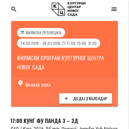
search
menu
ФИЛМСКА ПРОЈЕКЦИЈА
event_note
24.03.2016 - 28.03.2016
17.00, 19.00, 21.00
access_time
ФИЛМСКИ ПРОГРАМ КУЛТУРНОГ ЦЕНТРА
НОВОГ САДА
location_on
Велика сала
ДОДАЈ У КАЛЕНДАР
add
17:00 КУНГ ФУ ПАНДА 3 – 3Д
SAD / Kina, 2016, 95 min, Режија: Jennifer Yuh Nelson,