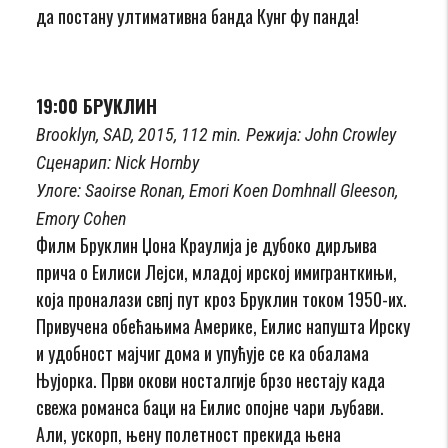
да постану ултимативна банда Кунг фу панда!
19:00 БРУКЛИН
Brooklyn, SAD, 2015, 112 min. Режија: Јohn Crowley
Сценарип: Nick Hornby
Улоге: Saoirse Ronan, Emori Koen Domhnall Gleeson,
Emory Cohen
Филм Бруклин Џона Краулија је дубоко дирљива
прича о Еилиси Лејси, младој ирској имигранткињи,
која проналази свпј пут кроз Бруклин током 1950-их.
Привучена обећањима Америке, Еилис напушта Ирску
и удобност мајчиг дома и упућује се ка обалама
Њујорка. Први окови носталгије брзо нестају када
свежа романса баци на Еилис опојне чари љубави.
Али, ускорп, њену полетност прекида њена