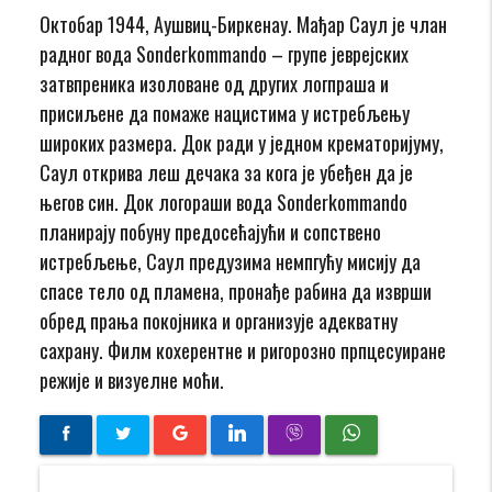
Октобар 1944, Аушвиц-Биркенау. Мађар Саул је члан
радног вода Sonderkommando – групе јеврејских
затвпреника изоловане од других логпраша и
присиљене да помаже нацистима у истребљењу
широких размера. Док ради у једном крематоријуму,
Саул открива леш дечака за кога је убеђен да je
његов син. Док логораши вода Sonderkommando
планирају побуну предосећајући и сопствено
истребљење, Саул предузима немпгућу мисију да
спасе тело од пламена, пронађе рабина да изврши
обред прања покојника и организује адекватну
сахрану. Филм кохерентне и ригорозно прпцесуиране
режије и визуелне моћи.