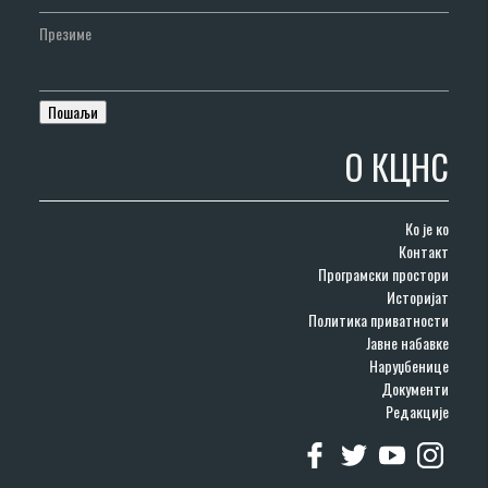
Презиме
О КЦНС
Ко је ко
Контакт
Програмски простори
Историјат
Политика приватности
Јавне набавке
Наруџбенице
Документи
Редакције