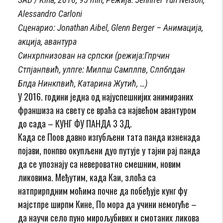
Alessandro Carloni
Сценарио: Jonathan Aibel, Glenn Berger – Анимација,
акција, авантура
Синхрпнизован на српски (режија:Гпрчин
Стпјанпвић, улпге: Милпш Самплпв, Слпбпдан
Бпда Нинкпвић, Катарина Жутић, …)
У 2016. години једна од најуспешнијих анимираних
франшиза на свету се враћа са највећом авантуром
до сада – КУНГ ФУ ПАНДА 3 3Д.
Када се Поов давно изгубљени тата панда изненада
појави, понпво окупљени дуо путује у тајни рај панда
да се упознају са невероватно смешним, новим
ликовима. Међутим, када Каи, злоћа са
натприрпдним моћима почне да побеђује кунг фу
мајстпре ширпм Кине, По мора да учини немогуће –
да научи село пуно мирољубивих и смотаних ликова