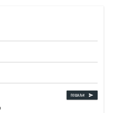
ПОШАЉИ
send
а