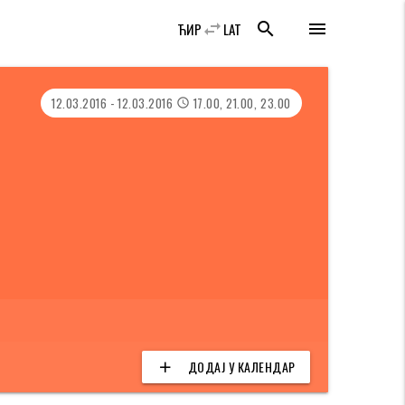
swap_horiz
search
menu
ЋИР
LAT
12.03.2016 - 12.03.2016
17.00, 21.00, 23.00
access_time
ДОДАЈ У КАЛЕНДАР
add