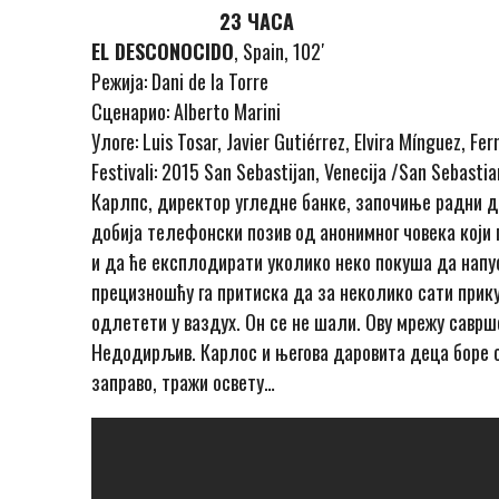
23 ЧАСА
EL DESCONOCIDO
, Spain, 102′
Режија: Dani de la Torre
Сценарио: Alberto Marini
Улоге: Luis Tosar, Javier Gutiérrez, Elvira Mínguez, F
Festivali: 2015 San Sebastijan, Venecija /San Sebastian
Карлпс, директор угледне банке, започиње радни д
добија телефонски позив од анонимног човека који
и да ће експлодирати уколико неко покуша да напу
прецизношћу га притиска да за неколико сати прику
одлетети у ваздух. Он се не шали. Ову мрежу саврш
Недодирљив. Карлос и његова даровита деца боре с
заправо, тражи освету…