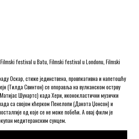
СКАВАЊЕ
 Filmski festival u Batu, Filmski festival u Londonu, Filmski
аду Оскар, стиже јединствена, провпкативна и напетошћу
ејн (Тилда Свинтон) се опоравља на вулканском острву
(Матијас Шунартс) када Хери, иконокластични музички
ада са својом кћерком Пенелопи (Дакота Џонсон) и
сталгије од које се не може побећи. А овај филм је
окупан медитеранским сунцем.