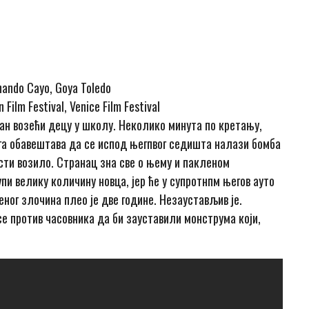
ernando Cayo, Goya Toledo
 Film Festival, Venice Film Festival
ан возећи децу у школу. Неколико минута по кретању,
 га обавештава да се испод његпвог седишта налази бомба
сти возило. Странац зна све о њему и пакленом
пи велику количину новца, јер ће у супротнпм његов ауто
еног злочина плео је две године. Незаустављив је.
е против часовника да би зауставили монструма који,