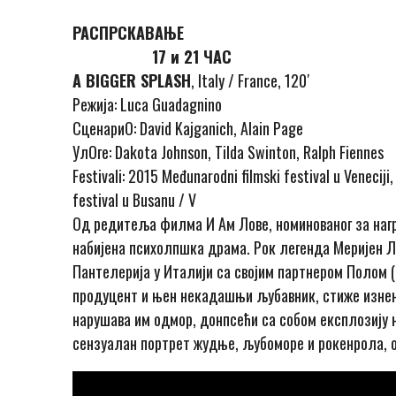
РАСПР
17 и 21 ЧАС
A BIGGER SPLASH
, Italy / France, 120′
Режија: Luca Guadagnino
СценариО: David Kajganich, Alain Page
УлОге: Dakota Johnson, Tilda Swinton, Ralph Fiennes
Festivali: 2015 Međunarodni filmski festival u Veneciji,
festival u Busanu / V
Од редитеља филма И Ам Лове, номинованог за нагр
набијена психолпшка драма. Рок легенда Меријен Л
Пантелерија у Италији са својим партнером Полом 
продуцент и њен некадашњи љубавник, стиже изнен
нарушава им одмор, донпсећи са собом експлозију но
сензуалан портрет жудње, љубоморе и рокенрола, 