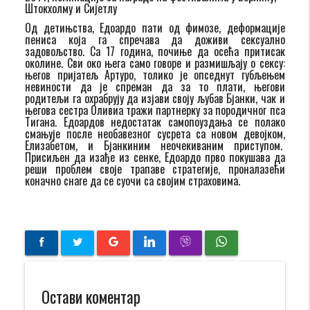
Штокхолму и Сијетлу
Од детињства, Едоардо пати од фимозе, деформације
пениса која га спречава да доживи сексуално
задовољство. Са 17 година, почиње да осећа притисак
околине. Сви око њега само говоре и размишљају о сексу:
његов пријатељ Артуро, толико је опседнут губљењем
невиности да је спреман да за то плати, његови
родитељи га охрабрују да изјави своју љубав Бјанки, чак и
његова сестра Оливиа тражи партнерку за породичног пса
Тигана. Едоардов недостатак самопоуздања се полако
смањује после необавезног сусрета са новом девојком,
Елизабетом, и Бјанкиним неочекиваним приступом.
Присиљен да изађе из сенке, Едоардо прво покушава да
реши проблем своје трапаве стратегије, проналазећи
коначно снаге да се суочи са својим страховима.
Остави коментар