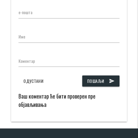
е-пошта
Име
Коментар
ОДУСТАНИ
ПОШАЉИ
send
Ваш коментар ће бити проверен пре
објављивања