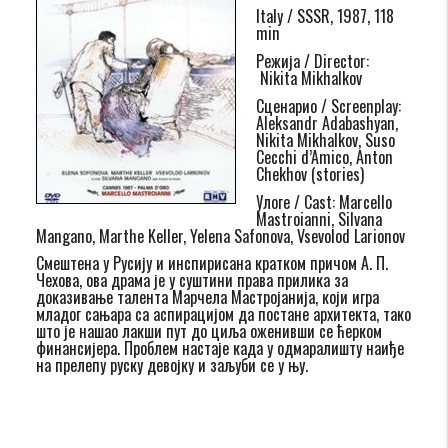
Italy / SSSR, 1987, 118
min
Режија / Director:
Nikita Mikhalkov
Сценарио / Screenplay:
Aleksandr Adabashyan,
Nikita Mikhalkov, Suso
Cecchi d’Amico, Anton
Chekhov (stories)
Улоге / Cast: Marcello
Mastroianni, Silvana
Mangano, Marthe Keller, Yelena Safonova, Vsevolod Larionov
Смештена у Русију и инспирисана кратком причом А. П.
Чехова, ова драма је у суштини права прилика за
доказивање талента Марчела Мастројанија, који игра
младог сањара са аспирацијом да постане архитекта, тако
што је нашао лакши пут до циља оженивши се ћерком
финансијера. Проблем настаје када у одмаралишту наиђе
на прелепу руску девојку и заљуби се у њу.