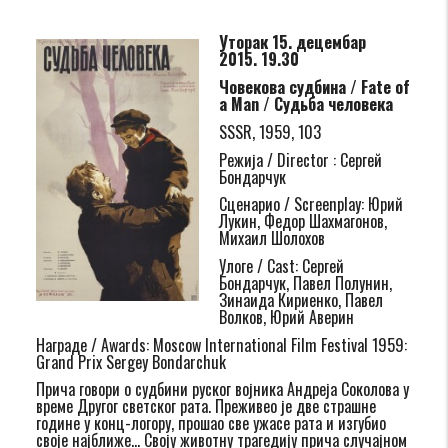
Уторак 15. децембар
2015. 19.30
Човекова судбина /
Fate of
a Man / Судьба человека
SSSR, 1959, 103
Режија / Director : Сергей
Бондарчук
Сценарио / Screenplay: Юрий
Лукин, Федор Шахмагонов,
Михаил Шолохов
Улоге / Cast: Сергей
Бондарчук, Павел Полунин,
Зинаида Кириенко, Павел
Волков, Юрий Аверин
Награде / Awards: Moscow International Film Festival 1959:
Grand Prix Sergey Bondarchuk
Прича говори о судбини руског војника Андреја Соколова у
време Другог светског рата. Преживео је две страшне
године у конц-логору, прошао све ужасе рата и изгубио
своје најближе… Своју животну трагедију прича случајном