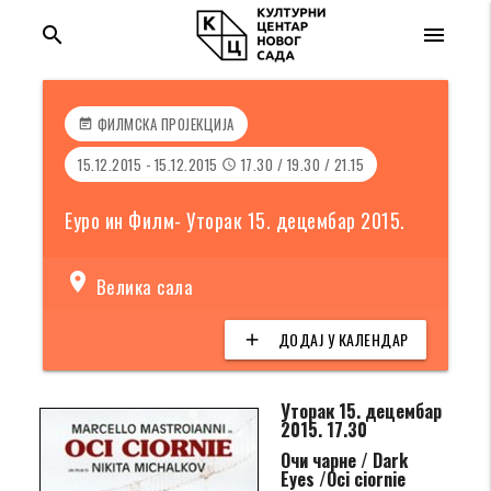
search
menu
ФИЛМСКА ПРОЈЕКЦИЈА
event_note
15.12.2015 - 15.12.2015
17.30 / 19.30 / 21.15
access_time
Еуро ин Филм- Уторак 15. децембар 2015.
location_on
Велика сала
ДОДАЈ У КАЛЕНДАР
add
Уторак 15. децембар
2015. 17.30
Очи ч
а
рне /
Dark
Eyes /Oci ciornie