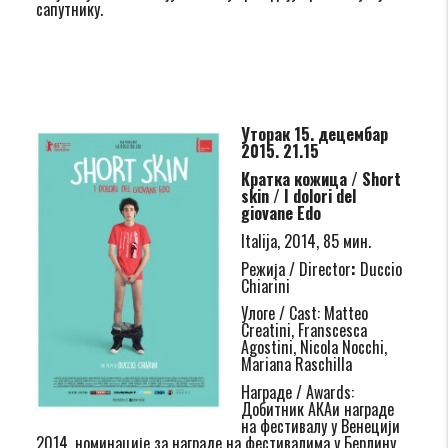
сапутнику.
Уторак 15. децембар
2015. 21.15
Кратка кожица /
Short
skin
/
I dolori del
giovane Edo
Italija, 2014, 85 мин.
Режија / Director
:
Duccio
Chiarini
Улоге / Cast: Matteo
Creatini, Franscesca
Agostini, Nicola Nocchi,
Mariana Raschilla
Награде / Awards:
Добитник АКАи награде
на фестивалу у Венецији
2014, номинације за награде на фестивалима у Берлину,