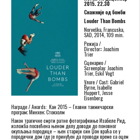
2015. 22.30
Снажније од бомби
Louder Than Bombs
Norveška, Francuska,
SAD, 2014, 109 min.
Режија /
Director
:
Joachim
Trier
Сценарио /
Screenplay: Joachim
Trier, Eskil Vogt
Улоге / Cast: Gabriel
Byrne, Isabelle
Huppert, Jesse
Eisenberg
Награде / Awards: Кан 2015 – Главни такмичарски
програм; Минхен; Стокхолм
Након трагичне смрти ратне фотографкиње Изабеле Рид,
изложба посвећена њеном делу доводи до поновног
окупљања породице – њен старији син Џон враћа се у
породични дом где је принуђен да проводи време са оцем