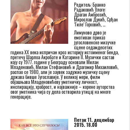
Редитељ: Бранко
Радаковић Улоге:
Драган Амброзић,
Мирослав Дукић, Срђан
‘Гиле’ Гојковић, …
Лимуново дрво је
емотиван приказ
југословенске мизучке
сцене седамдесетих
година XX века испричан кроз историју истоименог бенда,
претечу Шарлоа Акробате и Катарине II. Музички састав
коју су 1977. године у Београду основали Милан
Младеновић, Милан Стефановић и Драгомир Михаиловић,
распао се 1980, али је заувек задужио музичку сцену
држава бивше Југославије. У великој мери, филм
објашњава Младеновићеву уметничку личност,
инспирацију, храброст, и најважније – корене ауторства
овог уметника чија су дела остварила утицај на многе
генерације.
Петак 11. децембар
2015. 18.00