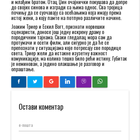
и млађим братом. Отац Џин очајнички покушава да допре
до својих синова и изгради са њима однос. Сва тројица
почињу да се суочавају са осећањима која имају према
истој жени, а коју памте на потпуно различите начине.
Јоаким Триер и Ескил Вогт, признати норвешки
сценаристи, доносе још једну искрену драму о
породичним тајнама. Сваки гледалац мора сам да
протумачи и осети филм, али сигурно је да ће се
препознати у ситуацијама које потресају све породице
света. Триер жели да истакне изузетну важност
комуникације, ма колико тешко било рећи истину. Губитак
је неминован, а једино олакшање је разговор и
опраштање.
Остави коментар
е-пошта