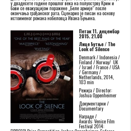
у двадесете године прошлог века на полуострву Крим и
бави се евакуацијом поражене „Беле армије“ после
окончања грађанског рата. Сценарио је писан на основу
истоименог романа нобеловца Ивана Буњина.
Петак 11. децембар
2015. 21.00
Лице ћутње /
The
Look of Silence
Denmark / Indonesia /
Finland / Norway/ UK
/ Israel / France / USA
/ Germany /
Netherlands, 2014,
103 min
Режија / Director:
Joshua Oppenheimer
Документарни /
Documentary
Награде /
Awards: Venice Film
Festival 2014: