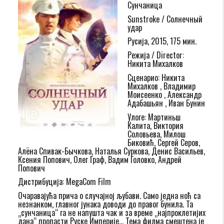
Сунчаница
Sunstroke / Солнечный
удар
Русија, 2015, 175 мин.
Режија / Director:
Никита Михалков
Сценарио: Никита
Михалков , Владимир
Моисеенко , Александр
Адабашьян , Иван Бунин
Улоге: Мартиньш
Калита, Виктория
Соловьева, Милош
Биковић, Сергей Серов,
Алёна Спивак-Бычкова, Наталья Суркова, Денис Васильев,
Ксения Попович, Олег Граф, Вадим Головко, Андрей
Попович
Дистрибуција: MegaCom Film
Очаравајућа прича о случајној љубави. Само једна ноћ са
незнанком, главног јунака доводи до правог бунила. Та
„сунчаница“ га не напушта чак и за време „најпроклетијих
дана“ пропасти Руске Империје… Тема филма смештена је