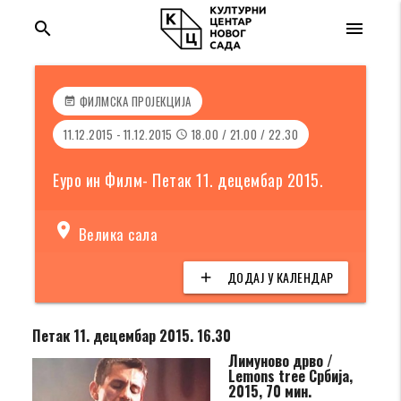
search
menu
ФИЛМСКА ПРОЈЕКЦИЈА
event_note
11.12.2015 - 11.12.2015
18.00 / 21.00 / 22.30
access_time
Еуро ин Филм- Петак 11. децембар 2015.
location_on
Велика сала
ДОДАЈ У КАЛЕНДАР
add
Петак 11. децембар 2015. 16.30
Лимуново дрво /
Lemons tree Србија,
2015, 70 мин.