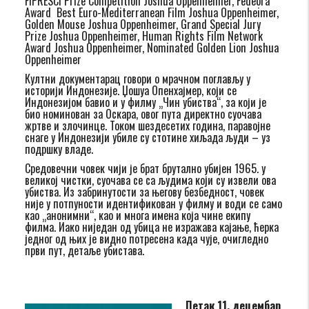
FIPRESCI Prize Competition Joshua Oppenheimer, Fedeora
Award Best Euro-Mediterranean Film Joshua Oppenheimer,
Golden Mouse Joshua Oppenheimer, Grand Special Jury
Prize Joshua Oppenheimer, Human Rights Film Network
Award Joshua Oppenheimer, Nominated Golden Lion Joshua
Oppenheimer
Култни документарац говори о мрачном поглављу у
историји Индонезије. Џошуа Опенхајмер, који се
Индонезијом бавио и у филму „Чин убиства“, за који је
био номинован за Оскара, овог пута директно суочава
жртве и злочинце. Током шездесетих година, паравојне
снаге у Индонезији убиле су стотине хиљада људи – уз
подршку владе.
Средовечни човек чији је брат брутално убијен 1965. у
великој чистки, суочава се са људима који су извели ова
убиства. Из забринутости за његову безбедност, човек
није у потпуности идентификован у филму и води се само
као „анонимни“, као и многа имена која чине екипу
филма. Иако ниједан од убица не изражава кајање, ћерка
једног од њих је видно потресена када чује, очигледно
први пут, детаље убистава.
Петак 11. децембар