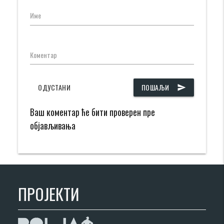
Име
Коментар
ОДУСТАНИ
ПОШАЉИ
send
Ваш коментар ће бити проверен пре
објављивања
ПРОЈЕКТИ