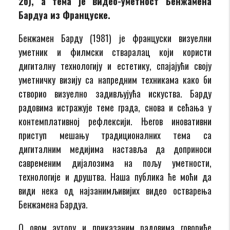
2б), а тема је видео-уметност Бенжамена
Бардуа из Француске.
Бенжамен Барду (1981) је француски визуелни
уметник и филмски стваралац који користи
дигиталну технологију и естетику, спајајући своју
уметничку визију са напредним техникама како би
створио визуелно задивљујућа искуства. Барду
радовима истражује теме града, снова и сећања у
контемплативној рефлексији. Његов иновативни
приступ мешању традиционалних тема са
дигиталним медијима наставља да доприноси
савременим дијалозима на пољу уметности,
технологије и друштва. Наша публика ће моћи да
види нека од најзанимљивијих видео остварења
Бенжамена Бардуа.
О овом аутору и приказаним радовима говориће