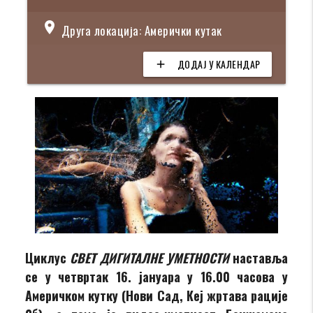
location_on
Друга локација: Амерички кутак
ДОДАЈ У КАЛЕНДАР
add
Циклус
СВЕТ ДИГИТАЛНЕ УМЕТНОСТИ
наставља
се у четвртак 16. јануара у 16.00 часова у
Америчком кутку (Нови Сад, Кеј жртава рације