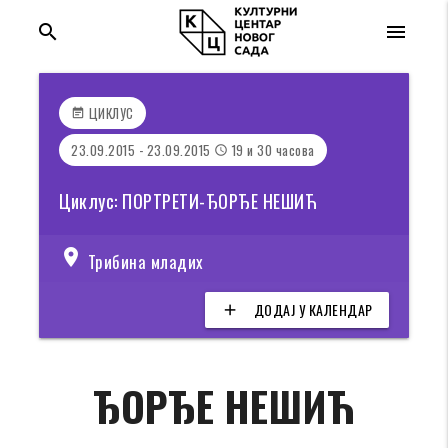
search
menu
ЦИКЛУС
event_note
23.09.2015 - 23.09.2015
19 и 30 часова
access_time
Циклус: ПОРТРЕТИ-ЂОРЂЕ НЕШИЋ
location_on
Трибина младих
ДОДАЈ У КАЛЕНДАР
add
ЂОРЂЕ НЕШИЋ