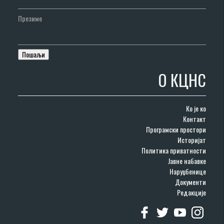
Презиме
О КЦНС
Ко је ко
Контакт
Програмски простори
Историјат
Политика приватности
Јавне набавке
Наруџбенице
Документи
Редакције