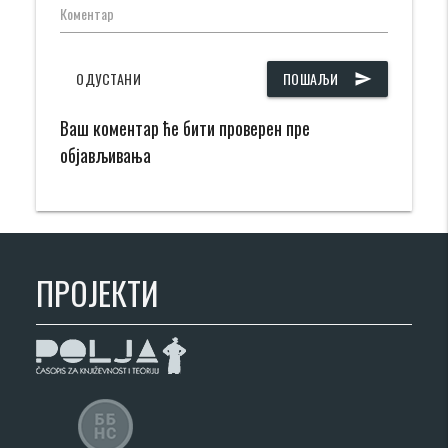
Коментар
ОДУСТАНИ
ПОШАЉИ
send
Ваш коментар ће бити проверен пре
објављивања
ПРОЈЕКТИ