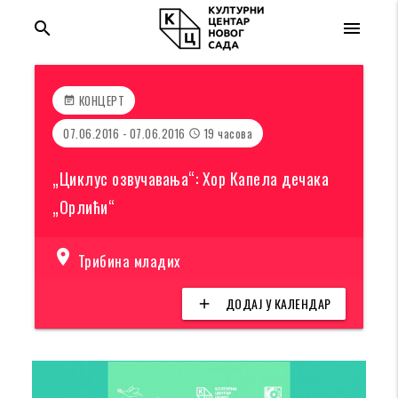
search
menu
КОНЦЕРТ
event_note
07.06.2016 - 07.06.2016
19 часова
access_time
„Циклус озвучавања“: Хор Капела дечака
„Орлићи“
location_on
Трибина младих
ДОДАЈ У КАЛЕНДАР
add