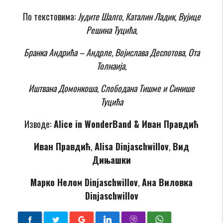
По текстовима:
Јудите Шалго, Каталин Ладик, Вујице
Решина Туцића,
Бранка Андрића – Андрле, Војислава Деспотова, Ота
Толнаија,
Иштвана Домонкоша, Слободана Тишме и Синише
Туцића
Изводе:
Alice in WonderBand & Иван Правдић
Иван Правдић
,
Alisa Dinjaschwillov
,
Вид
Дињашки
Марко Нелом Dinjaschwillov
,
Ана Виловка
Dinjaschwillov