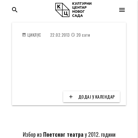
search
menu
ЦИКЛУС
22.02.2013
20 сати
event_note
access_time
BEST OFF
Циклус: Поетски театар
location_on
Трибина младих
ДОДАЈ У КАЛЕНДАР
add
Избор из
Поетског театра
у 2012. години