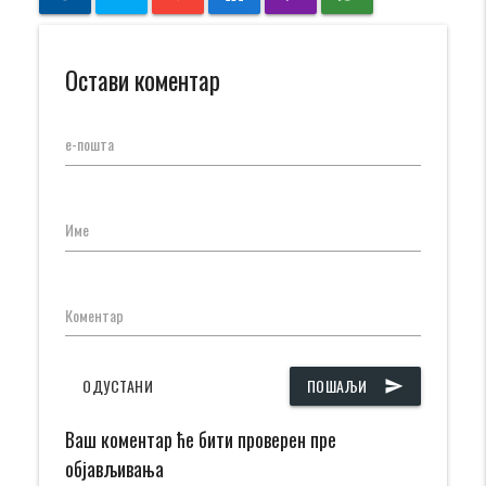
Остави коментар
е-пошта
Име
Коментар
ОДУСТАНИ
ПОШАЉИ
send
Ваш коментар ће бити проверен пре
објављивања