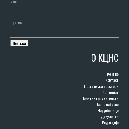
Име
Презиме
О КЦНС
Ко је ко
Контакт
Програмски простори
Историјат
Политика приватности
Јавне набавке
Наруџбенице
Документи
Редакције