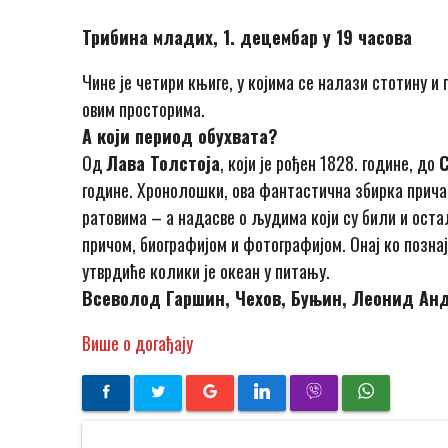
Трибина младих, 1. децембар у 19 часова
Чине је четири књиге, у којима се налази стотину 
овим просторима.
А који период обухвата?
Од
Лава Толстоја
, који је рођен 1828. године, до
С
године. Хронолошки, ова фантастична збирка прича п
ратовима – а надасве о људима који су били и оста
причом, биографијом и фотографијом. Онај ко позна
утврдиће колики је океан у питању.
Всеволод Гаршин, Чехов, Буњин, Леонид Ан
Више о догађају