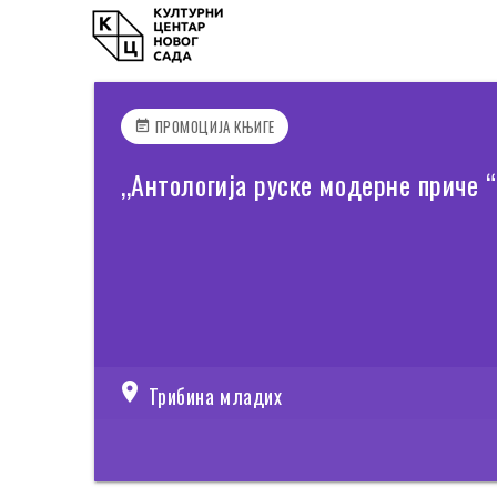
ПРОМОЦИЈА КЊИГЕ
event_note
,,Антологија руске модерне приче “
location_on
Трибина младих