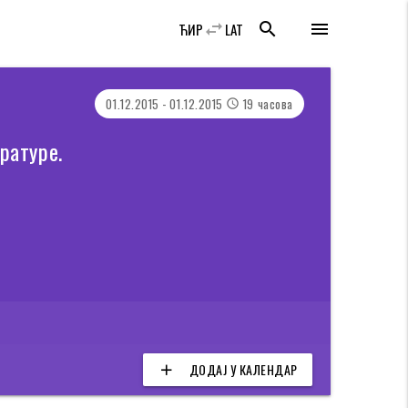
swap_horiz
search
menu
ЋИР
LAT
01.12.2015 - 01.12.2015
19 часова
access_time
ратуре.
ДОДАЈ У КАЛЕНДАР
add