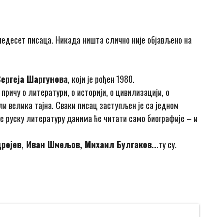
и педесет писаца. Никада ништа слично није објављено на
ергеја Шаргунова
, који је рођен 1980.
ричу о литератури, о историји, о цивилизацији, о
ли велика тајна. Сваки писац заступљен је са једном
је руску литературу данима ће читати само биографије – и
дрејев, Иван Шмељов, Михаил Булгаков
….ту су.