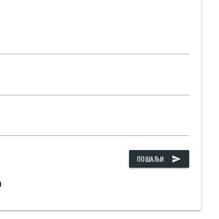
ПОШАЉИ
send
а