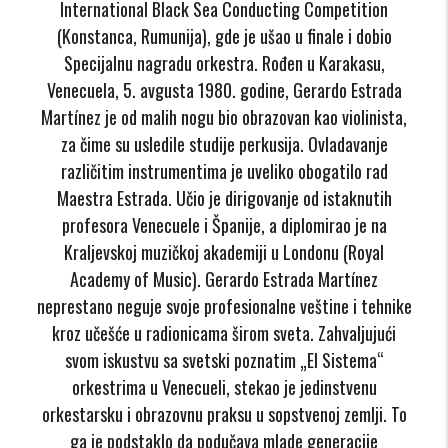
International Black Sea Conducting Competition
(Konstanca, Rumunija), gde je ušao u finale i dobio
Specijalnu nagradu orkestra. Rođen u Karakasu,
Venecuela, 5. avgusta 1980. godine, Gerardo Estrada
Martínez je od malih nogu bio obrazovan kao violinista,
za čime su usledile studije perkusija. Ovladavanje
različitim instrumentima je uveliko obogatilo rad
Maestra Estrada. Učio je dirigovanje od istaknutih
profesora Venecuele i Španije, a diplomirao je na
Kraljevskoj muzičkoj akademiji u Londonu (Royal
Academy of Music). Gerardo Estrada Martínez
neprestano neguje svoje profesionalne veštine i tehnike
kroz učešće u radionicama širom sveta. Zahvaljujući
svom iskustvu sa svetski poznatim „El Sistema“
orkestrima u Venecueli, stekao je jedinstvenu
orkestarsku i obrazovnu praksu u sopstvenoj zemlji. To
ga je podstaklo da podučava mlade generacije