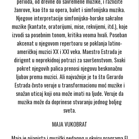
perioda, od drevne do savremene muzike, i različite
žanrove, kao što su opera, balet i simfonijska muzika.
Njegove interpretacije simfonijsko-horske sakralne
muzike (kantate, oratorijumi, mise, rekvijemi, itd.), koje
izvodi sa posebnim tonom, kritika veoma hvali. Poseban
akcenat u njegovom repertoaru se poklanja latino-
američkoj muzici XX i XXI veka. Maestro Estrada je
dirigent u neprekidnoj potrazi za savršenstvom. Svaki
pokret njegovih palica prenosi njegovu beskonačnu
ljubav prema muzici. Ali najvažnije je to što Gerardo
Estrada čvsto veruje u transformacionu moć muzike i
snažan uticaj koji ona može imati na ljude. Veruje da
muzika može da doprinese stvaranju jednog boljeg
sveta.
MAJA VUKOBRAT
Maja je pijanista i muzički pedagog u okviru programa El