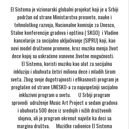
El Sistema je vizionarski globalni projekat koji je u Srbiji
podržan od strane Ministarstva prosvete, nauke i
tehnološkog razvoja, Nacionalne komisije za Unesco,
Stalne konferencije gradova i opština ( SKGO) i Vladine
kancelarije za socijalno uključivanje (SIPRU) koji, kao
novi model društvene promene, kroz muziku menja život
dece kojoj su uskraćene osnovne životne mogućnosti.
El Sistema, koristi muziku kao alat za socijalnu
inkluziju i obuhvata četiri miliona dece i mladih širom
sveta. Zbog svoje dugotrajnosti i efikasnosti program je
proglašen od strane UNESKO-a za najuspešniji socijalno
inkluzivni program u svetu. U Srbiji program
sprovodi udruženje Music Art Project u sedam gradova
i obuhvata 500 dece iz srednjih i nižih društvenih
slojeva, ali je program okrenut najviše ka deci sa
margina društva. Muzičke radionice El Sistema