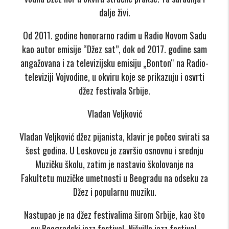
dalje živi.
Od 2011. godine honorarno radim u Radio Novom Sadu
kao autor emisije “Džez sat”, dok od 2017. godine sam
angažovana i za televizijsku emisiju „Bonton“ na Radio-
televiziji Vojvodine, u okviru koje se prikazuju i osvrti
džez festivala Srbije.
Vladan Veljković
Vladan Veljković džez pijanista, klavir je počeo svirati sa
šest godina. U Leskovcu je završio osnovnu i srednju
Muzičku školu, zatim je nastavio školovanje na
Fakultetu muzičke umetnosti u Beogradu na odseku za
Džez i popularnu muziku.
Nastupao je na džez festivalima širom Srbije, kao što
su: Beogradski jazz festival, Nišville jazz festival,