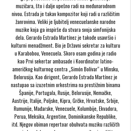
muzičara, što i dalje upešno radi na međunarodnom
nivou. Estrada je takav kompozitor koji radi u različitim
žanrovima. Veliki je ljubitelj venecuelanske narodne
muzike koja ga inspirše da stvara svoja simfonijska
dela. Gerardo Estrada Martínez je takođe usavršio i
kulturni menadžment. Bio je Državni sekretar za kulturu
u Karabobou, Venecuela. Skoro osam godina je radio
kao Prvi sekertar ambasade i Koordinator latino-
američkog kulturnog centra „Simón Bolívar“ u Minsku,
Belorusija. Kao dirigent, Gerardo Estrada Martínez je
nastupao sa izuzetnim orkestrima na prestižnim binama
Španije, Portugala, Rusije, Belorusije, Nemačke,
Austrije, Italije, Poljske, Kipra, Grčke, Hrvatske, Srbije,
Rumunije, Mađarske, Venecuele, Kolumbije, Ekvadora,
Perua, Meksika, Argentine, Dominikanske Republike,
itd. Njegov obiman repertoar obuhvata muziku različith