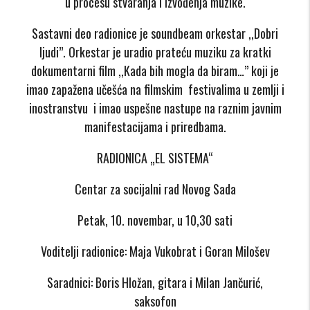
u procesu stvaranja i izvođenja muzike.
Sastavni deo radionice je soundbeam orkestar ,,Dobri
ljudi’’. Orkestar je uradio prateću muziku za kratki
dokumentarni film ,,Kada bih mogla da biram…’’ koji je
imao zapažena učešća na filmskim festivalima u zemlji i
inostranstvu i imao uspešne nastupe na raznim javnim
manifestacijama i priredbama.
RADIONICA „EL SISTEMA“
Centar za socijalni rad Novog Sada
Petak, 10. novembar, u 10,30 sati
Voditelji radionice: Maja Vukobrat i Goran Milošev
Saradnici: Boris Hložan, gitara i Milan Jančurić,
saksofon