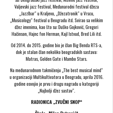
Valjevski jazz festival, Međunarodni festival džeza
„JazzIbar“ u Kraljevu, „Džezatronik“ u Vrscu,
„Musicology“ festival u Beogradu itd. Svirao sa velikim
džez imenima, kao što su: Duško Gojković, Gregori
Hačinson, Hajnc fon Herman, Kajl Istvud, Bred Lili itd.
Od 2014. do 2015. godine bio je član Big Benda RTS-a,
dok je stalan član nekoliko beogradskih sastava:
Matras, Golden Gate i Mambo Stars.
Na međunarodnom takmičenju „The best musical mind“
u organizaciji Multikultivatora u Beogradu, aprila 2016.
godine osvojio je prvu i drugu nagradu u kategoriji
„Najbolji džez sastav“.
RADIONICA „ZVUČNI SNOP“