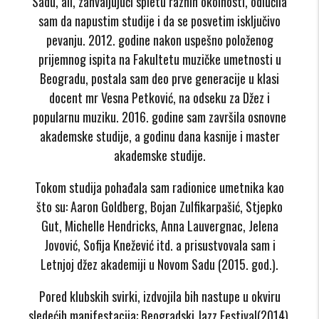
Sadu, ali, zahvaljujući spletu raznih okolnosti, odlučila
sam da napustim studije i da se posvetim isključivo
pevanju. 2012. godine nakon uspešno položenog
prijemnog ispita na Fakultetu muzičke umetnosti u
Beogradu, postala sam deo prve generacije u klasi
docent mr Vesna Petković, na odseku za Džez i
popularnu muziku. 2016. godine sam završila osnovne
akademske studije, a godinu dana kasnije i master
akademske studije.
Tokom studija pohađala sam radionice umetnika kao
što su: Aaron Goldberg, Bojan Zulfikarpašić, Stjepko
Gut, Michelle Hendricks, Anna Lauvergnac, Jelena
Jovović, Sofija Knežević itd. a prisustvovala sam i
Letnjoj džez akademiji u Novom Sadu (2015. god.).
Pored klubskih svirki, izdvojila bih nastupe u okviru
sledećih manifestacija: Beogradski Jazz Festival(2014),