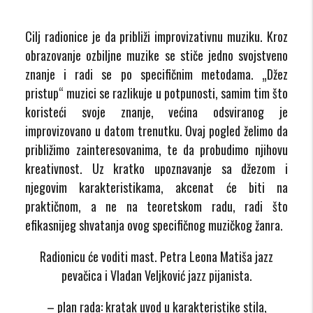
Cilj radionice je da približi improvizativnu muziku. Kroz
obrazovanje ozbiljne muzike se stiče jedno svojstveno
znanje i radi se po specifičnim metodama. „Džez
pristup“ muzici se razlikuje u potpunosti, samim tim što
koristeći svoje znanje, većina odsviranog je
improvizovano u datom trenutku. Ovaj pogled želimo da
približimo zainteresovanima, te da probudimo njihovu
kreativnost. Uz kratko upoznavanje sa džezom i
njegovim karakteristikama, akcenat će biti na
praktičnom, a ne na teoretskom radu, radi što
efikasnijeg shvatanja ovog specifičnog muzičkog žanra.
Radionicu će voditi mast. Petra Leona Matiša jazz
pevačica i Vladan Veljković jazz pijanista.
– plan rada: kratak uvod u karakteristike stila,