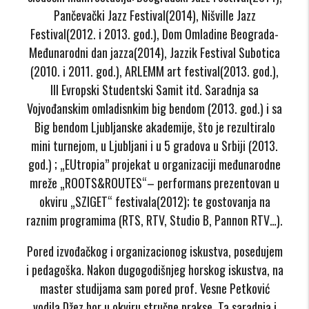
Pančevački Jazz Festival(2014), Nišville Jazz
Festival(2012. i 2013. god.), Dom Omladine Beograda-
Međunarodni dan jazza(2014), Jazzik Festival Subotica
(2010. i 2011. god.), ARLEMM art festival(2013. god.),
III Evropski Studentski Samit itd. Saradnja sa
Vojvođanskim omladisnkim big bendom (2013. god.) i sa
Big bendom Ljubljanske akademije, što je rezultiralo
mini turnejom, u Ljubljani i u 5 gradova u Srbiji (2013.
god.) ; „EUtropia” projekat u organizaciji međunarodne
mreže „ROOTS&ROUTES“– performans prezentovan u
okviru „SZIGET“ festivala(2012); te gostovanja na
raznim programima (RTS, RTV, Studio B, Pannon RTV…).
Pored izvođačkog i organizacionog iskustva, posedujem
i pedagoška. Nakon dugogodišnjeg horskog iskustva, na
master studijama sam pored prof. Vesne Petković
vodila Džez hor u okviru stručne prakse. Ta saradnja i