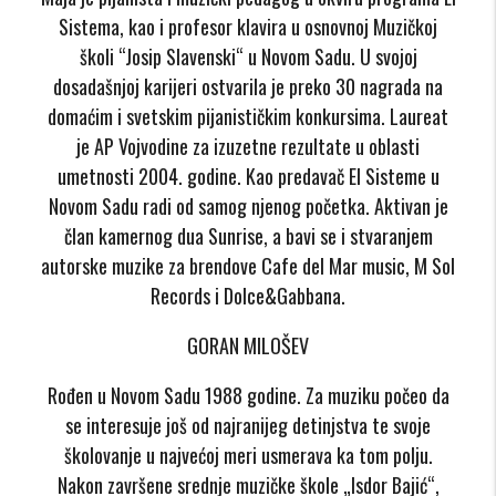
Sistema, kao i profesor klavira u osnovnoj Muzičkoj
školi “Josip Slavenski“ u Novom Sadu. U svojoj
dosadašnjoj karijeri ostvarila je preko 30 nagrada na
domaćim i svetskim pijanističkim konkursima. Laureat
je AP Vojvodine za izuzetne rezultate u oblasti
umetnosti 2004. godine. Kao predavač El Sisteme u
Novom Sadu radi od samog njenog početka. Aktivan je
član kamernog dua Sunrise, a bavi se i stvaranjem
autorske muzike za brendove Cafe del Mar music, M Sol
Records i Dolce&Gabbana.
GORAN MILOŠEV
Rođen u Novom Sadu 1988 godine. Za muziku počeo da
se interesuje još od najranijeg detinjstva te svoje
školovanje u najvećoj meri usmerava ka tom polju.
Nakon završene srednje muzičke škole „Isdor Bajić“,