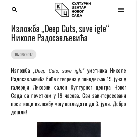
search
menu
Изложба „Deep Cuts, suve igle“
Николе Радосављевића
16/06/2017
Изложба
уметника Николе
„Deep Cuts, suve igle“
Радосављевића биће отворена у понедељак 19. јуна у
галерији Ликовни салон Културног центра Новог
Сада са почетком у 19 часова. Сви заинтересовани
посетиоци изложбу могу погледати до 3. јула. Добро
дошли!