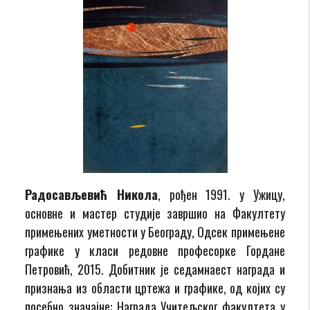
Радосављевић Никола
, рођен 1991. у Ужицу,
основне и мастер студије завршио на Факултету
примењених уметности у Београду, Одсек примењене
графике у класи редовне професорке Гордане
Петровић, 2015. Добитник је седамнаест награда и
признања из области цртежа и графике, од којих су
посебно значајне: Награда Учитељског факултета у