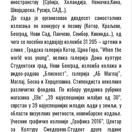
иностранству (Србија, Холандија, Немачка,Кина,
Швајцарска, Русија, САД…).
До сада је организовао двадесет самосталних
излагања по конкурсу и позиву (Котор, Краљево,
Београд, Нови Сад, Панчево, Сомбор, Кикинда…), од
чега се посебно издвајају изложбе 31 205 – цртежи и
слике , Градска галерија Котор, Црна Гора, “When the
world was young”, велика галерија Дома културе
Студентски град, Нови Београд, изложба колажа и
видео-радова „Блискост“, галерија „АБ Маглај“,
Маглај, Босна и Херцеговина. Стипендиста неколико
различитих фондова. По избору уредника рубрике
магазинa „Elle“ „39 најуспешнијих млађих од 30”,
сврстан у 39 најуспешнијих младих људи у земљи, у
области визуелних уметности, новембарско издање.
Учесник графичке колоније „Графика 2016”, Центар
за Културу Смедерево.Студент друге године