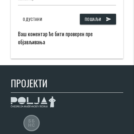
ОДУСТАНИ
ПОШАЉИ
send
Ваш коментар ће бити проверен пре
објављивања
ПРОЈЕКТИ