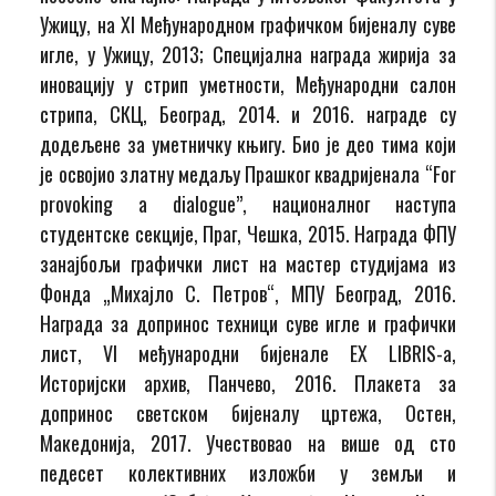
Ужицу, на XI Међународном графичком бијеналу суве
игле, у Ужицу, 2013; Специјална награда жирија за
иновацију у стрип уметности, Међународни салон
стрипа, СКЦ, Београд, 2014. и 2016. награде су
додељене за уметничку књигу. Био је део тима који
је освојио златну медаљу Прашког квадријенала “For
provoking a dialogue”, националног наступа
студентске секције, Праг, Чешка, 2015. Награда ФПУ
за
најбољи графички лист на мастер студијама из
Фонда „Михајло С. Петров“, МПУ Београд, 2016.
Награда за допринос техници суве игле и графички
лист, VI међународни бијенале EX LIBRIS-a,
Историјски архив, Панчево, 2016. Плакета за
допринос светском бијеналу цртежа, Остен,
Македонија, 2017. Учествовао на више од сто
педесет колективних изложби у земљи и