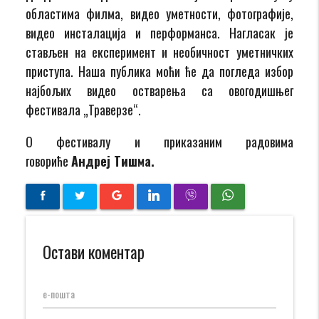
областима филма, видео уметности, фотографије,
видео инсталација и перформанса. Нагласак је
стављен на експеримент и необичност уметничких
приступа. Наша публика моћи ће да погледа избор
најбољих видео остварења са овогодишњег
фестивала „Траверзе“.
О фестивалу и приказаним радовима
говориће
Андреј Тишма.
Остави коментар
е-пошта