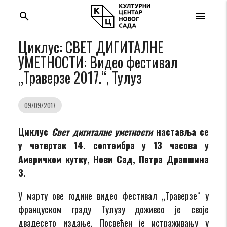
search
menu
Циклус: СВЕТ ДИГИТАЛНЕ
УМЕТНОСТИ: Видео фестивал
„Траверзе 2017.“, Тулуз
09/09/2017
Циклус
Свет дигиталне уметности
наставља се
у четвртак 14. септембра у 13 часова у
Америчком кутку, Нови Сад, Петра Драпшина
3.
У марту ове године видео фестивал „Траверзе“ у
француском граду Тулузу доживео је своје
двадесето издање. Посвећен је истраживању у