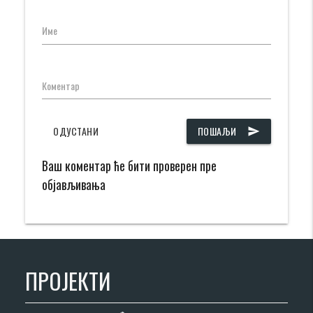
Име
Коментар
ОДУСТАНИ
ПОШАЉИ
send
Ваш коментар ће бити проверен пре
објављивања
ПРОЈЕКТИ