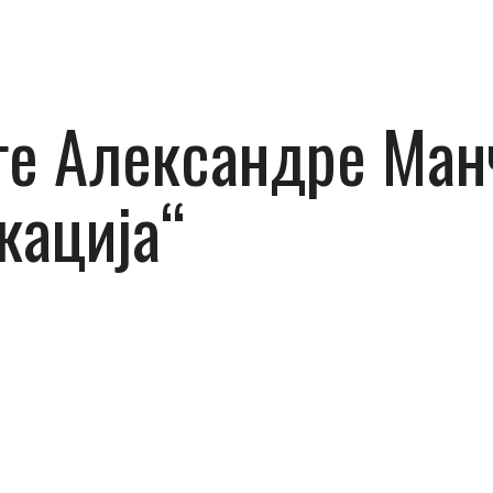
ге Александре Ман
кација“