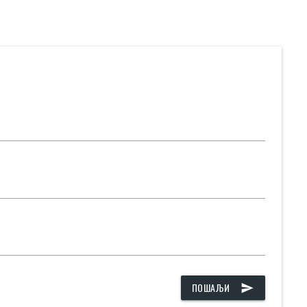
ПОШАЉИ
send