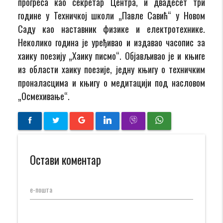
прогреса као секретар Центра, и двадесет три
године у Техничкој школи „Павле Савић“ у Новом
Саду као наставник физике и електротехнике.
Неколико година је уређивао и издавао часопис за
хаику поезију „Хаику писмо“. Објављивао је и књиге
из области хаику поезије, једну књигу о техничким
проналасцима и књигу о медитацији под насловом
„Осмехивање“.
Остави коментар
е-пошта