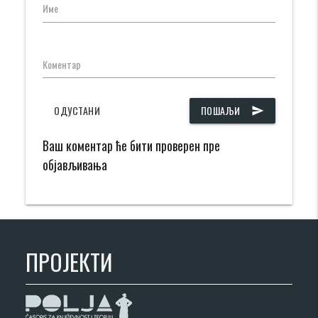
Име
Коментар
ОДУСТАНИ
ПОШАЉИ
send
Ваш коментар ће бити проверен пре
објављивања
ПРОЈЕКТИ