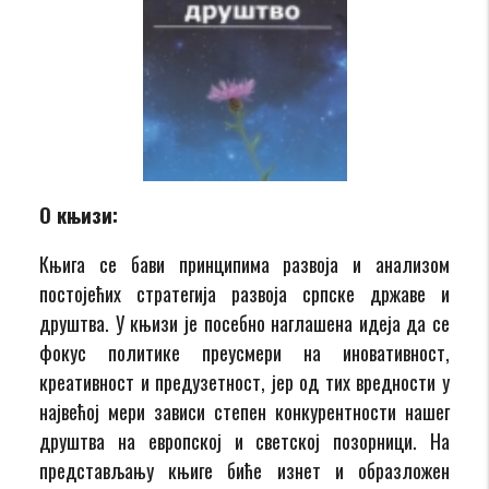
О књизи:
Књига се бави принципима развоја и анализом
постојећих стратегија развоја српске државе и
друштва. У књизи је посебно наглашена идеја да се
фокус политике преусмери на иновативност,
креативност и предузетност, јер од тих вредности у
највећој мери зависи степен конкурентности нашег
друштва на европској и светској позорници. На
представљању књиге биће изнет и образложен