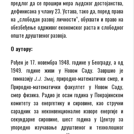
предлог да се прошири мера људског достојанства,
дефинисана у члану 23. Устава, тако да, поред права
на „слободан развој личности“, обухвати и право на
обезбеђење одрживог економског раста и слободног
опште друштвеног развоја.
О аутору:
Рођен je 17. новембра 1948. године у Београду, а од
1949. године живи у Новом Саду. Завршио је
гимназију
, природно-математички смер, и
Ј.Ј. Змај
Природно-математички факултет у Новом Саду,
смер физика. Радио је осам година у Покрајинском
комитету за енергетику и сировине, као стручни
сарадник за неконвенционалне изворе енергије и
секундарне сировине, шест година у Центру за
упоредно изучавање друштвеног и технолошког