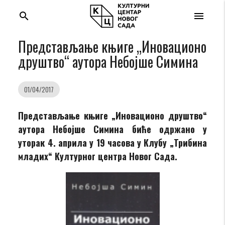
search
menu
Представљање књиге „Иновационо
друштво“ аутора Небојше Симина
01/04/2017
Представљање књиге „Иновационо друштво“
аутора Небојше Симина биће одржано у
уторак 4. априла у 19 часова у Клубу „Трибина
младих“ Културног центра Новог Сада.