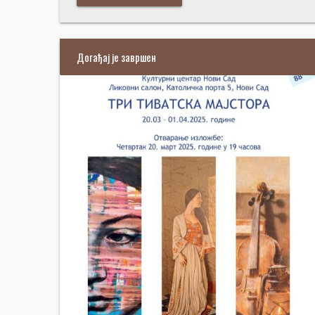
Догађај је завршен