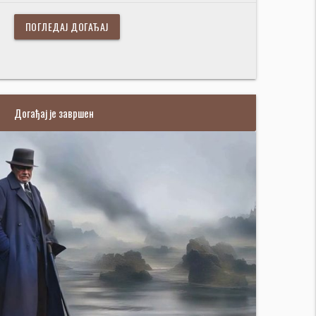
ПОГЛЕДАЈ ДОГАЂАЈ
Догађај је завршен