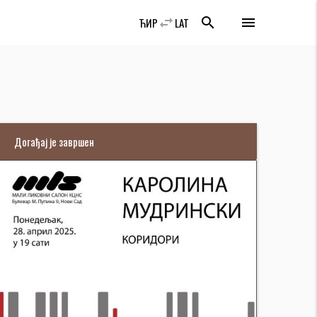
swap_horiz
search
menu
ЋИР
LAT
Догађај је завршен