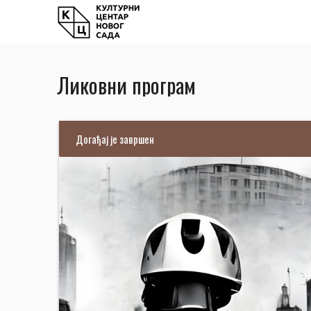
Ликовни програм
Догађај је завршен