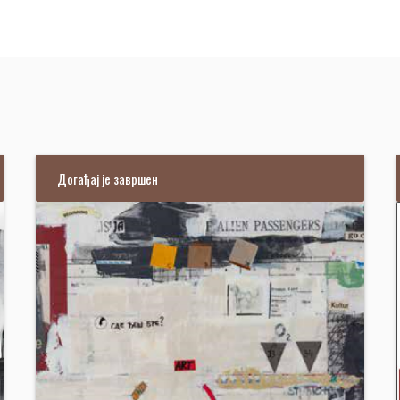
Догађај је завршен