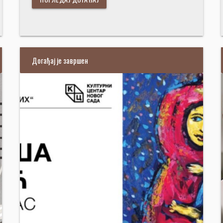
Догађај је завршен