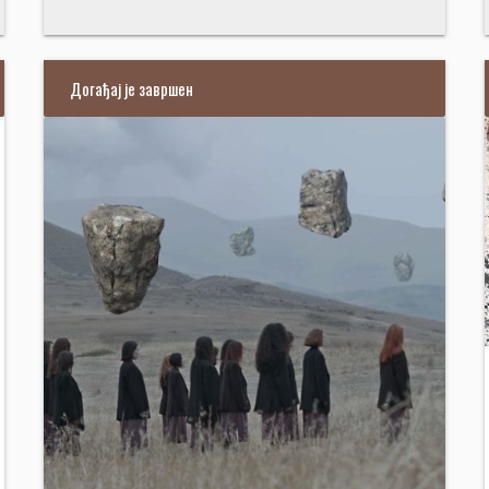
Догађај је завршен