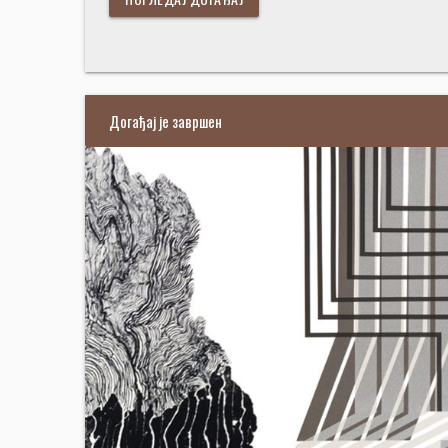
Догађај је завршен