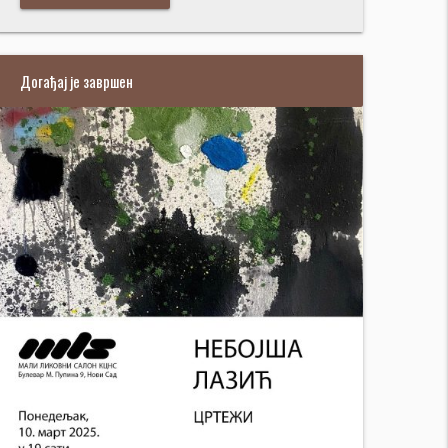
Догађај је завршен