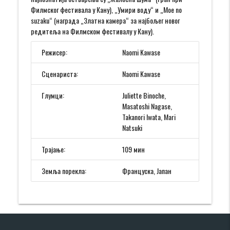
Филмског фестивала у Кану), „Умири воду“ и „Moe no
suzaku“ (награда „Златна камера“ за најбољег новог
редитеља на Филмском фестивалу у Кану).
Режисер:
Naomi Kawase
Сценариста:
Naomi Kawase
Глумци:
Juliette Binoche,
Masatoshi Nagase,
Takanori Iwata, Mari
Natsuki
Трајање:
109 мин
Земља порекла:
Француска, Јапан