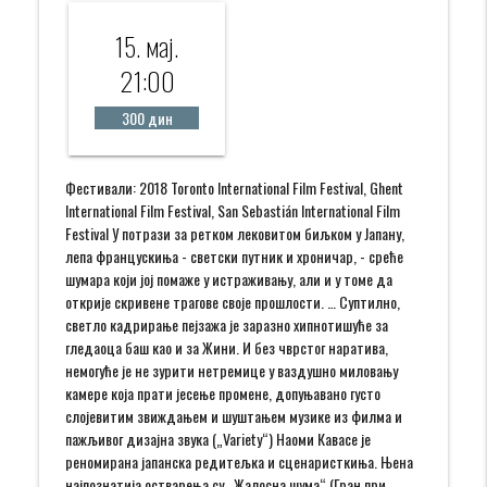
15. мај.
21:00
300 дин
Фестивали: 2018 Toronto International Film Festival, Ghent
International Film Festival, San Sebastián International Film
Festival У потрази за ретком лековитом биљком у Јапану,
лепа францускиња - светски путник и хроничар, - среће
шумара који јој помаже у истраживању, али и у томе да
открије скривене трагове своје прошлости. … Суптилно,
светло кадрирање пејзажа је заразно хипнотишуће за
гледаоца баш као и за Жини. И без чврстог наратива,
немогуће је не зурити нетремице у ваздушно миловању
камере која прати јесење промене, допуњавано густо
слојевитим звиждањем и шуштањем музике из филма и
пажљивог дизајна звука („Variety“) Наоми Кавасе је
реномирана јапанска редитељка и сценаристкиња. Њена
најпознатија остварења су „Жалосна шума“ (Гран при