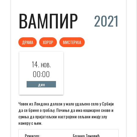
ВАМПИР
2021
ДРАМА
ХОРОР
МИСТЕРИЈА
14. нов.
00:00
дин
Човек из Лондона долази у мало удаљено село у Србији
да се брине о гробљу. Почиње да има кошмарне снове и
сумња да пријатељски настројени сељани имају злу
намеру с њим.
Режисер:
Бранко Томовић