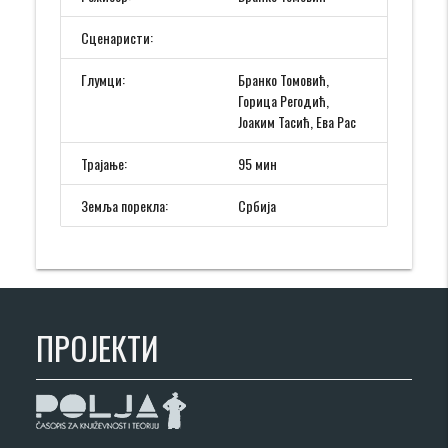
Сценаристи:
Глумци:
Бранко Томовић,
Горица Регодић,
Јоаким Тасић, Ева Рас
Трајање:
95 мин
Земља порекла:
Србија
ПРОЈЕКТИ