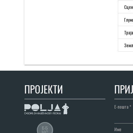
Сцен
Глум
Трај
Земљ
ПРОЈЕКТИ
ПРИЈ
Е-пошта
*
Име