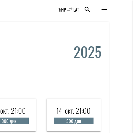
swap_horiz
search
menu
ЋИР
LAT
2025
 окт. 21:00
14. окт. 21:00
300 дин
300 дин