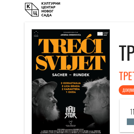
Т
ТРЕ
ДОКУМ
1