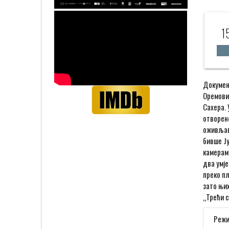
1
Документ
Оремовић
Сахера. 
отворене
оживљава
бивше Ју
камерама
два умје
преко пл
зато њих
„Трећи с
Режи