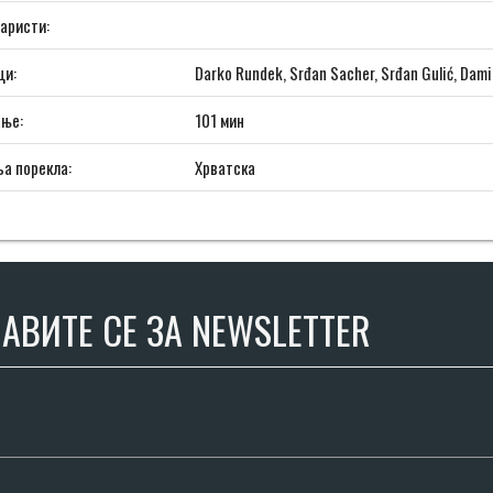
аристи:
ци:
Darko Rundek, Srđan Sacher, Srđan Gulić, Dami
ање:
101 мин
а порекла:
Хрватска
АВИТЕ СЕ ЗА NEWSLETTER