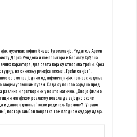
нијих музичких појава бивше Југославије. Редитељ Арсен
аристу Дарка Рундека и композитора и басисту Срђана
чних карактера, два света која су створила трећи. Кроз
тудију, на снимању римејка песме „Трећи свијет”,
нас се сматра једним од најзначајнијих поп-рок издања
ио својим успешним путем. Сада су поново заједно пред
 разлике и претвори их у нешто магично. „Ово је филм о
етици и магијском реализму повела да заједно скоче
ак да и данас одзвања“ каже редитељ Оремовић. Управо
им“, постаје симбол повратка том плодном судару идеја.