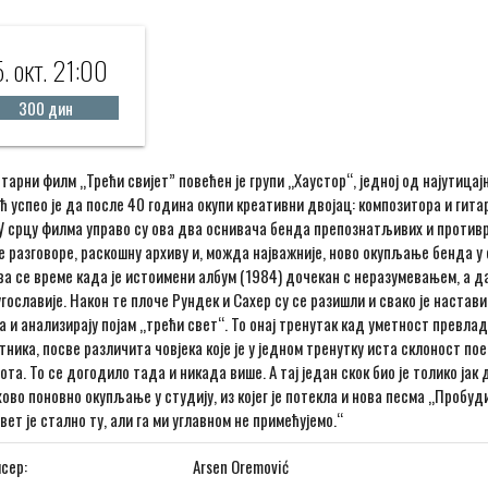
5. окт. 21:00
300 дин
арни филм „Трећи свијет” повећен је групи „Хаустор“, једној од најутицај
 успео је да после 40 година окупи креативни двојац: композитора и гит
У срцу филма управо су ова два оснивача бенда препознатљивих и противре
 разговоре, раскошну архиву и, можда најважније, ново окупљање бенда у с
 се време када је истоимени албум (1984) дочекан с неразумевањем, а да
гославије. Након те плоче Рундек и Сахер су се разишли и свако је настав
 и анализирају појам „трећи свет“. То онај тренутак кад уметност превлада
тника, посве различита човјека које је у једном тренутку иста склоност по
ота. То се догодило тада и никада више. А тај један скок био је толико ј
ово поновно окупљање у студију, из којег је потекла и нова песма „Пробуд
вет је стално ту, али га ми углавном не примећујемо.“
сер:
Arsen Oremović