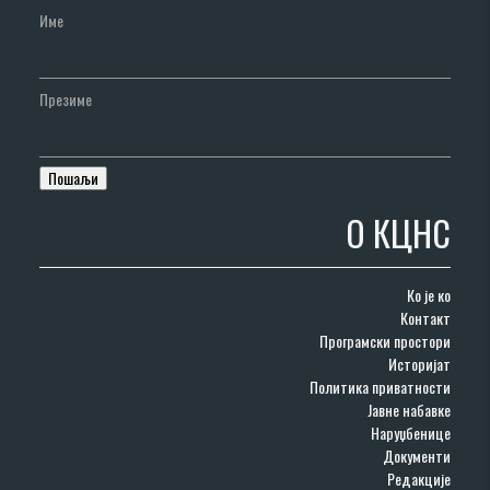
Име
Презиме
О КЦНС
Ко је ко
Контакт
Програмски простори
Историјат
Политика приватности
Јавне набавке
Наруџбенице
Документи
Редакције