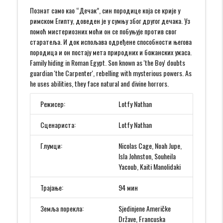
Познат само као “Дечак”, син породице која се крије у
римском Египту, доведен је у сумњу због другог дечака. Уз
помоћ мистериозних моћи он се побуњује против свог
старатеља. И док испољава одређене способности његова
породица и он постају мета природних и божанских ужаса.
Family hiding in Roman Egypt. Son known as 'the Boy' doubts
guardian 'the Carpenter', rebelling with mysterious powers. As
he uses abilities, they face natural and divine horrors.
Режисер:
Lotfy Nathan
Сценариста:
Lotfy Nathan
Глумци:
Nicolas Cage, Noah Jupe,
Isla Johnston, Souheila
Yacoub, Kaiti Manolidaki
Трајање:
94 мин
Земља порекла:
Sjedinjene Američke
Države, Francuska