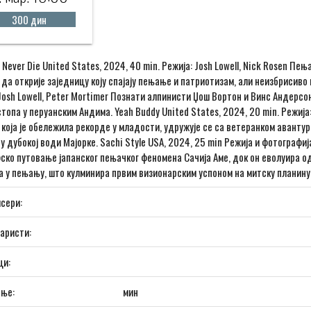
300 дин
 Never Die United States, 2024, 40 min. Режија: Josh Lowell, Nick Rosen Пе
 да открије заједницу коју спајају пењање и патриотизам, али неизбрисиво 
Josh Lowell, Peter Mortimer Познати алпинисти Џош Вортон и Винс Андерсон
топа у перуанским Андима. Yeah Buddy United States, 2024, 20 min. Режија:
 која је обележила рекорде у младости, удружује се са ветеранком аванту
у дубокој води Мајорке. Sachi Style USA, 2024, 25 min Режија и фотографија
ско путовање јапанског пењачког феномена Сачија Аме, док он еволуира о
 у пењању, што кулминира првим визионарским успоном на митску планину
сери:
аристи:
ци:
ање:
мин