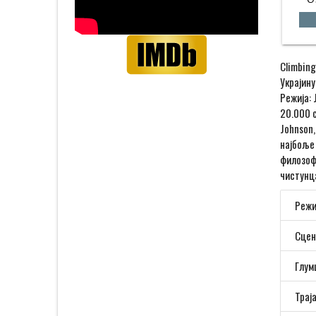
Climbing
Украјину
Режија: 
20.000 с
Johnson,
најбоље 
филозоф
чистунца
Режи
Сцен
Глум
Трај