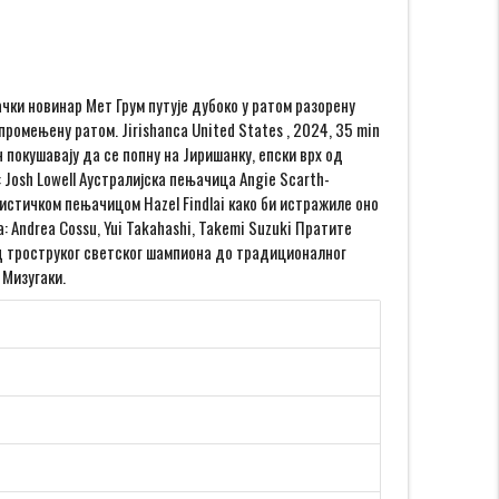
њачки новинар Мет Грум путује дубоко у ратом разорену
промењену ратом. Jirishanca United States , 2024, 35 min
 покушавају да се попну на Јиришанку, епски врх од
 Josh Lowell Аустралијска пењачица Angie Scarth-
ристичком пењачицом Hazel Findlai како би истражиле оно
: Andrea Cossu, Yui Takahashi, Takemi Suzuki Пратите
д троструког светског шампиона до традиционалног
 Мизугаки.