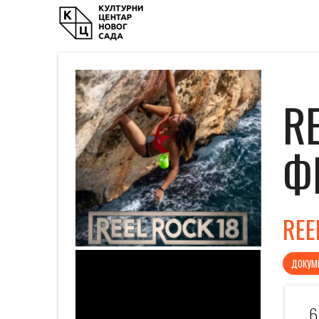
R
Ф
REE
ДОКУМ
6