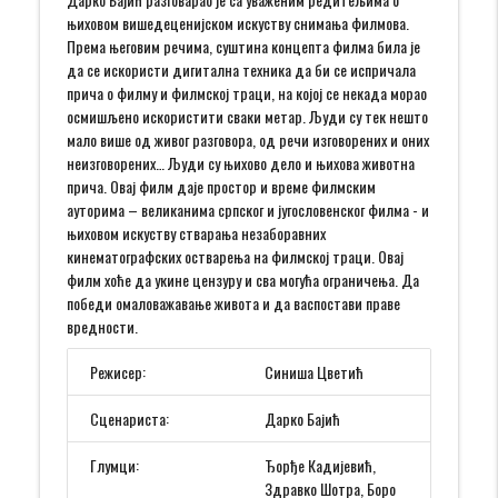
њиховом вишедеценијском искуству снимања филмова.
Према његовим речима, суштина концепта филма била је
да се искористи дигитална техника да би се испричала
прича о филму и филмској траци, на којој се некада морао
осмишљено искористити сваки метар. Људи су тек нешто
мало више од живог разговора, од речи изговорених и оних
неизговорених… Људи су њихово дело и њихова животна
прича. Овај филм даје простор и време филмским
ауторима – великанима српског и југословенског филма - и
њиховом искуству стварања незаборавних
кинематографских остварења на филмској траци. Овај
филм хоће да укине цензуру и сва могућа ограничења. Да
победи омаловажавање живота и да васпостави праве
вредности.
Режисер:
Синиша Цветић
Сценариста:
Дарко Бајић
Глумци:
Ђорђе Кадијевић,
Здравко Шотра, Боро