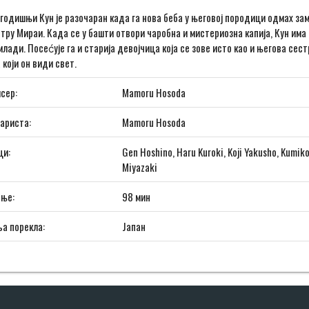
одишњи Кун је разочаран када га нова беба у његовој породици одмах зам
тру Мираи. Када се у башти отвори чаробна и мистериозна капија, Кун има
млади. Посеćује га и старија девојчица која се зове исто као и његова сест
 који он види свет.
сер:
Mamoru Hosoda
ариста:
Mamoru Hosoda
ци:
Gen Hoshino, Haru Kuroki, Koji Yakusho, Kumiko
Miyazaki
ање:
98 мин
а порекла:
Јапан