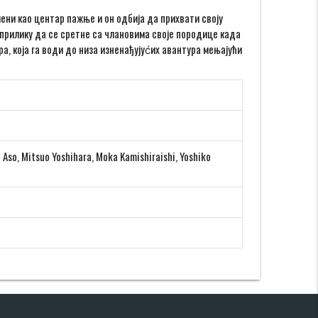
ени као центар пажње и он одбија да прихвати своју
 прилику да се сретне са члановима своје породице када
ра, која га води до низа изненађујуćих авантура мењајући
 Aso, Mitsuo Yoshihara, Moka Kamishiraishi, Yoshiko