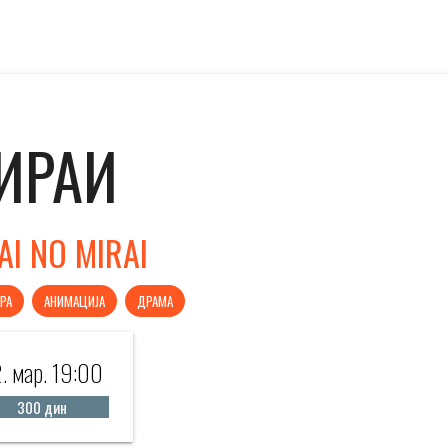
ИРАИ
AI NO MIRAI
РА
АНИМАЦИЈА
ДРАМА
. мар. 19:00
300 дин