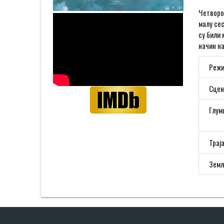
Четворог
малу сес
су били 
начин на
Режи
Сцен
Глум
Трај
Земљ