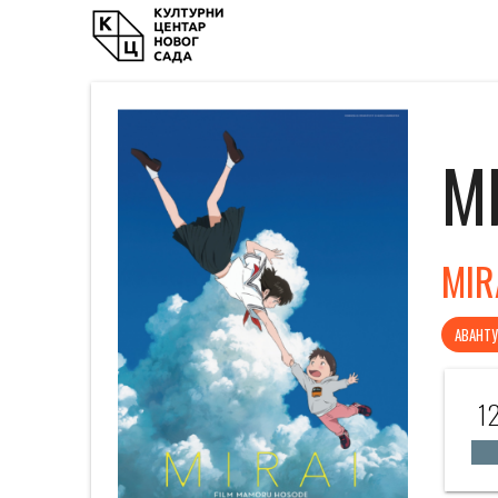
М
MIR
АВАНТУ
12