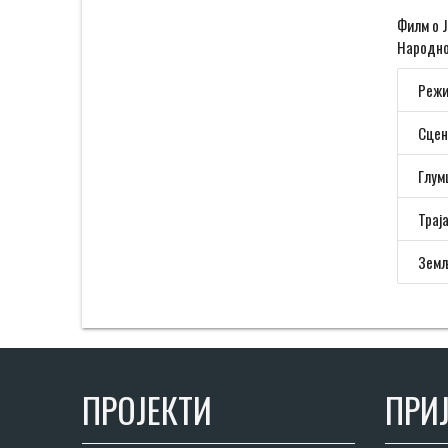
Филм о Ј
Народно
Режи
Сцен
Глум
Трај
Земљ
ПРОЈЕКТИ
ПРИЈ