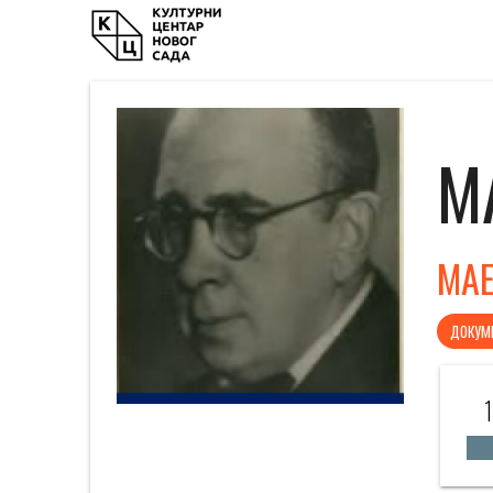
М
MAE
ДОКУМ