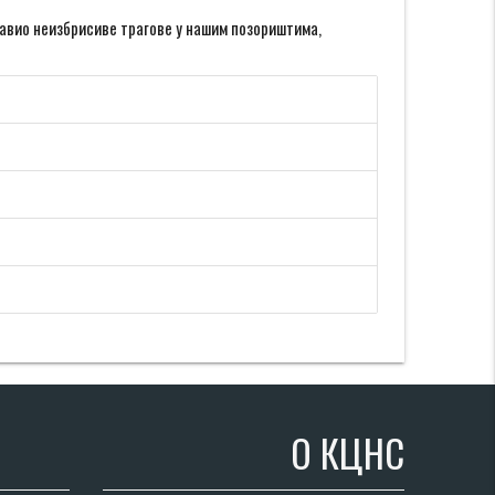
тавио неизбрисиве трагове у нашим позориштима,
О КЦНС