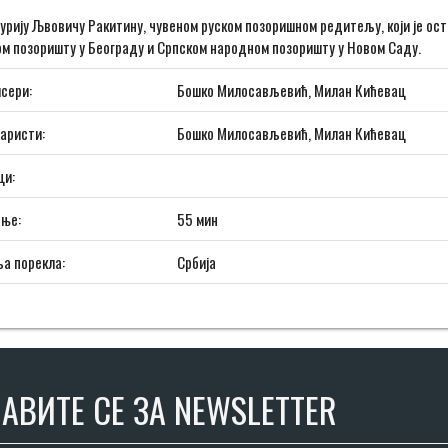
урију Љвoвичу Ракитину, чувеном руском позоришном редитељу, који је ос
м позоришту у Београду и Српском народном позоришту у Новом Саду.
сери:
Бошко Милосављевић, Милан Кићевац
аристи:
Бошко Милосављевић, Милан Кићевац
ци:
ање:
55 мин
а порекла:
Србија
АВИТЕ СЕ ЗА NEWSLETTER