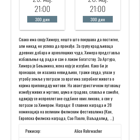
21:00
21:00
300 дин
300 дин
Свако има своју Химеру, нешто што покушава да постигне,
али никад не успева да пронађе. За групу крадљиваца
древних добара и археолошких чуда, Химера представља
избављење од рада и сан о лаком богатству. За Артура,
Химера је Бењамина, жена коју је изгубио. Како би је
пронашао, он изазива невидљиво, тражи свуда, улази у
утробу земље у потрази за вратима загробног живота о
којима приповедају митови. На авантуристичком путовању
између живих и мртвих, шума и градова, славља и самоће,
одвијају се испреплетане судбине ових ликова, а све у
потрази за Химером. Награде: 8 главних награда и 28
номинација на великим филмским фестивалима (Кан,
Европска филмска награда, Сао Паоло, Ваљадолид, ...)
Режисер:
Alice Rohrwacher