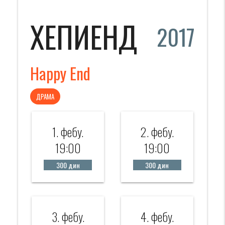
ХЕПИЕНД
2017
Happy End
ДРАМА
1. фебy.
2. фебy.
19:00
19:00
300 дин
300 дин
3. фебy.
4. фебy.