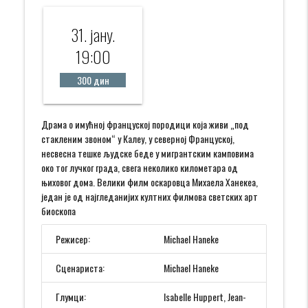
31. јанy.
19:00
300 дин
Драма о имућној француској породици која живи „под
стакленим звоном“ у Калеу, у северној Француској,
несвесна тешке људске беде у мигрантским камповима
око тог лучког града, свега неколико километара од
њиховог дома. Велики филм оскаровца Михаела Ханекеа,
један je од најгледанијих култних филмова светских арт
биоскопа
Режисер:
Michael Haneke
Сценариста:
Michael Haneke
Глумци:
Isabelle Huppert, Jean-