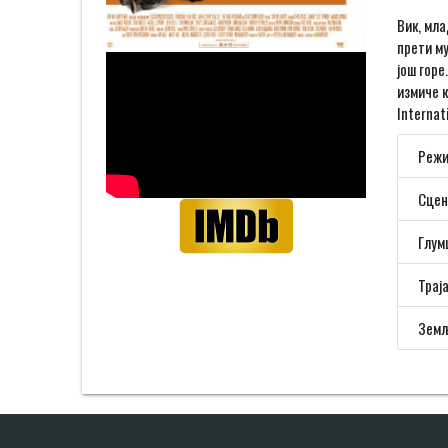
Вик, мла
прети му
још горе
измиче к
Internati
Режи
Сцен
Глум
Трај
Земљ