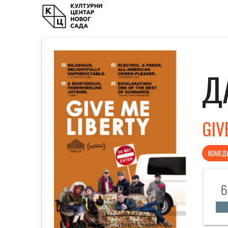
Д
GIV
КОМЕД
6