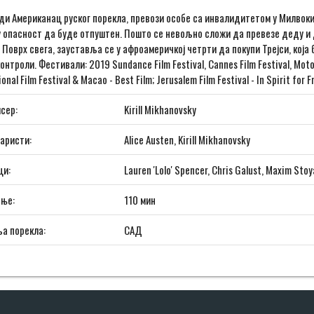
ди Американац руског порекла, превози особе са инвалидитетом у Милвокију
 опасност да буде отпуштен. Пошто се невољно сложи да превезе деду и д
. Поврх свега, зауставља се у афроамеричкој четрти да покупи Трејси, која
онтроли. Фестивали: 2019 Sundance Film Festival, Cannes Film Festival, Motovun
onal Film Festival & Macao - Best Film; Jerusalem Film Festival - In Spirit for
сер:
Kirill Mikhanovsky
аристи:
Alice Austen, Kirill Mikhanovsky
ци:
Lauren 'Lolo' Spencer, Chris Galust, Maxim Sto
ање:
110 мин
а порекла:
САД