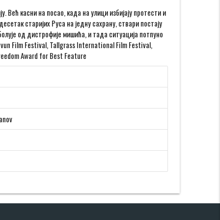
. Већ касни на посао, када на улици избијају протести и
есетак старијих Руса на једну сахрану, ствари постају
 болује од дистрофије мишића, и тада ситуација потпуно
 Film Festival, Tallgrass International Film Festival,
 Freedom Award for Best Feature
yanov