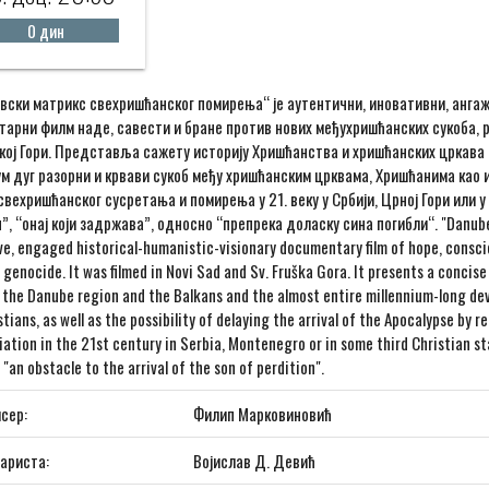
0 дин
вски матрикс свехришћанског помирења“ је аутентични, иновативни, анга
арни филм наде, савести и бране против нових међухришћанских сукоба, р
кој Гори. Представља сажету историју Хришћанства и хришћанских цркава 
ум дуг разорни и крвави сукоб међу хришћанским црквама, Хришћанима као
вехришћанског сусретања и помирења у 21. веку у Србији, Црној Гори или у
”, “онај који задржава”, односно “препрека доласку сина погибли“. "Danube 
ve, engaged historical-humanistic-visionary documentary film of hope, consci
 genocide. It was filmed in Novi Sad and Sv. Fruška Gora. It presents a concise
 the Danube region and the Balkans and the almost entire millennium-long de
tians, as well as the possibility of delaying the arrival of the Apocalypse by r
iation in the 21st century in Serbia, Montenegro or in some third Christian s
 "an obstacle to the arrival of the son of perdition".
сер:
Филип Марковиновић
ариста:
Војислав Д. Девић