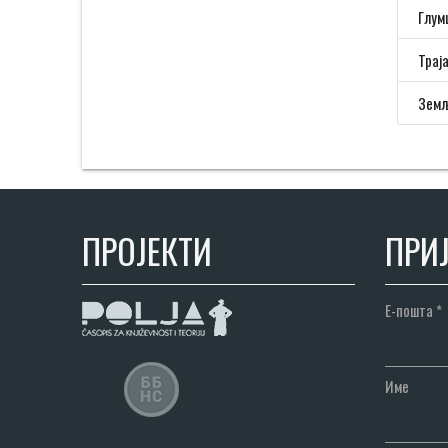
Глум
Трај
Земљ
ПРОЈЕКТИ
ПРИЈ
Е-пошта
*
Име