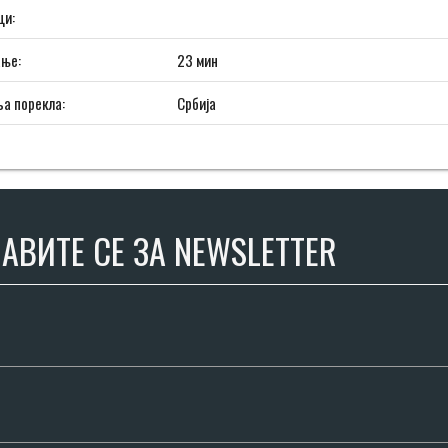
ци:
ање:
23 мин
а порекла:
Србија
АВИТЕ СЕ ЗА NEWSLETTER