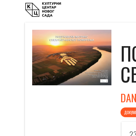
П
С
DAN
ДОКУМ
23