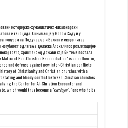
жовани историјско-хуманистичкo-визионарски
атова и геноцида. Снимљен је у Новом Саду и у
са фокусом на Подунавље и Балкан и скоро читав
 и могућност одлагања доласка Апокалипсе реализацијом
 некој трећој хришћанској држави која би тиме постала
Matrix of Pan-Christian Reconciliation" is an authentic,
ence and defense against new inter-Christian conflicts,
 history of Christianity and Christian churches with a
vastating and bloody conflict between Christian churches
ealizing the Center for All-Christian Encounter and
tate, which would thus become a "κατέχον", "one who holds