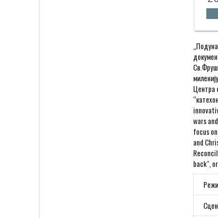
„Подуна
документ
Св.Фруш
милениј
Центра с
“катехон
innovati
wars and
focus on
and Chris
Reconcil
back", or
Режи
Сцен