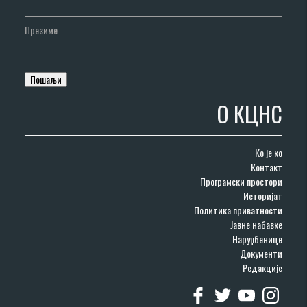
Презиме
О КЦНС
Ко је ко
Контакт
Програмски простори
Историјат
Политика приватности
Јавне набавке
Наруџбенице
Документи
Редакције