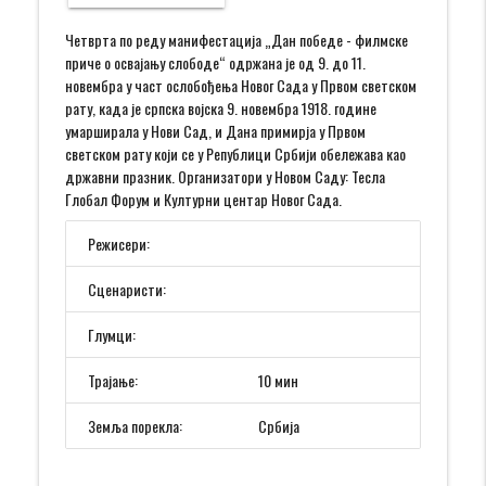
Четврта по реду манифестација „Дан победе - филмске
приче о освајању слободе“ одржана је од 9. до 11.
новембра у част oслобођења Новог Сада у Првом светском
рату, када је српска војска 9. новембра 1918. године
умарширала у Нови Сад, и Дана примирја у Првом
светском рату који се у Републици Србији обележава као
државни празник. Организатори у Новом Саду: Тесла
Глобал Форум и Културни центар Новог Сада.
Режисери:
Сценаристи:
Глумци:
Трајање:
10 мин
Земља порекла:
Србија