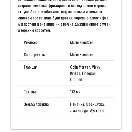
исхране, вежбања, фризирања и свакодневног мерења
струка. Али Елизабетина глад за знањем и жеља за
животом све се више буни против погрешне слике која о
њој постоји и она више није вољна да живи живот спутан
дворским корсетом.
Режисер:
Marie Kreutzer
Сценариста:
Marie Kreutzer
Глумци:
Colin Morgan, Vicky
Krieps, Finnegan
Oldfield
Трајање:
113 мин
Земља порекла:
Немачка, Француска,
Луксембург, Аустрија