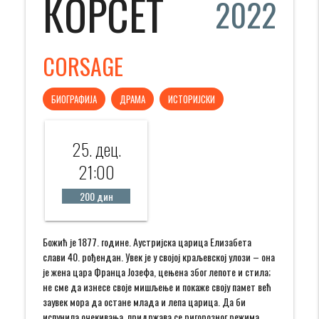
КОРСЕТ
2022
CORSAGE
БИОГРАФИЈА
ДРАМА
ИСТОРИЈСКИ
25. дец.
21:00
200 дин
Божић је 1877. године. Аустријска царица Елизабета
слави 40. рођендан. Увек је у својој краљевској улози – она
је жена цара Франца Јозефа, цењена због лепоте и стила;
не сме да изнесе своје мишљење и покаже своју памет већ
заувек мора да остане млада и лепа царица. Да би
испунила очекивања, придржава се ригорозног режима