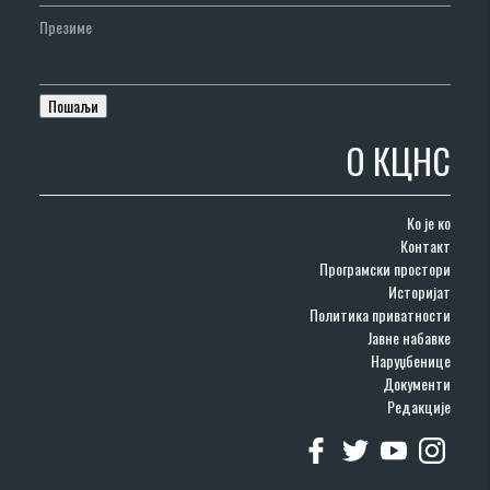
Презиме
О КЦНС
Ко је ко
Контакт
Програмски простори
Историјат
Политика приватности
Јавне набавке
Наруџбенице
Документи
Редакције