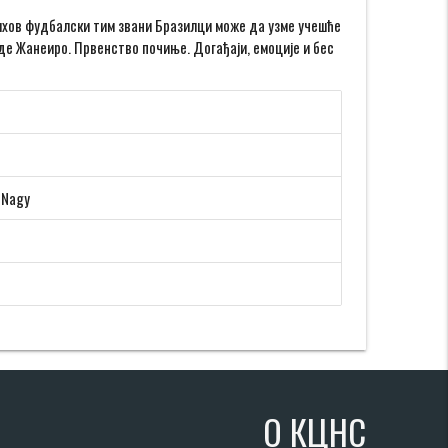
њихов фудбалски тим звани Бразилци може да узме учешће
де Жанеиро. Првенство почиње. Догађаји, емоције и бес
r Nagy
О КЦНС