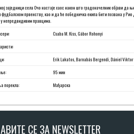
кој заједници села Очо настаје хаос након што градоначелник објави да 
 фудбалском првенству, као и да ће победничка екипа бити позвана у Рио 
е у непредвидивим правцима.
сери:
Csaba M. Kiss, Gábor Rohonyi
аристи:
ци:
Erik Lakatos, Barnabás Bergendi, Dániel Vikto
ање:
95 мин
а порекла:
Мађарска
АВИТЕ СЕ ЗА NEWSLETTER