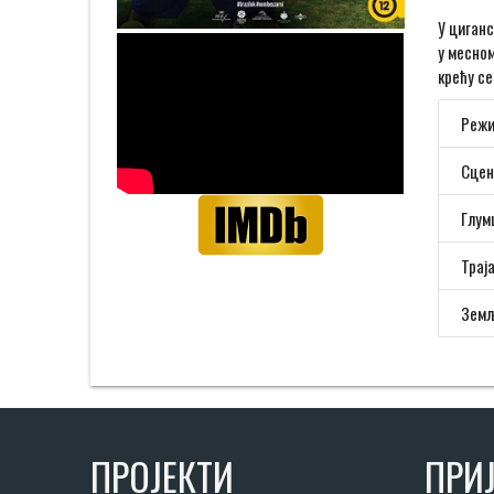
У циганс
у месном
крећу с
Режи
Сцен
Глум
Трај
Земљ
ПРОЈЕКТИ
ПРИЈ