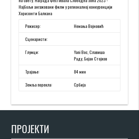
на свету. Награда Фестивала Слободна зона 2023 -
Најбољи ангажовани филм у регионалној конкуренцији
Хоризонти Балкана
Режисер:
Немања Војновић
Сценаристи:
Глумци:
Yani Boc, Славиша
Раду, Бојан Стојков
Трајање:
84 мин
Земља порекла:
Србија
ПРОЈЕКТИ