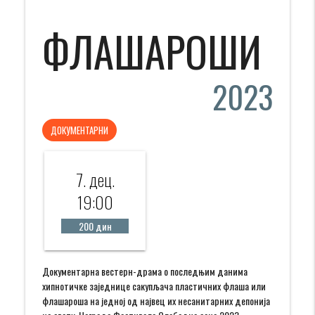
ФЛАШАРОШИ
2023
ДОКУМЕНТАРНИ
7. дец.
19:00
200 дин
Документарна вестерн-драма о последњим данима
хипнотичке заједнице сакупљача пластичних флаша или
флашароша на једној од највец их несанитарних депонија