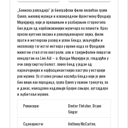
„Боемска рапсодија“ је биографски филм посвећен групи
Queen, њиховој музици и изванредном фронтмену Фредију
Меркјурију, који је пркошењем и разбијањем стереотипа
био један од најобожаванијих музичара на планети. Кроз
пресек култних песама и револуционарног звука, филм
прати и метеорски развој и успон бенда, укључујући и
експлозију тог истог метеора у време када се Фредијев
животни стил отео контроли, али и тријумфални повратак
концертом на Live Aid – u. Фреди Меркјури је, гледајући у
очи своју смртну болест, повео бенд у један од
најзначајнијих и најфасцинантнијих наступа у историји
рок музике. Уз стално јачање наслеђа бенда који је увек
био више као породица, група Qуeen у сваком тренутку, па
и данас, неисцрпно надахњује бројне сањаре, аутсајдере
и љубитеље музике.
Режисери:
Dexter Fletcher, Bryan
Singer
Сценаристи:
Anthony McCarten,