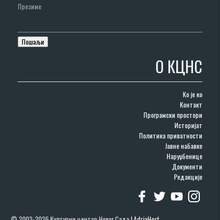
Презиме
О КЦНС
Ко је ко
Контакт
Програмски простори
Историјат
Политика приватности
Јавне набавке
Наруџбенице
Документи
Редакције
© 2002-2026 Културни центар Новог Сада
|
AdriaHost