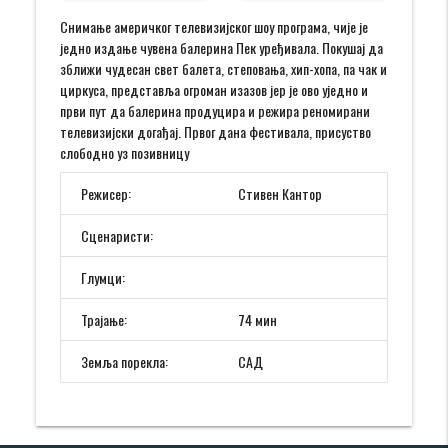
Снимање америчког телевизијског шоу програма, чије је
једно издање чувена балерина Пек уређивала. Покушај да
зближи чудесан свет балета, степовања, хип-хопа, па чак и
циркуса, представља огроман изазов јер је ово уједно и
први пут да балерина продуцира и режира реномирани
телевизијски догађај. Првог дана фестивала, присуство
слободно уз позивницу
Режисер:
Стивен Кантор
Сценаристи:
Глумци:
Трајање:
74 мин
Земља порекла:
САД