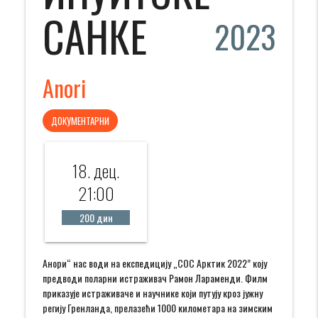
САНКЕ
2023
Anori
ДОКУМЕНТАРНИ
18. дец.
21:00
200 дин
Анори“ нас води на експедицију „СОС Арктик 2022” коју
предводи поларни истраживач Рамон Лараменди. Филм
приказује истраживаче и научнике који путују кроз јужну
регију Гренланда, прелазећи 1000 километара на зимским