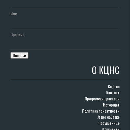
Име
Презиме
О КЦНС
Ко је ко
Контакт
Програмски простори
Историјат
Политика приватности
Јавне набавке
Наруџбенице
Документи