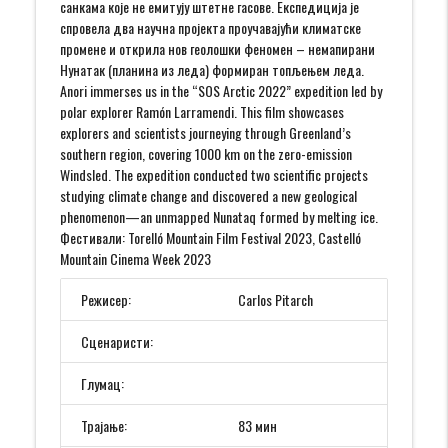
санкама које не емитују штетне гасове. Експедиција је
спровела два научна пројекта проучавајући климатске
промене и открила нов геолошки феномен – немапирани
Нунатак (планина из леда) формиран топљењем леда.
Anori immerses us in the “SOS Arctic 2022” expedition led by
polar explorer Ramón Larramendi. This film showcases
explorers and scientists journeying through Greenland’s
southern region, covering 1000 km on the zero-emission
Windsled. The expedition conducted two scientific projects
studying climate change and discovered a new geological
phenomenon—an unmapped Nunataq formed by melting ice.
Фестивали: Torelló Mountain Film Festival 2023, Castelló
Mountain Cinema Week 2023
Режисер:
Carlos Pitarch
Сценаристи:
Глумац:
Трајање:
83 мин