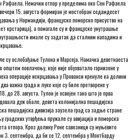
н Рафаела. Немачки отпор у пределима око Сен Рафаела
 вечери 15. августа формиран је мостобран седамдесет
цавања у Нормандији, француско поморско присуство на
десет крстарица), а помагале су и француске унутрашње
 унутрашњости имале су задатак да сталним нападима и
скрцавање.
ле су ослобађање Тулона и Марсеја. Намачка деветнаеста
 о општем повлачењу, које није обухватало гарнизоне у
спеха операције искрцавања у Прованси кренуле ка долини
два важна града и луке које су биле претворене у
8. до 28. августа. Тулон је освојен тако што је прва
едовала дуж обале, девета колонијална пешадијска
рска пешадијска дивизија заузела град са задње стране
у градских утврђења пружале су авијација и поморска
ета отпора. Кроз долину Роне савезници су муњевито
н 3. септембра, да би се 12. септембра у Монтбарду