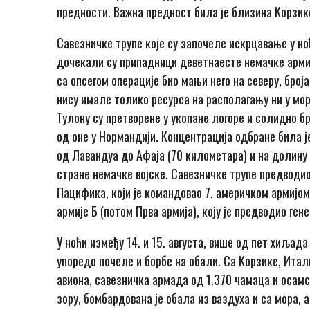
предности. Важна предност била је близина Корзике,
Савезничке трупе које су започеле искрцавање у ноћ
дочекали су припадници деветнаесте немачке армиј
са опсегом операције био мањи него на северу, број
нису имале толико ресурса на располагању ни у мор
Тулону су претворене у укопане логоре и солидно 
од оне у Нормандији. Концентрација одбране била ј
од Лавандуа до Афаја (70 километара) и на долину
стране немачке војске. Савезничке трупе предводио
Пацифика, који је командовао 7. америчком армијо
армије Б (потом Прва армија), коју је предводио ген
У ноћи између 14. и 15. августа, више од пет хиљад
упоредо почеле и борбе на обали. Са Корзике, Ита
авиона, савезничка армада од 1.370 чамаца и осамс
зору, бомбардована је обала из ваздуха и са мора, а