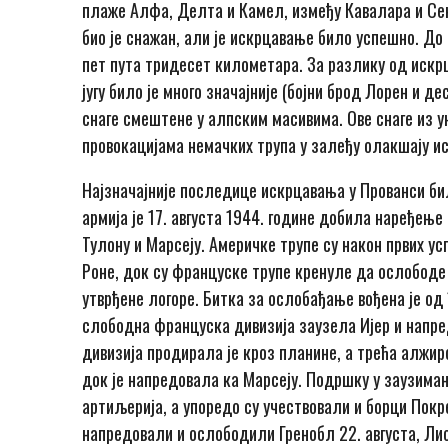
плаже Алфа, Делта и Камел, између Кавалара и Се
био је снажан, али је искрцавање било успешно. До
пет пута тридесет километара. За разлику од искр
југу било је много значајније (бојни брод Лорен и 
снаге смештене у алпским масивима. Ове снаге из
провокацијама немачких трупа у залеђу олакшају и
Најзначајније последице искрцавања у Прованси би
армија је 17. августа 1944. године добила наређење
Тулону и Марсеју. Америчке трупе су након првих у
Роне, док су француске трупе кренуле да ослободе 
утврђене логоре. Битка за ослобађање вођена је од 1
слободна француска дивизија заузела Ијер и напр
дивизија продирала је кроз планине, а трећа алжи
док је напредовала ка Марсеју. Подршку у заузимањ
артиљерија, а упоредо су учествовали и борци Покр
напредовали и ослободили Гренобл 22. августа, Лио