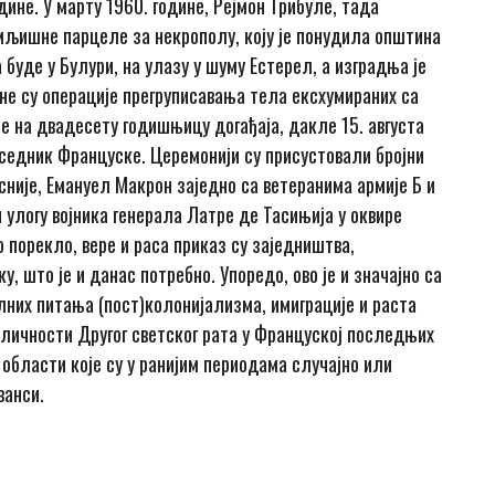
дине. У марту 1960. године, Рејмон Трибуле, тада
емљишне парцеле за некрополу, коју је понудила општина
буде у Булури, на улазу у шуму Естерел, а изградња је
не су операције прегруписавања тела ексхумираних са
је на двадесету годишњицу догађаја, дакле 15. августа
дседник Француске. Церемонији су присустовали бројни
није, Емануел Макрон заједно са ветеранима армије Б и
улогу војника генерала Латре де Тасињија у оквире
 порекло, вере и раса приказ су заједништва,
 што је и данас потребно. Упоредо, ово је и значајно са
них питања (пост)колонијализма, имиграције и раста
 личности Другог светског рата у Француској последњих
области које су у ранијим периодама случајно или
ванси.