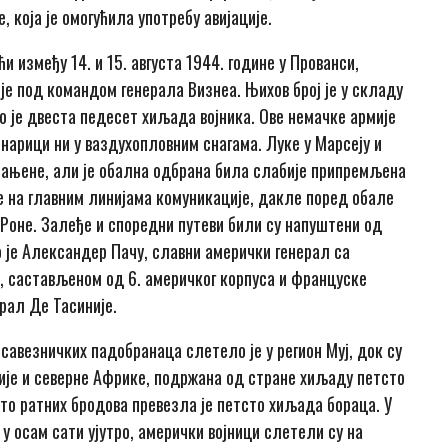
 која је омогућила употребу авијације.
и између 14. и 15. августа 1944. године у Прованси,
е под командом генерала Визнеа. Њихов број је у складу
ао је двеста педесет хиљада војника. Ове немачке армије
нарици ни у ваздухопловним снагама. Луке у Марсеју и
брањене, али је обална одбрана била слабије припремљена
е на главним линијама комуникације, дакле поред обале
 Роне. Залеђе и споредни путеви били су напуштени од
 је Александер Пачу, славни амерички генерал са
м, састављеном од 6. америчког корпуса и француске
ерал Де Тасиније.
а савезничких падобранаца слетело је у регион Муј, док су
лије и северне Африке, подржана од стране хиљаду петсто
то ратних бродова превезла је петсто хиљада бораца. У
 у осам сати ујутро, амерички војници слетели су на