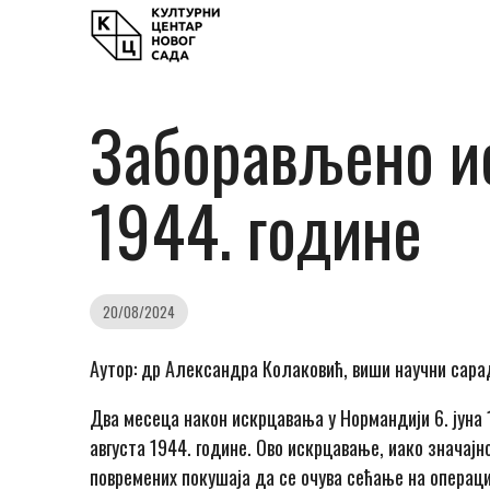
Заборављено ис
1944. године
20/08/2024
Аутор: др Александра Колаковић, виши научни сара
Два месеца након искрцавања у Нормандији 6. јуна 1
августа 1944. године. Ово искрцавање, иако значајно
повремених покушаја да се очува сећање на операц