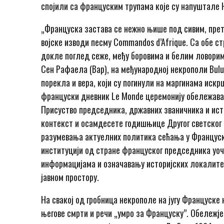
спојили са француским трупама које су напуштале 
„Француска застава се нежно њише под сивим, прет
војске изводи песму Commandos d’Afrique. Са обе ст
докле поглед сеже, међу боровима и белим ловорим
Сен Рафаела (Вар), на међународној некрополи Bulu
порекла и вера, који су погинули на маргинама искр
француски дневник Le Monde церемонију обележавања
Присуство председника, државних званичника и ист
контекст и осамдесете годишњице Другог светског 
разумевања актуелних политика сећања у Француско
институцији од стране француског председника уо
информацијама и означавању историјских локалитета
јавном простору.
На свакој од гробница некрополе на југу Француске н
његове смрти и речи „умро за Француску”. Обележје