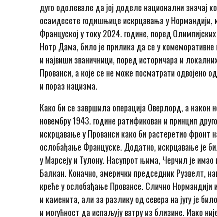
дуго одолевале да јој доделе национални значај к
осамдесете годишњице искрцавања у Нормандији, кој
Француској у току 2024. године, поред Олимпијски
Нотр Дама, било је прилика да се у комеморативне
и највиши званичници, поред историчара и локални
Прованси, а које се не може посматрати одвојено од
и пораз нацизма.
Како би се завршила операција Оверлорд, а након н
новембру 1943. године ратификован и принцип друго
искрцавање у Прованси како би растеретио фронт на 
ослобађање Француске. Додатно, искрцавање је би
у Марсеју и Тулону. Насупрот њима, Черчил је имао 
Балкан. Коначно, амерички председник Рузвелт, н
креће у ослобађање Провансе. Слично Нормандији и
и каменита, али за разлику од севера на југу је б
и могућност да испаљују ватру из близине. Иако ниј