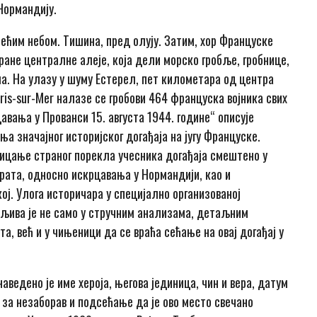
Нормандију.
ећим небом. Тишина, пред олују. Затим, хор Француске
ране централне алеје, која дели морско гробље, гробнице,
а. На улазу у шуму Естерел, пет километара од центра
ris-sur-Mer налазе се гробови 464 француска војника свих
цавања у Прованси 15. августа 1944. године“ описује
 значајног историјског догађаја на jугу Француске.
ицање страног порекла учесника догађаја смештено у
рата, односно искрцавања у Нормандији, као и
ј. Улога историчара у специјално организованој
чљива је не само у стручним анализама, детаљним
, већ и у чињеници да се враћа сећање на овај догађај у
аведено је име хероја, његова јединица, чин и вера, датум
 за незаборав и подсећање да је ово место свечано