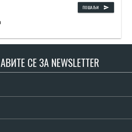
ПОШАЉИ
send
а
АВИТЕ СЕ ЗА NEWSLETTER