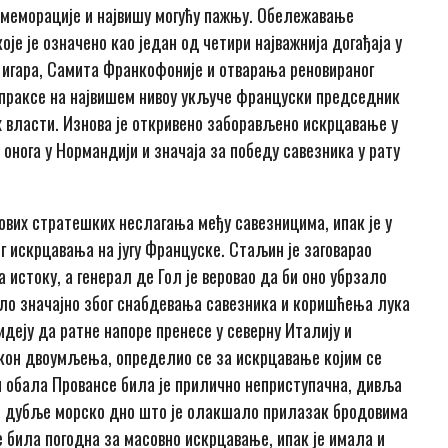
омеморације и највишу могућу пажњу. Обележавање
е је означено као један од четири најважнија догађаја у
х игара, Самита Франкофоније и отварања реновираног
 праксе на највишем нивоу укључе француски председник
х власти. Изнова је откривено заборављено искрцавање у
 онога у Нормандији и значаја за победу савезника у рату
ових стратешких неслагања међу савезницима, ипак је у
г искрцавања на југу Француске. Стаљин је заговарао
истоку, а генерал де Гол је веровао да би оно убрзало
ло значајно због снабдевања савезника и коришћења лука
идеју да ратне напоре пренесе у северну Италију и
акон двоумљења, определио се за искрцавање којим се
 обала Провансе била је прилично неприступачна, дивља
ило дубље морско дно што је олакшало прилазак бродовима
е била погодна за масовно искрцавање, ипак је имала и