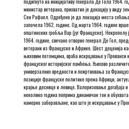
подигнуто на иницијативу генерала Де Гола 1964. го
министар ветерана, прихватио је донацију у виду з
Сен Рафаел. Одређено је да локација места сећања 
започела 1962. године. Од марта 1964. године врше
општинских гробља Вар (југ Француске). Некрополу 
1964. године, свечано отворио генерал Де Гол, пре
ветерани из Француске и Африке. Шест деценија кас
њиховим потомцима, враћа искрцавање у Прованси и 
француског историјског памћења. Њихово различито
универзалних вредности и пожртвовања за Француску,
позиције француске политике према Африци, актуел
крајње деснице и левице. Валоризовање догађаја и
неколико година поприма динамичан ток и обухвата 
намерно заборављане, као што је искрцавање у Про