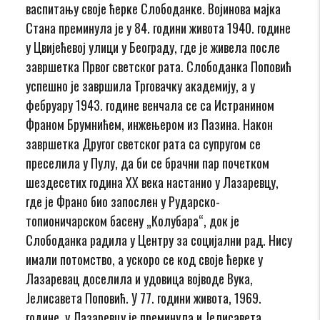
васпитању своје ћерке Слободанке. Војинова мајка
Стана преминула је у 84. години живота 1940. године
у Цвијећевој улици у Београду, где је живела после
завршетка Првог светског рата. Слободанка Поповић
успешно је завршила Трговачку академију, а у
фебруару 1943. године венчала се са Истранином
Франом Брумнићем, инжењером из Пазина. Након
завршетка Другог светског рата са супругом се
преселила у Пулу, да би се брачни пар почетком
шездесетих година XX века настанио у Лазаревцу,
где је Франо био запослен у Рударско-
топионичарском басену „Колубара“, док је
Слободанка радила у Центру за социјални рад. Нису
имали потомство, а ускоро се код своје ћерке у
Лазаревац доселила и удовица војводе Вука,
Јелисавета Поповић. У 77. години живота, 1969.
године, у Лазаревцу је преминула и Јелисавета