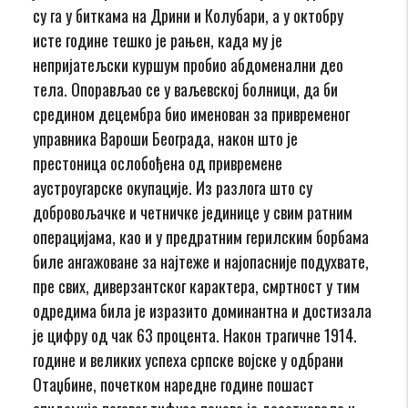
су га у биткама на Дрини и Колубари, а у октобру
исте године тешко је рањен, када му је
непријатељски куршум пробио абдоменални део
тела. Опорављао се у ваљевској болници, да би
средином децембра био именован за привременог
управника Вароши Београда, након што је
престоница ослобођена од привремене
аустроугарске окупације. Из разлога што су
добровољачке и четничке јединице у свим ратним
операцијама, као и у предратним герилским борбама
биле ангажоване за најтеже и најопасније подухвате,
пре свих, диверзантског карактера, смртност у тим
одредима била је изразито доминантна и достизала
је цифру од чак 63 процента. Након трагичне 1914.
године и великих успеха српске војске у одбрани
Отаџбине, почетком наредне године пошаст