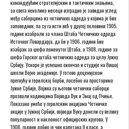
командујућим стратегијским и тактичким знањима,
за свега неколико месеци изградио је завидан углед
међу саборцима из четничких одреда у којима је био
заповедник, па су га исти већ у другој половини 1905.
године изабрали за члана Штаба Четничких одреда
Источног Повардарја, да би у 1906. години био
изабран за шефа поменутог Штаба, а 1908. године за
шефа Горског штаба четничких одреда за целу Јужну
Србију. Ускоро је успешно окончао и студије на Вишој
школи Војне академије. У готово деценијском
прегнућу и герилској борби, посебно на просторима
Јужне Србије, Војина су његови четнички саборци
прозвали надимцима Војвода Вук и Змај од Пчиње.
Показано умеће у герилским акцијама Четничке
акције у Јужној Србији, војводи Вуку донели су велику
популарност и наклоност официрских кругова. У
1908. години добио је чин капетана II класе, а