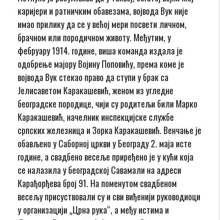
каријери и ратничким обавезама, војвода Вук није
имао прилику да се у већој мери посвети личном,
брачном или породичном животу. Међутим, у
фебруару 1914. године, виша команда издала је
одобрење мајору Војину Поповићу, према коме је
војвода Вук стекао право да ступи у брак са
Јелисаветом Каракашевић, женом из угледне
београдске породице, чији су родитељи били Марко
Каракашевић, начелник инспекцијске службе
српских железница и Зорка Каракашевић. Венчање је
обављено у Саборној цркви у Београду 2. маја исте
године, а свадбено весеље приређено је у кући која
се налазила у београдској Савамали на адреси
Карађорђева број 91. На поменутом свадбеном
весељу присуствовали су и сви виђенији руководиоци
у организацији „Црна рука“, а међу истима и