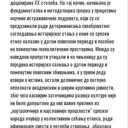
деценијама XX столећа. На тај начин, начињена је
фундаментална и методолошка грешка у процесима
научних истраживачких подухвата, који су се
предузимали ради детерминисања свеобухватног
сагледавања историјског стања у коме се српски
етнос налазио у датом повесном периоду и посебно
на поменутим геополитичким просторима. Можда су
наведени пропусти утицали и на чињеницу да су
поједина историјска сазнања о датом периоду и
поменутим повесним збивањима, а у првом реду
извори о истима, остали делимично до потпуно
непознати академским и ширим круговима јавности,
због чега каснијим заточницима развоја културе није
ни било допуштено да ове важне прилике из
„најтрагичније и најславније прошлости“ српског
народа очувају у колективном сећању етноса, ради
афирмације свести о потреби стварања „образаца