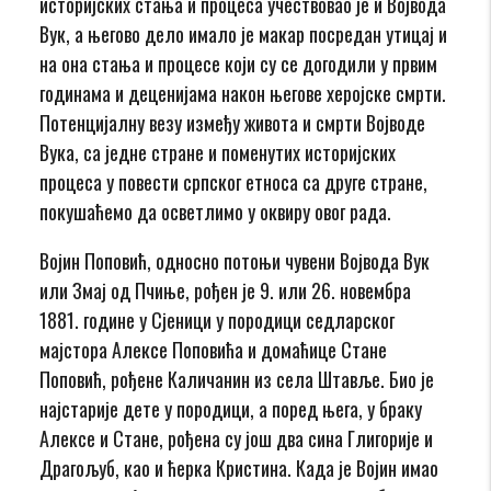
историјских стања и процеса учествовао је и Војвода
Вук, а његово дело имало је макар посредан утицај и
на она стања и процесе који су се догодили у првим
годинама и деценијама након његове херојске смрти.
Потенцијалну везу између живота и смрти Војводе
Вука, са једне стране и поменутих историјских
процеса у повести српског етноса са друге стране,
покушаћемо да осветлимо у оквиру овог рада.
Војин Поповић, односно потоњи чувени Војвода Вук
или Змај од Пчиње, рођен је 9. или 26. новембра
1881. године у Сјеници у породици седларског
мајстора Алексе Поповића и домаћице Стане
Поповић, рођене Каличанин из села Штавље. Био је
најстарије дете у породици, а поред њега, у браку
Алексе и Стане, рођена су још два сина Глигорије и
Драгољуб, као и ћерка Кристина. Када је Војин имао