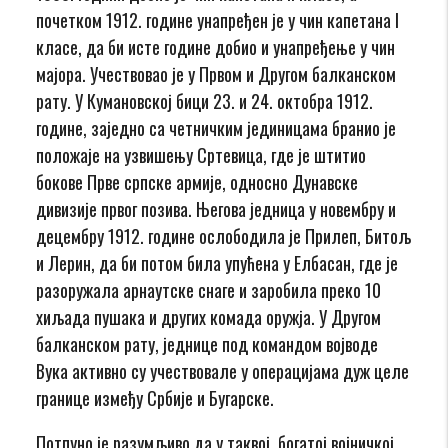
почетком 1912. године унапређен је у чин капетана I
класе, да би исте године добио и унапређење у чин
мајора. Учествовао је у Првом и Другом балканском
рату. У Кумановској бици 23. и 24. октобра 1912.
године, заједно са четничким јединицама бранио је
положаје на узвишењу Сртевица, где је штитио
бокове Прве српске армије, односно Дунавске
дивизије првог позива. Његова једница у новембру и
децембру 1912. године ослободила је Прилеп, Битољ
и Лерин, да би потом била упућена у Елбасан, где је
разоружала арнаутске снаге и заробила преко 10
хиљада пушака и других комада оружја. У Другом
балканском рату, једнице под командом војводе
Вука активно су учествовале у операцијама дуж целе
границе између Србије и Бугарске.
Потпуно је разумљиво да у таквој, богатој војничкој