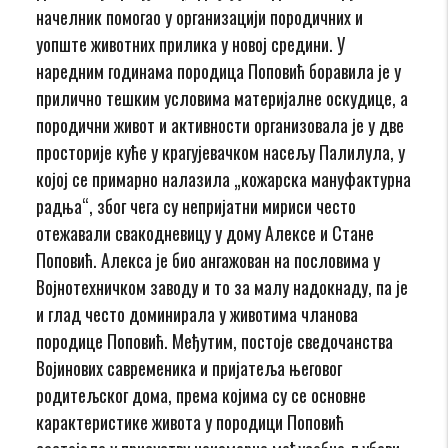
начелник помогао у организацији породичних и
уопште животних прилика у новој средини. У
наредним годинама породица Поповић боравила је у
прилично тешким условима материјалне оскудице, а
породични живот и активности организовала је у две
просторије куће у крагујевачком насељу Палилула, у
којој се примарно налазила „кожарска мануфактурна
радња“, због чега су непријатни мириси често
отежавали свакодневицу у дому Алексе и Стане
Поповић. Алекса је био ангажован на пословима у
Војнотехничком заводу и то за малу надокнаду, па је
и глад често доминирала у животима чланова
породице Поповић. Међутим, постоје сведочанства
Војинових савременика и пријатеља његовог
родитељског дома, према којима су се основне
карактеристике живота у породици Поповић