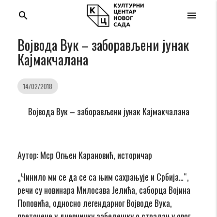
search
menu
Војвода Вук – заборављени јунак
Кајмакчалана
14/02/2018
Војвода Вук – заборављени јунак Кајмакчалана
Аутор: Мср Огњен Карановић, историчар
„Чинило ми се да се са њим сахрањује и Србија…“,
речи су новинара Милосава Јелића, саборца Војина
Поповића, односно легендарног Војводе Вука,
преточене у дневничку забелешку о страдању овог