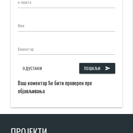
е-пошта
Име
Коментар
ОДУСТАНИ
ПОШАЉИ
send
Ваш коментар ће бити проверен пре
објављивања
ПРОЈЕКТИ