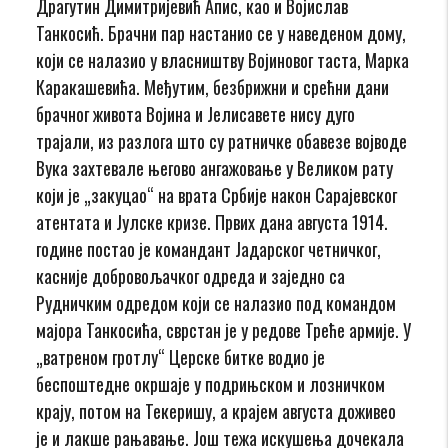
Драгутин Димитријевић Апис, као и Војислав
Танкосић. Брачни пар настанио се у наведеном дому,
који се налазио у власништву Војиновог таста, Марка
Каракашевића. Међутим, безбрижни и срећни дани
брачног живота Војина и Јелисавете нису дуго
трајали, из разлога што су ратничке обавезе војводе
Вука захтевале његово ангажовање у Великом рату
који је „закуцао“ на врата Србије након Сарајевског
атентата и Јулске кризе. Првих дана августа 1914.
године постао је командант Јадарског четничког,
касније добровољачког одреда и заједно са
Рудничким одредом који се налазио под командом
мајора Танкосића, сврстан је у редове Треће армије. У
„ватреном гротлу“ Церске битке водио је
беспоштедне окршаје у подрињском и лозничком
крају, потом на Текеришу, а крајем августа доживео
је и лакше рањавање. Још тежа искушења дочекала