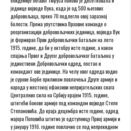
епидемије пегавог тифуса поново је десетковала и
једнице војводе Вука, када је од 500 његових
добровољаца, преко 70 подлегло овој заразној
болести. Према упутствима Врховне команде о
реорганизацији добровољачких јединица, војвода Вук
је формирао Први добровољачки батаљон на лето
1915. године, да би у октобру исте године, а након
спајања Првог и Другог добровољачког батаљона у
јединствени Добровољачки одред, постао и
командант ове јединице. На челу овог одреда водио
је сурове борбе приликом повлачења Друге армије и
народа у жестокој офанзиви непријатељских снага
Централних сила на Србију крајем 1915. године,
штитећи бокове армије под командом војводе Степе
Степановића. До краја децембра исте године, одред
мајора Поповића штитио је одступницу Првој армији и
у јануару 1916. године повлачио се под непрекидном