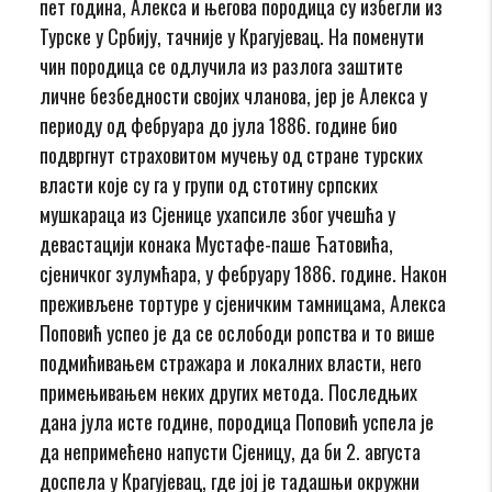
пет година, Алекса и његова породица су избегли из
Турске у Србију, тачније у Крагујевац. На поменути
чин породица се одлучила из разлога заштите
личне безбедности својих чланова, јер је Алекса у
периоду од фебруара до јула 1886. године био
подвргнут страховитом мучењу од стране турских
власти које су га у групи од стотину српских
мушкараца из Сјенице ухапсиле због учешћа у
девастацији конака Мустафе-паше Ћатовића,
сјеничког зулумћара, у фебруару 1886. године. Након
преживљене тортуре у сјеничким тамницама, Алекса
Поповић успео је да се ослободи ропства и то више
подмићивањем стражара и локалних власти, него
примењивањем неких других метода. Последњих
дана јула исте године, породица Поповић успела је
да непримећено напусти Сјеницу, да би 2. августа
доспела у Крагујевац, где јој је тадашњи окружни