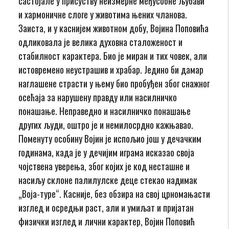
састојале у присуству неизмерне међусобне љубави
и хармоничне слоге у животима њених чланова.
Заиста, и у каснијем животном добу, Војина Поповића
одликовала је велика духовна сталоженост и
стабилност карактера. Био је миран и тих човек, али
истовремено неустрашив и храбар. Једино би дамар
наглашене страсти у њему био пробуђен због снажног
осећаја за нарушену правду или насилничко
понашање. Неправедно и насилничко понашање
других људи, оштро је и немилосрдно кажњавао.
Поменуту особину Војин је испољио још у дечачким
годинама, када је у дечијим играма исказао своја
чојствена уверења, због којих је код несташне и
насиљу склоне палилулске деце стекао надимак
„Воја-туре“. Касније, без обзира на свој црномањасти
изглед и осредњи раст, али и умиљат и пријатан
физички изглед и лични карактер, Војин Поповић