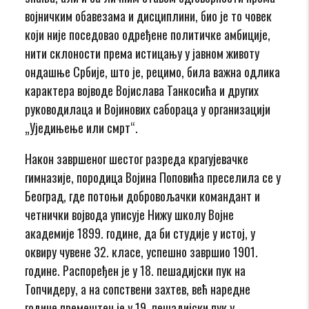
војничким обавезама и дисциплини, био је то човек
који није поседовао одређене политичке амбиције,
нити склоности према истицању у јавном животу
ондашње Србије, што је, рецимо, била важна одлика
карактера војводе Војислава Танкосића и других
руководилаца и Војинових сабораца у организацији
„Уједињење или смрт“.
Након завршеног шестог разреда крагујевачке
гимназије, породица Војина Поповића преселила се у
Београд, где потоњи добровољачки командант и
четнички војвода уписује Нижу школу Војне
академије 1899. године, да би студије у истој, у
оквиру чувене 32. класе, успешно завршио 1901.
године. Распоређен је у 18. пешадијски пук на
Топчидеру, а на сопствени захтев, већ наредне
године премештен је у 19. пешадијски пук у