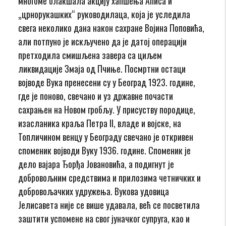
многоме олакшала акцију хапшења Аписа и
„црнорукашких“ руководилаца, која је уследила
свега неколико дана након сахране Војина Поповића,
али потпуно је искључено да је датој операцији
претходила смишљена завера са циљем
ликвидације Змаја од Пчиње. Посмртни остаци
војводе Вука пренесени су у Београд 1923. године,
где је поново, свечано и уз државне почасти
сахрањен на Новом гробљу. У присуству породице,
изасланика краља Петра II, владе и војске, на
Топличином венцу у Београду свечано је откривен
споменик војводи Вуку 1936. године. Споменик је
дело вајара Ђорђа Јовановића, а подигнут је
добровољним средствима и прилозима четничких и
добровољачких удружења. Вукова удовица
Јелисавета није се више удавала, већ се посветила
заштити успомене на свог јуначког супруга, као и