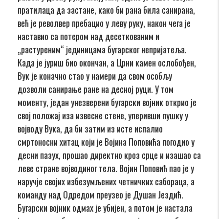
пратилаца да застане, како би рана била санирана,
већ је револвер пребацио у леву руку, након чега је
наставио са потером над десеткованим и
„растуреним“ јединицама бугарског непријатеља.
Када је јуриш био окончан, а Црни камен ослобођен,
Вук је коначно стао у намери да свом особљу
дозволи санирање ране на десној руци. У том
моменту, један унезверени бугарски војник открио је
свој положај иза извесне стене, уперивши пушку у
војводу Вука, да би затим из исте испалио
смртоносни хитац који је Војина Поповића погодио у
десни пазух, прошао директно кроз срце и изашао са
леве стране војводиног тела. Војин Поповић пао је у
наручје својих избезумљених четничких сабораца, а
команду над Одредом преузео је Душан Јездић.
Бугарски војник одмах је убијен, а потом је настала