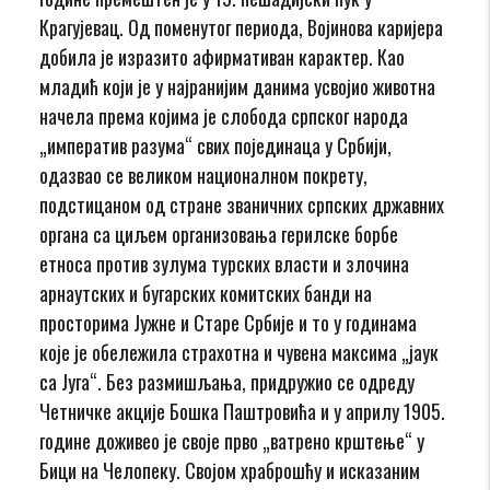
Крагујевац. Од поменутог периода, Војинова каријера
добила је изразито афирмативан карактер. Као
младић који је у најранијим данима усвојио животна
начела према којима је слобода српског народа
„императив разума“ свих појединaца у Србији,
одазвао се великом националном покрету,
подстицаном од стране званичних српских државних
органа са циљем организовања герилске борбе
етноса против зулума турских власти и злочина
арнаутских и бугарских комитских банди на
просторима Јужне и Старе Србије и то у годинама
које је обележила страхотна и чувена максима „јаук
са Југа“. Без размишљања, придружио се одреду
Четничке акције Бошка Паштровића и у априлу 1905.
године доживео је своје прво „ватрено крштење“ у
Бици на Челопеку. Својом храброшћу и исказаним