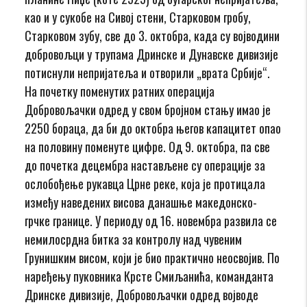
као и у сукобе на Сивој стени, Старковом гробу,
Старковом зубу, све до 3. октобра, када су војводини
добровољци у трупама Дринске и Дунавске дивизије
потиснули непријатеља и отворили „врата Србије“.
На почетку поменутих ратних операција
Добровољачки одред у свом бројном стању имао је
2250 бораца, да би до октобра његов капацитет опао
на половину поменуте цифре. Од 9. октобра, па све
до почетка децембра настављене су операције за
ослобођење рукавца Црне реке, која је протицала
између наведених висова данашње македонско-
грчке границе. У периоду од 16. новембра развила се
немилосрдна битка за контролу над чувеним
Грунишким висом, који је био практично неосвојив. По
наређењу пуковника Крсте Смиљанића, команданта
Дринске дивизије, Добровољачки одред војводе