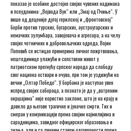
показао је особине достојне својих чувених надимака
и псеудонима: „Војвода Вук“ или „Змај од Пчиње“. У
више од деценије дугој герилској и „фронтовској“
борби против турских, бугарских, аустроугарских и
немачких зулумћара, завојевача и агресора, а на челу
својих четничких и добровољачких одреда, Војин
Поповић се истицао примерима личног пожртвовања,
нештедимице улажући и сопствени живот у
патриотском прегнућу српског народа да слободу
свог национа оствари и очува, при том је уздижући на
вечни „Олтар Победе“. У борбама је наступао увек
испред својих сабораца, а познато је да у „ватреним
окршајима“ није користио заклоне, што је на крају и
довело до његове трагичне и јуначке смрти. Тих и
смеран у комуникацији према својим најмилијима и
сарадницима, завидног официрског образовања и
знања, али и са личним ставом одговорности према