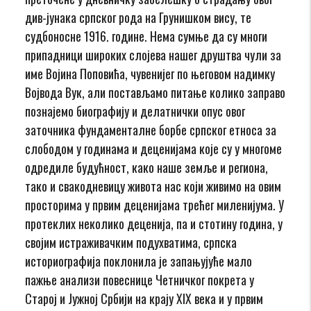
див-јунака српског рода на Грунишком вису, те
судбоносне 1916. године. Нема сумње да су многи
припадници широких слојева нашег друштва чули за
име Војина Поповића, чувенијег по његовом надимку
Војвода Вук, али постављамо питање колико заправо
познајемо биографију и делатнички опус овог
заточника фундаменталне борбе српског етноса за
слободом у годинама и деценијама које су у многоме
одредиле будућност, како наше земље и региона,
тако и свакодневицу живота нас који живимо на овим
просторима у првим деценијама трећег миленијума. У
протеклих неколико деценија, па и стотину година, у
својим истраживачким подухватима, српска
историографија поклонила је запањујуће мало
пажње анализи повеснице Четничког покрета у
Старој и Јужној Србији на крају XIX века и у првим