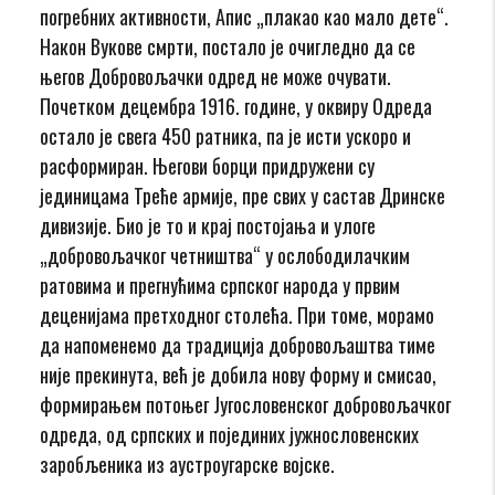
погребних активности, Апис „плакао као мало дете“.
Након Вукове смрти, постало је очигледно да се
његов Добровољачки одред не може очувати.
Почетком децембра 1916. године, у оквиру Одреда
остало је свега 450 ратника, па је исти ускоро и
расформиран. Његови борци придружени су
јединицама Треће армије, пре свих у састав Дринске
дивизије. Био је то и крај постојања и улоге
„добровољачког четништва“ у ослободилачким
ратовима и прегнућима српског народа у првим
деценијама претходног столећа. При томе, морамо
да напоменемо да традиција добровољаштва тиме
није прекинута, већ је добила нову форму и смисао,
формирањем потоњег Југословенског добровољачког
одреда, од српских и појединих јужнословенских
заробљеника из аустроугарске војске.