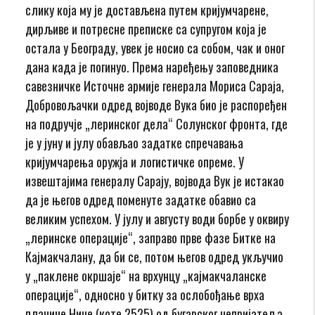
слику која му је достављена путем кријумчарене,
дирљиве и потресне преписке са супругом која је
остала у Београду, увек је носио са собом, чак и оног
дана када је погинуо. Према наређењу заповедника
савезничке Источне армије генерала Мориса Сараја,
Добровољачки одред војводе Вука био је распоређен
на подручје „леринског дела“ Солунског фронта, где
је у јуну и јулу обављао задатке спречавања
кријумчарења оружја и логистичке опреме. У
извештајима генералу Сарају, војвода Вук је истакао
да је његов одред поменуте задатке обавио са
великим успехом. У јулу и августу води борбе у оквиру
„леринске операције“, заправо прве фазе Битке на
Кајмакчалану, да би се, потом његов одред укључио
у „паклене окршаје“ на врхунцу „кајмакчаланске
операције“, односно у битку за ослобођање врха
планине Ниџе (коте 2525) од бугарског непријатеља,