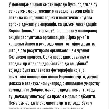
У деценијама након смрти војводе Вука, појавиле су
се неутемељене гласине о наводној завери која је
потекла из највиших војних и политичких кругова
српске државе у емиграцији, са циљем ликвидације
Војина Поповића, као могућег опонента у планираној
акцији распуштања организације „Црна рука“ и
хапшења Аписа и руководилаца тог тајног друштва,
што је све резултирало организовањем чувеног
Солунског процеса. Осим посредних сазнања о
тврдњи др Александра Костића да се „убица“
војводе Вука налазио на фотографији која је
снимљена непосредно после Војинове смрти, других
доказа о евентуалном унапред смишљеном уморству
команданта Добровољачког одреда, нема, тако да
ту „нечасну хипотезу“ са правом морамо одбацити.
Нема сумње да је околност смрти војводе Вука у