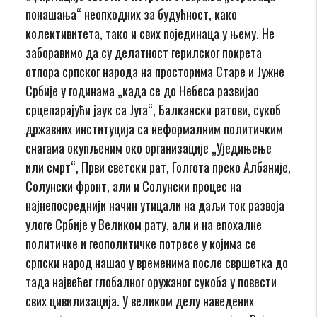
понашања“ неопходних за будућност, како
колективитета, тако и свих појединаца у њему. Не
заборавимо да су делатност герилског покрета
отпора српског народа на просторима Старе и Јужне
Србије у годинама „када се до Небеса развијао
срцепарајући јаук са Југа“, Балкански ратови, сукоб
државних институција са неформалним политичким
снагама окупљеним око организације „Уједињење
или смрт“, Први светски рат, Голгота преко Албаније,
Солунски фронт, али и Солунски процес на
најнепосреднији начин утицали на даљи ток развоја
улоге Србије у Великом рату, али и на епохалне
политичке и геополитичке потресе у којима се
српски народ нашао у временима после свршетка до
тада највећег глобалног оружаног сукоба у повести
свих цивилизација. У великом делу наведених