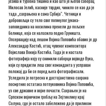
језива и туробна тишина и као што је његов саборац
Милосав Јелић, касније тврдио, чинило се као да је
тада „сахрањена и сама Србија“. Четници и
добровољци су тело свог погинулог јунака-
заповедника на носилима пренели до пољске
болнице, која се налазила подно Груништа.
Опсервацију над лешом Војина Поповића обавио је др
Александар Костић, отац чувеног композитора
Војислава Вокија Костића. Тада је и настала
фотографија коју су снимили саборци војводе Вука,
који су придигли леш свог команданта у усправан
положај да би се поред њега фотографисали.
Уследила је потресна и достојанствена сахрана
посмртних остатака потпуковника Војина Поповића,
уз све државне и војне почасти. Сахрањен је на
Српском војничком гробљу на Зејтинлику крај
Солуна, где је остало забележено да је приликом