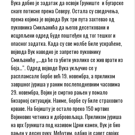
Вука добио је задатак да освоји Груниште и бугарске
снаге потисне према Северу. Остала су сведочења,
према којима је војвода Вук три пута захтевао од
пуковника Смиљанића да његов десетковани и
исцрпљени одред буде поштеђен од тог тешког и
опасног задатка. Када су све молбе биле ускраћене,
војвода Вук наводно је запретио пуковнику
Смиљанићу „…да ће га убити уколико се жив врати из
боја…“. Одред војводе Вука укључио се у
распламсале борбе већ 19. новембра, а приликом
завршног јуриша у раним послеподневним часовима
29. новембра, Војин је смртно рањен у помало
бизарној ситуацији. Наиме, борбе су биле страховито
крваве. На бојишту је остало преко 150 мртвих
Војинових четника и добровољаца. Приликом јуриша
на врх Груништа под називом Црни камен, Вук је био
рањен у десну руку. Међутим, одбио је савет својих