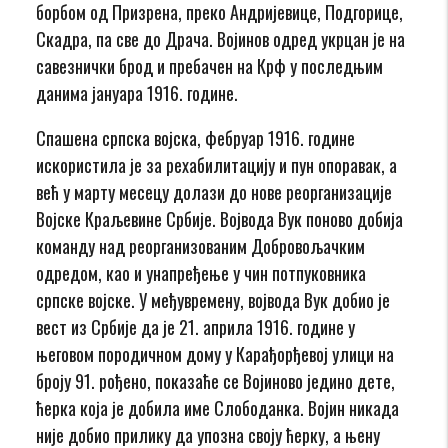
борбом од Призрена, преко Андријевице, Подгорице,
Скадра, па све до Драча. Војинов одред укрцан је на
савезнички брод и пребачен на Крф у последњим
данима јануара 1916. године.
Спашена српска војска, фебруар 1916. године
искористила је за рехабилитацију и пун опоравак, а
већ у марту месецу долази до нове реорганизације
Војске Краљевине Србије. Војвода Вук поново добија
команду над реорганизованим Добровољачким
одредом, као и унапређење у чин потпуковника
српске војске. У међувремену, војвода Вук добио је
вест из Србије да је 21. априла 1916. године у
његовом породичном дому у Карађорђевој улици на
броју 91. рођено, показаће се Војиново једино дете,
ћерка која је добила име Слободанка. Војин никада
није добио прилику да упозна своју ћерку, а њену