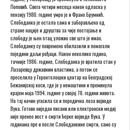
Поповић. Свега четири месеца након одласка у
пензију 1980. године умро је и Франо Брумнић.
Слободанка је остала сама и заборављена од
стране нације и друштва за чије постојање и
слободу је њен отац уложио све што је имао.
Слободанку су повремено обилазили и помагали
поједини даљи рођаци. Након неколико година,
тачније 1986. године, Слободанка је вратила стан у
Лазаревцу државним властима, а потом се
преселила у Геронтолошки центар на београдској
Бежанијској коси, где је у немаштини и преминула
крајем маја 1994. године у својој 78. години живота.
На тај начин угасила се и породична лоза војводе
Вука. Готово ниједан писани или електронски медиј
није пренео вест о смрти ћерке војводе Вука. У
годинама пре и после Слободанкине смрти, само су