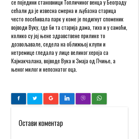
се поједини становници Топличиног венца у Београду
сећали да је извесна смерна и љубазна старица
често посећивала парк у коме је подигнут споменик
војводи Вуку, где би та старија дама, тихо и у самоћи,
колико су јој њене здравствене прилике то
дозвољавале, седела на оближњој клупи и
нетремице гледала у лице великог хероја са
Кајмакчалана, војводе Вука и Змаја од Пчиње, а
њеног милог и непознатог оца.
Остави коментар