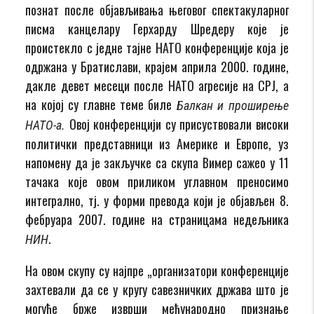
познат после објављивања његовог спектакуларног
писма канцелару Герхарду Шредеру које је
проистекло с једне тајне НАТО конференције која је
одржана у Братислави, крајем априла 2000. године,
дакле девет месеци после НАТО агресије на СРЈ, а
на којој су главне теме биле
Балкан и проширење
Овој конференцији су присуствовали високи
НАТО-а.
политички представници из Америке и Европе, уз
напомену да је закључке са скупа Вимер сажео у 11
тачака које овом приликом углавном преносимо
интегрално, тј. у форми превода који је објављен 8.
фебруара 2007. године на страницама недељника
.
НИН
На овом скупу су најпре „организатори конференције
захтевали да се у кругу савезничких држава што је
могуће брже изврши међународно признање