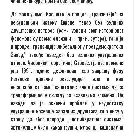
чини неконкуретном на светском нивоу.
Да закључимо. Као што је процес „транзиције” на
некадашњем истоку Европе текао без великих
друштвених потреса (сами узроци овог историјског
феномена су веома сложени – прим. аутора), тако је
и процес „транзиције либералног у постдемократски
Запад” такође изведен без великих унутрашњих
отпора. Амерички теоретичар Стоквел је ове промене
још 1991. године дефинисао „као завршну фазу
Реганове циничне револуције”, али и као
неспособност самог капиталистичког система да се
трансформише у складу са изазовима времена. Он
наводи да је основни проблем у недостатку
унутрашње кохезије западних друштава која нису у
стању да због природе „неолибералног система”
артикулишу било какав групни, класни, национални