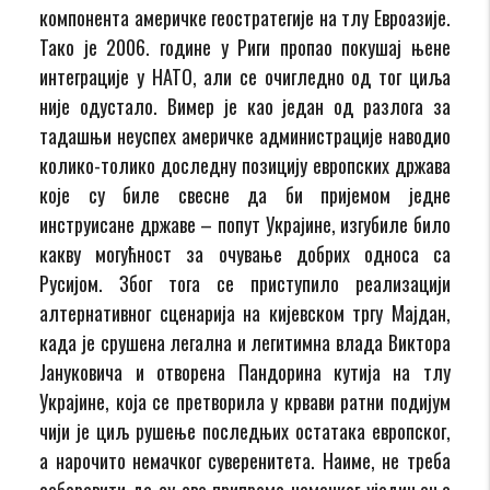
компонента америчке геостратегије на тлу Евроазије.
Тако је 2006. године у Риги пропао покушај њене
интеграције у НАТО, али се очигледно од тог циља
није одустало. Вимер је као један од разлога за
тадашњи неуспех америчке администрације наводио
колико-толико доследну позицију европских држава
које су биле свесне да би пријемом једне
инструисане државе – попут Украјине, изгубиле било
какву могућност за очување добрих односа са
Русијом. Због тога се приступило реализацији
алтернативног сценарија на кијевском тргу Мајдан,
када је срушена легална и легитимна влада Виктора
Јануковича и отворена Пандорина кутија на тлу
Украјине, која се претворила у крвави ратни подијум
чији је циљ рушење последњих остатака европског,
а нарочито немачког суверенитета. Наиме, не треба
заборавити да су све припреме немачког уједињења