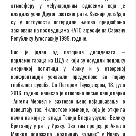
атмосферу у међународним односима која је
владала уочи Другог светског рата. Каснији догађаји
су у потпуности потврдили његова предвиђања
заснована на последицама НАТО агресије на Савезну
Републику Југославију 1999. године.
Био је један од петорице дисидената –
парламентараца из ЦДУ-а који су осудили подршку
америчкој политици у Ираку и у створеној
конфронтацији уочавали предуслове за појаву
глобалног сукоба. Са Петером Гаувајлером, 18. јула
2016. године, написао је отворено писмо канцеларки
Ангели Меркел и захтевао њено изјашњавање о
извештају тзв. Чилкотове комисије, која је открила
начин на који је влада Тонија Блера увукла Велику
Британију у рат у Ираку. Ово тим пре јер је Ангела
Меркел подржала „коалицију вољних” у Ираку и