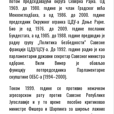
потом председавајући округа Северна Рајна. Од
1969. до 1980. године је члан Градског већа
Менхенгладбаха, а од 1986. до 2000. године
председник Окружног огранка ЦДУ-а Доње Рајне.
Био је од 1976. до 2009. године посланик
Бундестага, а од 1985. до 1988. године предводио је
радну групу „Политика безбедности” Савезне
фракције ЦДУ/ЦСУ-а. До 1992. године радио је као
парламентарни државни секретар Савезног министра
одбране. Вили Вимер је обављао
функцију потпредседника Парламентарне
скупштине ОЕБС-а (1994–2000).
Током 1999. године се противио немачком
агресорском рату против Савезне Републике
Југославије и у то време посебно критиковао
министре Фишера и Шарпинга за ширење лажних