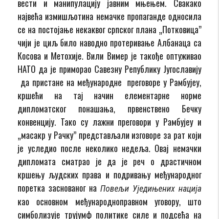
вести и манипулацију јавним мњењем. Свакако
највећа измишљотина немачке пропаганде односила
се на постојање некаквог српског плана „Потковица”
чији је циљ било наводно протеривање Албанаца са
Косова и Метохије. Вили Вимер је такође оптуживао
НАТО да је приморао Савезну Републику Југославију
да пристане на међународне преговоре у Рамбујеу,
кршећи на тај начин елементарне норме
дипломатског понашања, првенствено Бечку
конвенцију. Тако су лажни преговори у Рамбујеу и
„масакр у Рачку” представљали изговоре за рат који
је уследио после неколико недеља. Овај немачки
дипломата сматрао је да је реч о драстичном
кршењу људских права и подривању међународног
поретка заснованог на
Повељи Уједињених
нација
као основном међународноправном уговору, што
симболизује трујумф политике силе и подсећа на