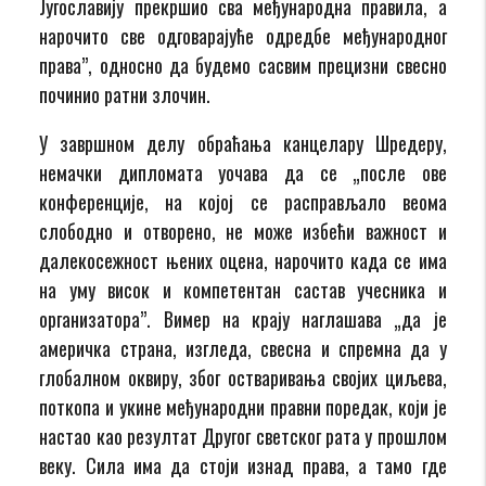
Југославију прекршио сва међународна правила, а
нарочито све одговарајуће одредбе међународног
права”, односно да будемо сасвим прецизни свесно
починио ратни злочин.
У завршном делу обраћања канцелару Шредеру,
немачки дипломата уочава да се „после ове
конференције, на којој се расправљало веома
слободно и отворено, не може избећи важност и
далекосежност њених оцена, нарочито када се има
на уму висок и компетентан састав учесника и
организатора”. Вимер на крају наглашава „да је
америчка страна, изгледа, свесна и спремна да у
глобалном оквиру, због остваривања својих циљева,
поткопа и укине међународни правни поредак, који је
настао као резултат Другог светског рата у прошлом
веку. Сила има да стоји изнад права, а тамо где