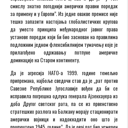
смислу знатно погоднији амерички правни поредак
за примену и у Европи”. Из једне овакве премисе није
тешко запазити настојања глобалистичких кругова
да уместо принципа међународног јавног права
установе поредак који би био заснован на правилима
подложним једном флексибилнијем тумачењу које је
прилагођено одржавању потпуне америчке
доминације на Старом континенту.
Да је агресија НАТО-а 1999. године темељно
припремана, најбоље сведочи став да је „рат против
Савезне Републике Југославије вођен да би се
исправила погрешна одлука генерала Ајзенхауера из
доба Другог светског рата, па се из првенствено
стратешких разлога на Балкану морају стационирати
амерички војници и надокнадити оно што је
пропуштено 1945. године”. Да је овај рат био усмерен