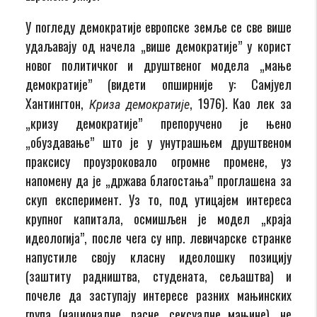
У погледу демократије европске земље се све више
удаљавају од начела „више демократије” у корист
новог политичког и друштвеног модела „мање
демократије” (видети опширније у: Самјуел
Хантингтон,
, 1976). Као лек за
Криза демократије
„кризу демократије” препоручено је њено
„обуздавање” што је у унутрашњем друштвеном
праксису проузроковало огромне промене, уз
напомену да је „држава благостања” проглашена за
скуп експеримент. Уз то, под утицајем интереса
крупног капитала, осмишљен је модел „краја
идеологија”, после чега су нпр. левичарске странке
напустиле своју класну идеолошку позицију
(заштиту радништва, студената, сељаштва) и
почеле да заступају интересе разних мањинских
група (националне, расне, сексуалне мањине), не