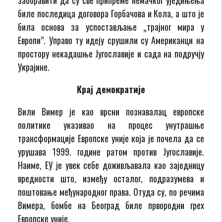
биле последица договора Горбачова и Кола, а што је
била основа за успостављање „трајног мира у
Европи”. Управо ту идеју срушили су Американци на
простору некадашње Југославије и сада на подручју
Украјине.
Крај демократије
Вили Вимер је као врсни познавалац европске
политике указивао на процес унутрашње
трансформације Европске уније која је почела да се
урушава 1999. године ратом против Југославије.
Наиме, ЕУ је увек себе доживљавала као заједницу
вредности што, између осталог, подразумева и
поштовање међународног права. Отуда су, по речима
Вимера, бомбе на Београд биле првородни грех
Европске уније.