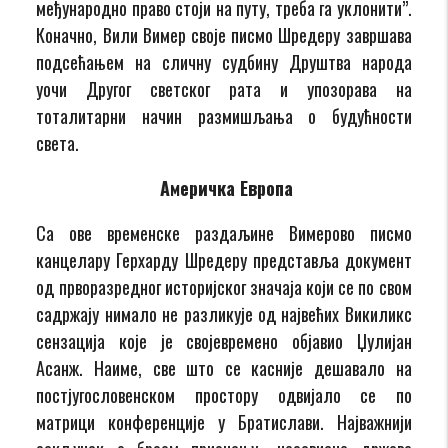
међународно право стоји на путу, треба га уклонити”.
Коначно, Вили Вимер своје писмо Шредеру завршава
подсећањем на сличну судбину Друштва народа
уочи Другог светског рата и упозорава на
тоталитарни начин размишљања о будућности
света.
Америчка Европа
Са ове временске раздаљине Вимерово писмо
канцелару Герхарду Шредеру представља документ
од прворазредног историјског значаја који се по свом
садржају нимало не разликује од највећих Викиликс
сензација које је својевремено објавио Џулијан
Асанж. Наиме, све што се касније дешавало на
постјугословенском простору одвијало се по
матрици конференције у Братислави. Најважнији