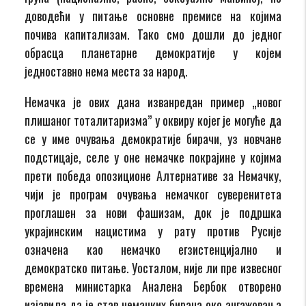
доводећи у питање основне премисе на којима
почива капитализам. Тако смо дошли до једног
обрасца планетарне демократије у којем
једноставно нема места за народ.
Немачка је ових дана изванредан пример „новог
плишаног тоталитаризма” у оквиру којег је могуће да
се у име очувања демократије бирачи, уз новчане
подстицаје, селе у оне немачке покрајине у којима
прети победа опозиционе Алтернативе за Немачку,
чији је програм очувања немачког суверенитета
проглашен за нови фашизам, док је подршка
украјинским нацистима у рату против Русије
означена као немачко егзистенцијално и
демократско питање. Уосталом, није ли пре извесног
времена министарка Аналена Бербок отворено
изјавила да је став немачких бирача око ангажовања