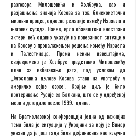
разговора Милошевића и Холбрука, као и
разјашњења значаја Косова за тзв. блискоисточни
мировни процес, односно релације између Израела и
његових суседа. Наиме, врло обавештени инострани
актери већ одавно указују на повезаност ситуације
на Косову с проналажењем решења између Израела
и Палестинаца. Према неким извештајима,
својевремено је Холбрук представио Милошевићу
план за избегавање рата, под условом да
„Југославија делове Косова стави на употребу у
америчке војне сврхе”. Крајњи циљ је било
протеривање Русије са Балкана, што се у одређеној
мери и догодило после 1999. године.
На Братиславској конференцији једна од важнијих
тема била је ситуација у Украјини за коју је Вимер
указао да је још тада била дефинисана као кључна