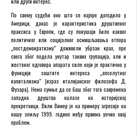
или други интерес.
По свему судећи оно што се најпре догодило у
Америци, данас је карактеристика друштвеног
праксиса у Европи, где су покушаји било каквог
политичког или социјалног осмишљавања отпора
„постдемократизму” доживели убрзан крах, пре
свега због подела унутар таквих групација, али и
жестоког одговора апарата силе који је практично у
функцији заштите интереса „апсолутног
капитализма” (израз италијанског филозофа Д.
Фузара). Нема сумње да се баш због тога савремена
западна друштва налазе на историјској
прекретници. Вили Вимер је на примеру агресије на
нашу земљу 1999. године међу првима уочио овај
проблем.