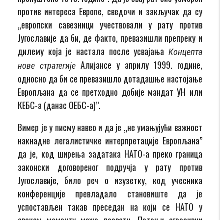
против интереса Европе, сведочи и закључак да су
„европски савезници учествовали у рату против
Југославије да би, де факто, превазишли препреку и
дилему која је настала после усвајања
Концепта
Алијансе у априлу 1999. године,
нове стратегије
односно да би се превазишло дотадашње настојање
Европљана да се претходно добије мандат УН или
КЕБС-а (данас ОЕБС-а)”.
Вимер је у писму навео и да је „не умањујући важност
накнадне легалистичке интерпретације Европљана”
да је, код ширења задатака НАТО-а преко граница
законски договореног подручја у рату против
Југославије, било реч о изузетку, код учесника
конференције превладало становиште да је
успостављен такав преседан на који се НАТО у
сваком моменту може позвати. Потоњи агресивни