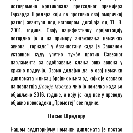
истовремено критиковала претходног премијера
Герхарда Шредера који се противио овој америчкој
ратној авантури под изговором догађаја од 11. 9.
2001. године. Своју пацифистичку оријентацију
потврдио је и на примеру ангажовања немачких
авиона „торнадо” у Авганистану када је Савезном
уставном суду упутио тужбу против Савезног
парламента за одобравање слања ових авиона у
кризно подручје. Овоме додајмо да је овај немачки
дипломата и писац бројних књига од којих је свакако
најпознатија
чије је немачко издање
Досије Москва
објављено 2016. године, а коју је код нас у преводу
објавио новосадски „Прометеј” ове године.
Писмо Шредеру
Нашем аудиторијуму немачки дипломата је постао