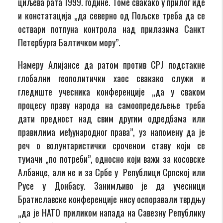
циљева рата 1999. године. Томе свакако у прилог иде
и констатација „да северно од Пољске треба да се
оствари потпуна контрола над прилазима Санкт
Петербурга Балтичком мору”.
Намеру Алијансе да ратом против СРЈ подстакне
глобални геополитички хаос свакако служи и
гледиште учесника конференције „да у сваком
процесу праву народа на самоопредељење треба
дати предност над свим другим одредбама или
правилима међународног права”, уз напомену да је
реч о волунтаристички сроченом ставу који се
тумачи „по потреби”, односно који важи за косовске
Албанце, али не и за Србе у Републици Српској или
Русе у Донбасу. Занимљиво је да учесници
Братиславске конференције нису оспоравали тврдњу
„да је НАТО приликом напада на Савезну Републику