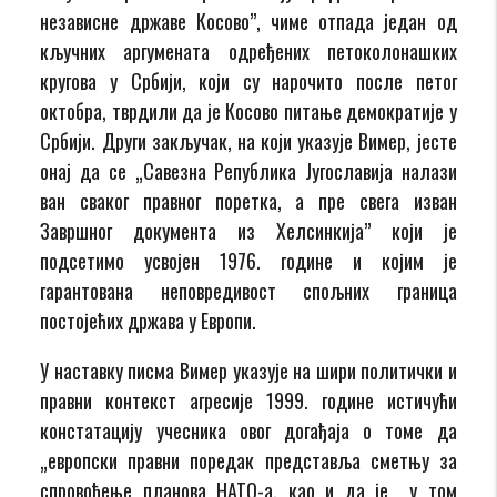
независне државе Косово”, чиме отпада један од
кључних аргумената одређених петоколонашких
кругова у Србији, који су нарочито после петог
октобра, тврдили да је Косово питање демократије у
Србији. Други закључак, на који указује Вимер, јесте
онај да се „Савезна Република Југославија налази
ван сваког правног поретка, а пре свега изван
Завршног документа из Хелсинкија” који је
подсетимо усвојен 1976. године и којим је
гарантована неповредивост спољних граница
постојећих држава у Европи.
У наставку писма Вимер указује на шири политички и
правни контекст агресије 1999. године истичући
констатацију учесника овог догађаја о томе да
„европски правни поредак представља сметњу за
спровођење планова НАТО-а, као и да је у том