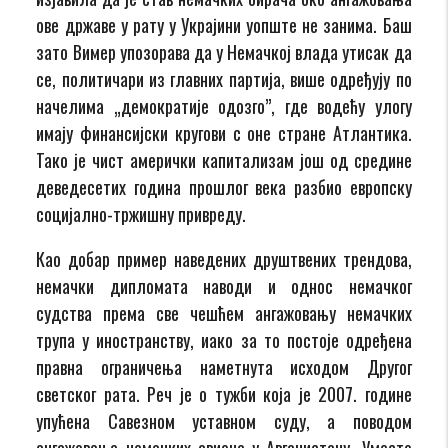
ове државе у рату у Украјини уопште не занима. Баш
зато Вимер упозорава да у Немачкој влада утисак да
се, политичари из главних партија, више одређују по
начелима „демократије одозго”, где водећу улогу
имају финансијски кругови с оне стране Атлантика.
Тако је чист амерички капитализам још од средине
деведесетих година прошлог века разбио европску
социјално-тржишну привреду.
Као добар пример наведених друштвених трендова,
немачки дипломата наводи и однос немачког
судства према све чешћем ангажовању немачких
трупа у иностранству, иако за то постоје одређена
правна ограничења наметнута исходом Другог
светског рата. Реч је о тужби која је 2007. године
упућена Савезном уставном суду, а поводом
ангажовања немачких авиона у Авганистану. Уместо