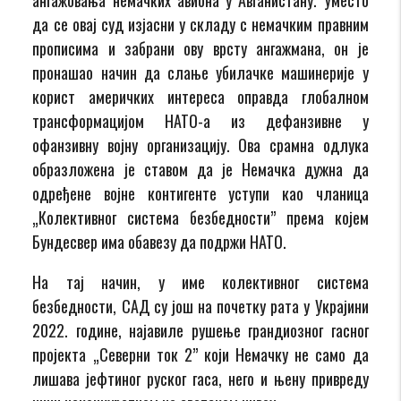
да се овај суд изјасни у складу с немачким правним
прописима и забрани ову врсту ангажмана, он је
пронашао начин да слање убилачке машинерије у
корист америчких интереса оправда глобалном
трансформацијом НАТО-а из дефанзивне у
офанзивну војну организацију. Ова срамна одлука
образложена је ставом да је Немачка дужна да
одређене војне контигенте уступи као чланица
„Колективног система безбедности” према којем
Бундесвер има обавезу да подржи НАТО.
На тај начин, у име колективног система
безбедности, САД су још на почетку рата у Украјини
2022. године, најавиле рушење грандиозног гасног
пројекта „Северни ток 2” који Немачку не само да
лишава јефтиног руског гаса, него и њену привреду