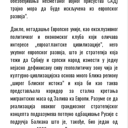
обезбеђивања несметаног војног присуства САД)
трајно мора да буде искључена из европског
развоја”.
Дакле, нетадашње Европске уније, као ексклузивног
политичког и економског клуба који оличава
интересе „евроатлантске цивилизације”, него
укупног европског развоја, што је стратегија која
тежи да Србију и српски народ измести у једну
нејасно дефинисану сиву геополитичку зону чија је
културно-цивлизацијска основа много ближа региону
„ширег Блиског истока” и која би као таква
представљала коридор за стална кретања
мигрантских маса од Залива ка Европи. Разуме се да
реализација оваквог грандиозног стратегијског
концепта подразумева потпуно одбацивање Русије с
подручја Балкана што је, такође, био један од