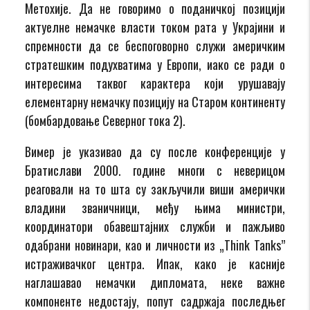
Метохије. Да не говоримо о поданичкој позицији
актуелне немачке власти током рата у Украјини и
спремности да се беспоговорно служи америчким
стратешким подухватима у Европи, иако се ради о
интересима таквог карактера који урушавају
елементарну немачку позицију на Старом континенту
(бомбардовање Северног тока 2).
Вимер је указивао да су после конференције у
Братислави 2000. године многи с неверицом
реаговали на то шта су закључили виши амерички
владини званичници, међу њима министри,
координатори обавештајних служби и пажљиво
одабрани новинари, као и личности из „Think Tanks”
истраживачког центра. Ипак, како је касније
наглашавао немачки дипломата, неке важне
компоненте недостају, попут садржаја последњег