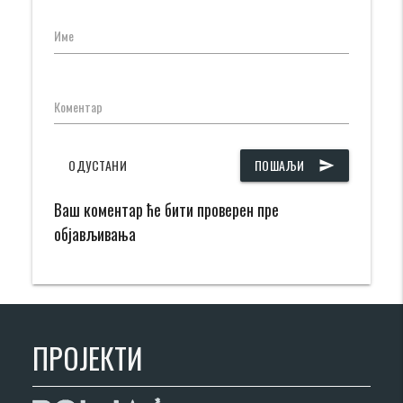
Име
Коментар
ОДУСТАНИ
ПОШАЉИ
send
Ваш коментар ће бити проверен пре
објављивања
ПРОЈЕКТИ