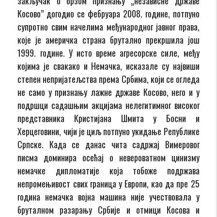
закључак о брзом признању „независне државе
Косово” догодио се фебруара 2008. године, потпуно
супротно свим начелима међународног јавног права,
које је америчка страна брутално прекршила још
1999. године. У исто време агресорске силе, међу
којима је свакако и Немачка, исказале су највиши
степен непријатељства према Србима, који се огледа
не само у признању лажне државе Косово, него и у
подршци садашњим акцијама нелегитимног високог
представника Кристијана Шмита у Босни и
Херцеговини, чији је циљ потпуно укидање Републике
Српске. Када се данас чита садржај Вимеровог
писма доминира осећај о невероватном цинизму
немачке дипломатије која тобоже подржава
непромењивост свих граница у Европи, као да пре 25
година немачка војна машина није учествовала у
бруталном разарању Србије и отмици Косова и