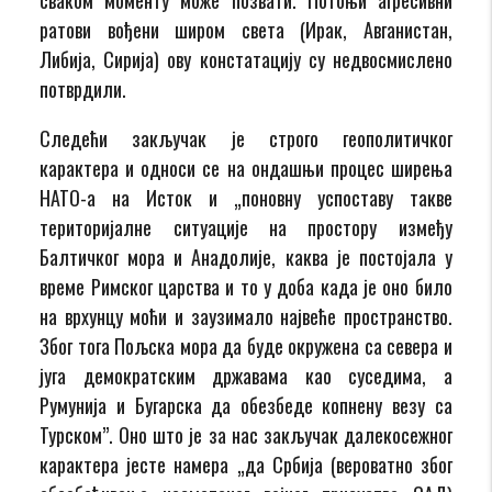
ратови вођени широм света (Ирак, Авганистан,
Либија, Сирија) ову констатацију су недвосмислено
потврдили.
Следећи закључак је строго геополитичког
карактера и односи се на ондашњи процес ширења
НАТО-а на Исток и „поновну успоставу такве
територијалне ситуације на простору између
Балтичког мора и Анадолије, каква је постојала у
време Римског царства и то у доба када је оно било
на врхунцу моћи и заузимало највеће пространство.
Због тога Пољска мора да буде окружена са севера и
југа демократским државама као суседима, а
Румунија и Бугарска да обезбеде копнену везу са
Турском”. Оно што је за нас закључак далекосежног
карактера јесте намера „да Србија (вероватно због