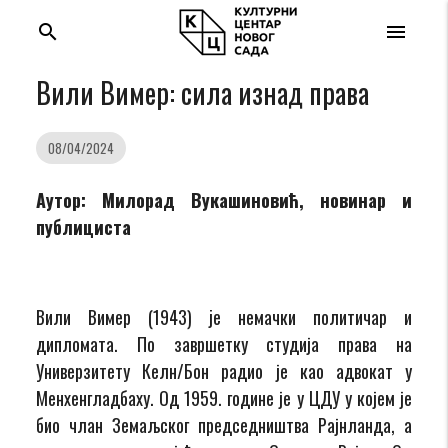
search
menu
Вили Вимер: сила изнад права
08/04/2024
Аутор: Милорад Вукашиновић, новинар и
публициста
Вили Вимер (1943) je немачки политичар и
дипломата. По завршетку студија права на
Универзитету Келн/Бон радио је као адвокат у
Менхенгладбаху. Од 1959. године је у ЦДУ у којем је
био члан Земаљског председништва Рајнланда, а