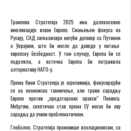
Трампова Стратегија 2025 има далекосежне
импликације изван Европе. Смањењем фокуса на
Русију, САД сигнализира могући договор са Путином
о Украјини, што би могло да доведе у питање
европску безбедност. У том случају, Европа би се
поделила, а источна Европа би потражила
алтернативу НАТО-у.
Према Кини Стратегија је агресивнија, фокусирајући
се на економско такмичење, али тражи сарадњу
Европе против „предаторских пракси” Пекинга.
Међутим, скептичан став према ЕУ могао би ову
сарадњу да учини проблематичном.
Глобално, Стратегија промовише изолационизам, са