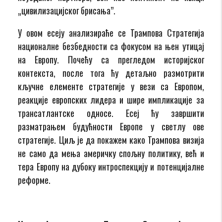
„цивилизацијског брисања”.
У овом есеју анализираће се Трампова Стратегија
националне безбедности са фокусом на њен утицај
на Европу. Почећу са прегледом историјског
контекста, после тога ћу детаљно размотрити
кључне елементе стратегије у вези са Европом,
реакције европских лидера и шире импликације за
трансатлантске односе. Есеј ћу завршити
разматрањем будућности Европе у светлу ове
стратегије. Циљ је да покажем како Трампова визија
не само да мења америчку спољну политику, већ и
тера Европу на дубоку интроспекцију и потенцијалне
реформе.