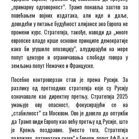
„примарну одговорност”. Трамп понавља захтев за
повећањем војних издатака, али иде и даље,
доводећи у питање будућност алијансе ако Европа не
промени курс. Стратегија, такође, наводи да „многе
европске владе крше основне принципе демократије
како би угушиле опозицију”, алудирајући на мере
попут цензуре и ограничавања слободе говора у
земљама попут Немачке и Француске.
Посебно контроверзан став је према Русији. За
разлику од претходних стратегија које су Русију
означавале као директну претњу, Стратегија 2025
умањује ову опасност, фокусирајући се на
„стабилност” са Москвом. Ово је довело до оптужби
да Трамп види Европу као већу претњу од Русије, што
је Кремљ поздравио. Уместо тога, Стратегија
подржава „патриотске снаге” у Европи, попут АфД-а у