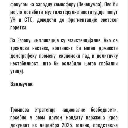
фокусом на западну хемисферу (Венецуела). Ово би
могло ослабити мултилатералне институције попут
УН и СТО, доводећи до фрагментације светског
поретка.
За Европу, импликације су егзистенцијалне. Ако се
трендови наставе, континент би могао доживети
демографску промену, економски пад и политичку
нестабилност, што би ослабило његов глобални
утицај.
Закључак
Трампова стратегија националне безбедности,
посебно у свом другом мандату изражена кроз
документ из децембра 2025. године, представља