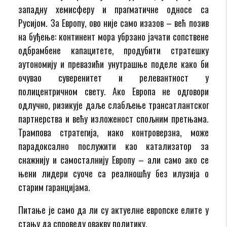
западну хемисферу и прагматичне односе са
Русијом. За Европу, ово није само изазов – већ позив
на буђење: континент мора убрзано јачати сопствене
одбрамбене капацитете, продубити стратешку
аутономију и превазићи унутрашње поделе како би
очувао суверенитет и релевантност у
полицентричном свету. Ако Европа не одговори
одлучно, ризикује даље слабљење трансатлантског
партнерства и већу изложеност спољним претњама.
Трампова стратегија, иако контроверзна, може
парадоксално послужити као катализатор за
снажнију и самосталнију Европу – али само ако се
њени лидери суоче са реалношћу без илузија о
старим гаранцијама.
Питање је само да ли су актуелне европске елите у
стању да спроведу овакву политику.