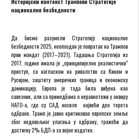
Историјски контекст Трампове Стратегије
националне безбедности
Да бисмо разумели Стратегију националне
безбедности 2025, неопходан је повратак на Трампов
први мандат (2017–2021). Тадашња Стратегија из
2017. године имала је „принципијелно реалистички”
приступ, са нагласком на ривалство са Кином и
Русијом, заштиту америчких граница и економску
доминацију. Европа је тада била виђена као
савезник, али са примедбама о неравнотежи у оквиру
НАТО-а, где су САД носиле највећи део терета
одбране. Трамп је јавно критиковао европске земље
због недовољног улагања у одбрану, тражећи да
достигну 2% БДП-а за војне издатке.