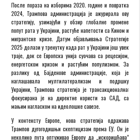
После пораза на изборима 2020. године и повратка
2024, Трампова администрација је ажурирала ову
стратегију, узимајући у обзир глобалне промене
попут рата у Украјини, растуће напетости са Кином и
мигрантске кризе. Датум објављивања Стратегије
2025 долази у тренутку када рат у Украјини још увек
траје, док се Европска унија суочава са рецесијом,
енергетском кризом и растућим популизмом. За
разлику од Бајденове администрације, која је
наглашавала мултилатерализам и подршку
Украјини, Трампова стратегија је трансакционална:
фокусирана је на директне користи за САД, са
мањим нагласком на идеолошке савезе.
У контексту Европе, нова стратегија одражава
Трампов дугогодишњи скептицизам према ЕУ. Он је
неколико пута оптуживао Европу да „искоришћава”