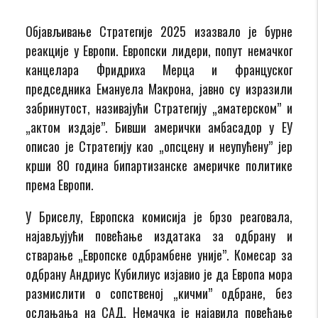
Објављивање Стратегије 2025 изазвало је бурне
реакције у Европи. Европски лидери, попут немачког
канцелара Фридриха Мерца и француског
председника Емануела Макрона, јавно су изразили
забринутост, називајући Стратегију „аматерском” и
„актом издаје”. Бивши амерички амбасадор у ЕУ
описао је Стратегију као „опсцену и неупућену” јер
крши 80 година бипартизанске америчке политике
према Европи.
У Бриселу, Европска комисија је брзо реаговала,
најављујући повећање издатака за одбрану и
стварање „Европске одбрамбене уније”. Комесар за
одбрану Андриус Кубилиус изјавио је да Европа мора
размислити о сопственој „кичми” одбране, без
ослањања на САД. Немачка је најавила повећање