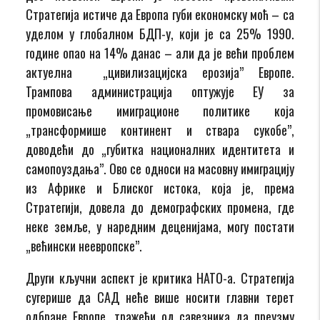
Стратегија истиче да Европа губи економску моћ – са
уделом у глобалном БДП-у, који је са 25% 1990.
године опао на 14% данас – али да је већи проблем
актуелна „цивилизацијска ерозија” Европе.
Трампова администрација оптужује ЕУ за
промовисање имиграционе политике која
„трансформише континент и ствара сукобе”,
доводећи до „губитка националних идентитета и
самопоуздања”. Ово се односи на масовну имиграцију
из Африке и Блиског истока, која је, према
Стратегији, довела до демографских промена, где
неке земље, у наредним деценијама, могу постати
„већински неевропске”.
Други кључни аспект је критика НАТО-а. Стратегија
сугерише да САД неће више носити главни терет
одбране Европе, тражећи од савезника да преузму