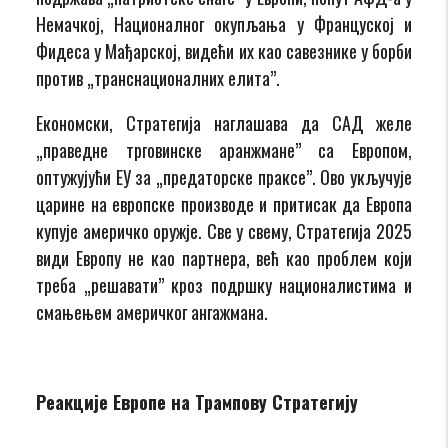
Немачкој, Националног окупљања у Француској и
Фидеса у Мађарској, видећи их као савезнике у борби
против „транснационалних елита”.
Економски, Стратегија наглашава да САД желе
„праведне трговинске аранжмане” са Европом,
оптужујући ЕУ за „предаторске праксе”. Ово укључује
царине на европске производе и притисак да Европа
купује америчко оружје. Све у свему, Стратегија 2025
види Европу не као партнера, већ као проблем који
треба „решавати” кроз подршку националистима и
смањењем америчког ангажмана.
Реакције Европе на Трампову Стратегију