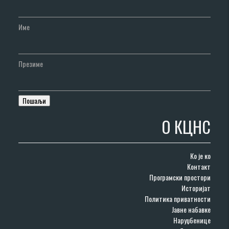
Име
Презиме
О КЦНС
Ко је ко
Контакт
Програмски простори
Историјат
Политика приватности
Јавне набавке
Наруџбенице