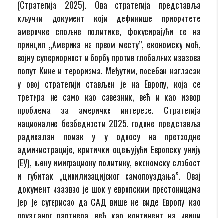
(Стратегија 2025). Ова стратегија представља
кључни документ који дефинише приоритете
америчке спољне политике, фокусирајући се на
принцип „Америка на првом месту”, економску моћ,
војну супериорност и борбу против глобалних изазова
попут Кине и тероризма. Међутим, посебан нагласак
у овој стратегији стављен је на Европу, која се
третира не само као савезник, већ и као извор
проблема за америчке интересе. Стратегија
националне безбедности 2025. године представља
радикалан помак у у односу на претходне
администрације, критички оцењујући Европску унију
(ЕУ), њену имиграциону политику, економску слабост
и губитак „цивилизацијског самопоуздања”. Овај
документ изазвао је шок у европским престоницама
јер је сугерисао да САД више не виде Европу као
поузданог партнера, већ као континент на ивици