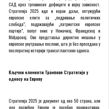
САД кроз трговинске дефиците и војну зависност.
Стратегија 2025 иде и корак даље, оптужујући
европске елите за „подривање политичких
слобода”, подржавајући „патриотске европске
партије”, попут оних у Немачкој, Француској и
Мађарској. Ово представља директно мешање у
европске унутрашње послове, што је без преседана у
послератној историји трансатлантских односа.
Кључни елементи Трампове Стратегије у
односу на Европу
Стратегија 2025 је документ од око 50 страна, али
део посвећен Европи је посебно провокативан.