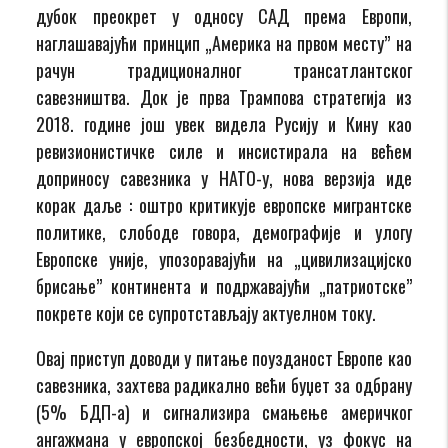
дубок преокрет у односу САД према Европи,
наглашавајући принцип „Америка на првом месту” на
рачун традиционалног трансатлантског
савезништва. Док је прва Трампова стратегија из
2018. године још увек видела Русију и Кину као
ревизионистичке силе и инсистирала на већем
доприносу савезника у НАТО-у, нова верзија иде
корак даље : оштро критикује европске мигрантске
политике, слободе говора, демографије и улогу
Европске уније, упозоравајући на „цивилизацијско
брисање” континента и подржавајући „патриотске”
покрете који се супротстављају актуелном току.
Овај приступ доводи у питање поузданост Европе као
савезника, захтева радикално већи буџет за одбрану
(5% БДП-а) и сигнализира смањење америчког
ангажмана у европској безбедности, уз фокус на