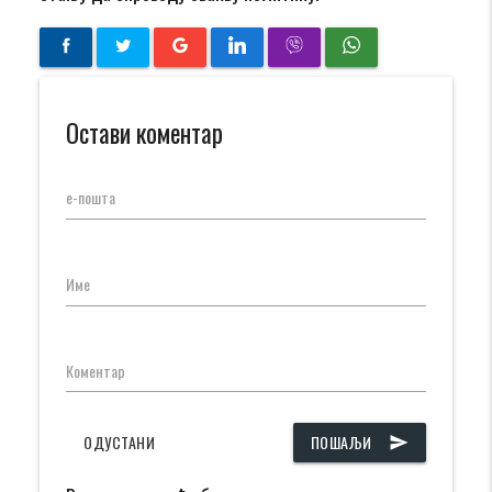
Остави коментар
е-пошта
Име
Коментар
ОДУСТАНИ
ПОШАЉИ
send