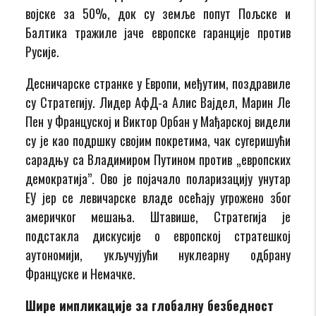
војске за 50%, док су земље попут Пољске и
Балтика тражиле јаче европске гаранције против
Русије.
Десничарске странке у Европи, међутим, поздравиле
су Стратегију. Лидер АфД-а Алис Вајдел, Марин Ле
Пен у Француској и Виктор Орбан у Мађарској видели
су је као подршку својим покретима, чак сугеришући
сарадњу са Владимиром Путином против „европских
демократија”. Ово је појачало поларизацију унутар
ЕУ јер се левичарске владе осећају угрожено због
америчког мешања. Штавише, Стратегија је
подстакла дискусије о европској стратешкој
аутономији, укључујући нуклеарну одбрану
Француске и Немачке.
Шире импликације за глобалну безбедност