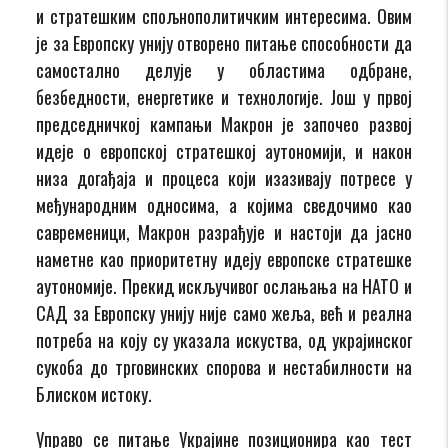
и стратешким спољнополитичким интересима. Овим
је за Европску унију отворено питање способности да
самостално делује у областима одбране,
безбедности, енергетике и технологије. Још у првој
председничкој кампањи Макрон је започео развој
идеје о европској стратешкој аутономији, и након
низа догађаја и процеса који изазивају потресе у
међународним односима, а којима сведочимо као
савременици, Макрон разрађује и настоји да јасно
наметне као приоритетну идеју европске стратешке
аутономије. Прекид искључивог ослањања на НАТО и
САД за Европску унију није само жеља, већ и реална
потреба на коју су указала искуства, од украјинског
сукоба до трговинских спорова и нестабилности на
Блиском истоку.
Управо се питање Украјине позиционира као тест