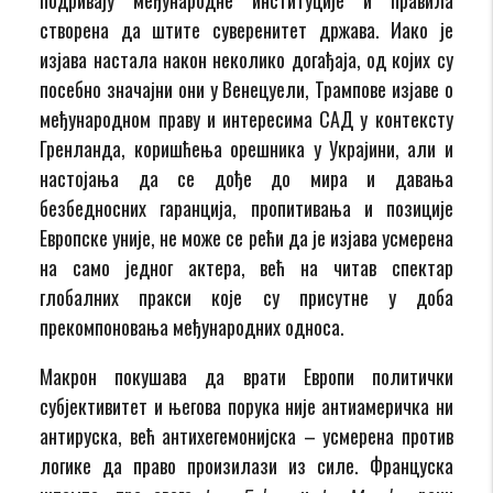
створена да штите суверенитет држава. Иако је
изјава настала након неколико догађаја, од којих су
посебно значајни они у Венецуели, Трампове изјаве о
међународном праву и интересима САД у контексту
Гренланда, коришћења орешника у Украјини, али и
настојања да се дође до мира и давања
безбедносних гаранција, пропитивања и позиције
Европске уније, не може се рећи да је изјава усмерена
на само једног актера, већ на читав спектар
глобалних пракси које су присутне у доба
прекомпоновања међународних односа.
Макрон покушава да врати Европи политички
субјективитет и његова порука није антиамеричка ни
антируска, већ антихегемонијска – усмерена против
логике да право произилази из силе. Француска