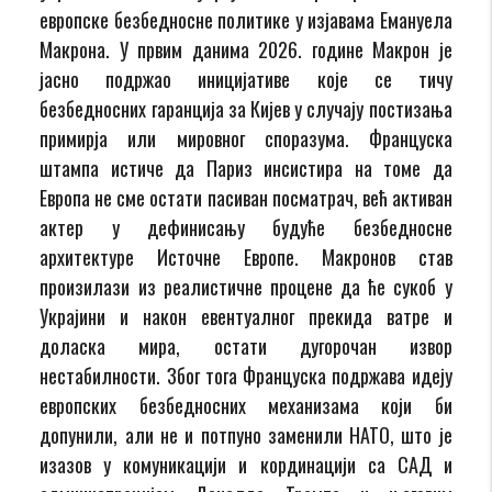
европске безбедносне политике у изјавама Емануела
Макрона. У првим данима 2026. године Макрон је
јасно подржао иницијативе које се тичу
безбедносних гаранција за Кијев у случају постизања
примирја или мировног споразума. Француска
штампа истиче да Париз инсистира на томе да
Европа не сме остати пасиван посматрач, већ активан
актер у дефинисању будуће безбедносне
архитектуре Источне Европе. Макронов став
произилази из реалистичне процене да ће сукоб у
Украјини и након евентуалног прекида ватре и
доласка мира, остати дугорочан извор
нестабилности. Због тога Француска подржава идеју
европских безбедносних механизама који би
допунили, али не и потпуно заменили НАТО, што је
изазов у комуникацији и кординацији са САД и