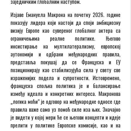
заједничким глобалним наступом.
Изјаве Емануела Макрона на почетку 2026. године
показују лидера који настоји да споји амбициозну
визију Европе као сувереног глобалног актера са
ограничењима реалне политике. Његово
инсистирање на мултилатерализму, европској
аутономији и одбрани међународних правила,
представља покушај да се Француска и ЕУ
позиционирају као стабилизујућа сила у свету све
израженијих подела и супротности. Истовремено,
француска спољна политика је и балансирање
између идеала и конкретних интереса. Макронова
„логика моћи” је одговор на међународне односе где
правила важе само уз помоћ силе иза њих. Значајно
је видети у којој мери ће се његови концепти и идеје
прелити у политике Европске комисије, као и на