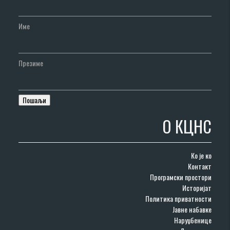
Име
Презиме
О КЦНС
Ко је ко
Контакт
Програмски простори
Историјат
Политика приватности
Јавне набавке
Наруџбенице