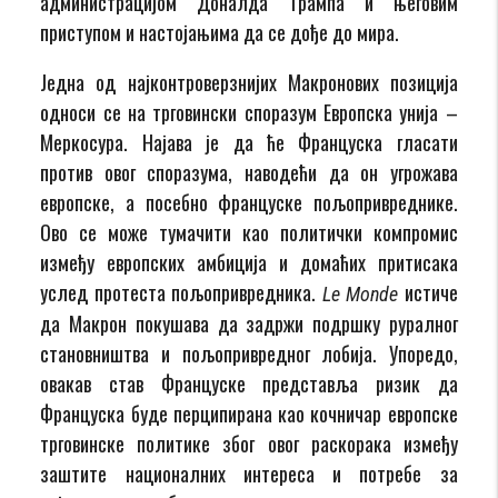
администрацијом Доналда Трампа и његовим
приступом и настојањима да се дође до мира.
Једна од најконтроверзнијих Макронових позиција
односи се на трговински споразум Европска унија –
Меркосура. Најава је да ће Француска гласати
против овог споразума, наводећи да он угрожава
европске, а посебно француске пољопривреднике.
Ово се може тумачити као политички компромис
између европских амбиција и домаћих притисака
услед протеста пољопривредника.
истиче
Le Monde
да Макрон покушава да задржи подршку руралног
становништва и пољопривредног лобија. Упоредо,
овакав став Француске представља ризик да
Француска буде перципирана као кочничар европске
трговинске политике због овог раскорака између
заштите националних интереса и потребе за