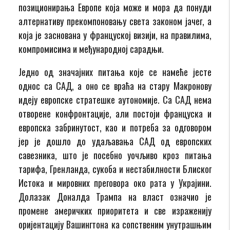
позиционирања Европе која може и мора да понуди
алтернативу прекомпоновању света законом јачег, а
која је заснована у француској визији, на правилима,
компромисима и међународној сарадњи.
Једно од значајних питања које се намеће јесте
однос са САД, а оно се враћа на стару Макронову
идеју европске стратешке аутономије. Са САД нема
отворене конфронтације, али постоји француска и
европска забринутост, као и потреба за одговором
јер је дошло до удаљавања САД од европских
савезника, што је посебно уочљиво кроз питања
тарифа, Гренланда, сукоба и нестабилности Блиског
Истока и мировних преговора око рата у Украјини.
Долазак Доналда Трампа на власт означио је
промене америчких приоритета и све израженију
оријентацију Вашингтона ка сопственим унутрашњим