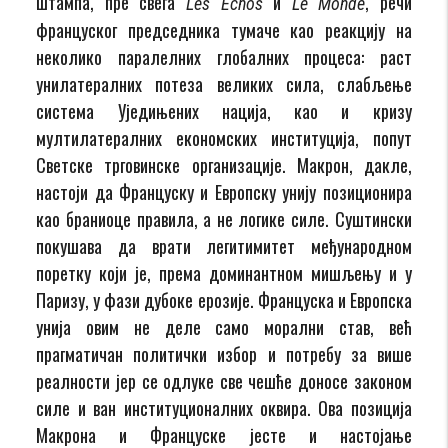
штампа, пре свега
и
, речи
Les Echos
Le Monde
француског председника тумаче као реакцију на
неколико паралелних глобалних процеса: раст
унилатералних потеза великих сила, слабљење
система Уједињених нација, као и кризу
мултилатералних економских институција, попут
Светске трговинске организације. Макрон, дакле,
настоји да Француску и Европску унију позиционира
као браниоце правила, а не логике силе. Суштински
покушава да врати легитимитет међународном
поретку који је, према доминантном мишљењу и у
Паризу, у фази дубоке ерозије. Француска и Европска
унија овим не деле само морални став, већ
прагматичан политички избор и потребу за више
реалности јер се одлуке све чешће доносе законом
силе и ван институционалних оквира. Ова позиција
Макрона и Француске јесте и настојање