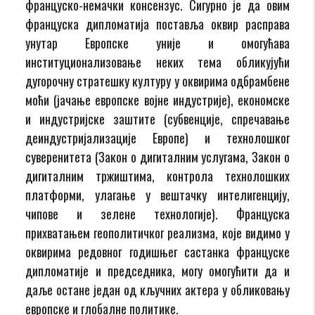
француско-немачки консензус. Сигурно је да овим
француска дипломатија поставља оквир расправа
унутар Европске уније и омогућава
институционализовање неких тема обликујући
дугорочну стратешку културу у оквирима одбрамбене
моћи (јачање европске војне индустрије), економске
и индустријске заштите (субвенције, спречавање
деиндустријализације Европе) и технолошког
суверенитета (Закон о дигиталним услугама, Закон о
дигиталним тржиштима, контрола технолошких
платформи, улагање у вештачку интелигенцију,
чипове и зелене технологије). Француска
прихватањем геополитичког реализма, које видимо у
оквирима редовног годишњег састанка француске
дипломатије и председника, могу омогућити да и
даље остане један од кључних актера у обликовању
европске и глобалне политике.