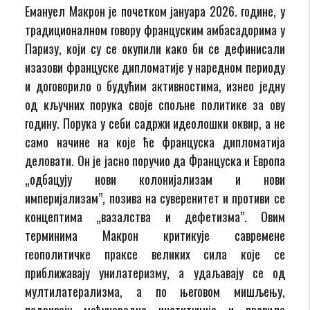
Емануел Макрон је почетком јануара 2026. године, у
традиционалном говору француским амбасадорима у
Паризу, који су се окупили како би се дефинисали
изазови француске дипломатије у наредном периоду
и договорило о будућим активностима, изнео једну
од кључних порука своје спољне политике за ову
годину. Порука у себи садржи идеолошки оквир, а не
само начине на које ће француска дипломатија
деловати. Он је јасно поручио да Француска и Европа
„одбацују нови колонијализам и нови
империјализам”, позива на суверенитет и противи се
концептима „вазалства и дефетизма”. Овим
терминима Макрон критикује савремене
геополитичке праксе великих сила које се
приближавају унилатеризму, а удаљавају се од
мултилатерализма, а по његовом мишљењу,
подривају међународне институције и правила