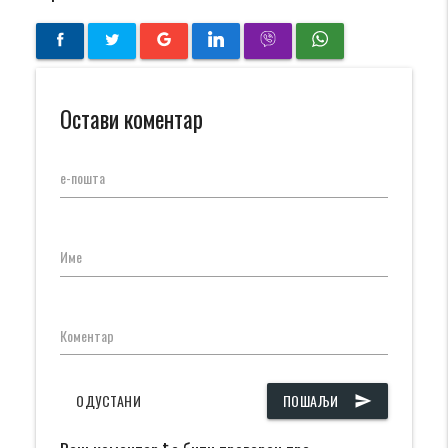
Остави коментар
е-пошта
Име
Коментар
ОДУСТАНИ
ПОШАЉИ
send