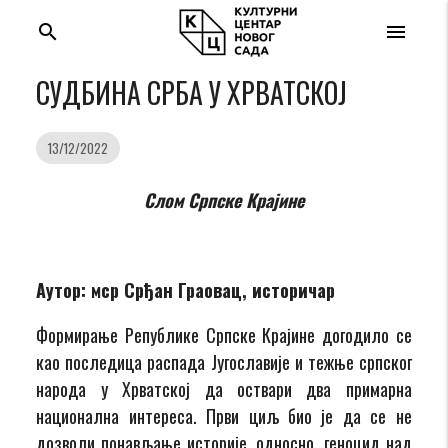
search
menu
СУДБИНА СРБА У ХРВАТСКОЈ
13/12/2022
Слом Српске Крајине
Аутор: мср Срђан Граовац, историчар
Формирање Републике Српске Крајине догодило се
као последица распада Југославије и тежње српског
народа у Хрватској да оствари два примарна
национална интереса. Први циљ био је да се не
дозволи понављање историје, односно, геноцид над