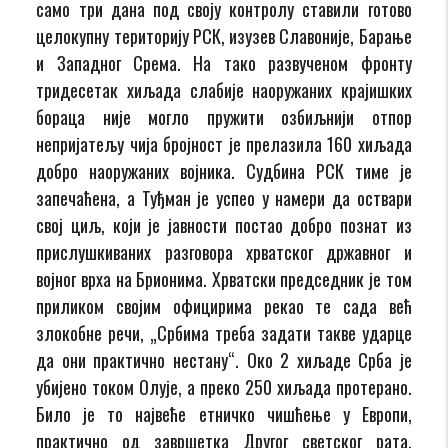
само три дана под своју контролу ставили готово
целокупну територију РСК, изузев Славоније, Барање
и Западног Срема. На тако развученом фронту
тридесетак хиљада слабије наоружаних крајишких
бораца није могло пружити озбиљнији отпор
непријатељу чија бројност је прелазила 160 хиљада
добро наоружаних војника. Судбина РСК тиме је
запечаћена, а Туђман је успео у намери да оствари
свој циљ, који је јавности постао добро познат из
прислушкиваних разговора хрватског државног и
војног врха на Брионима. Хрватски председник је том
приликом својим официрима рекао те сада већ
злокобне речи, „Србима треба задати такве ударце
да они практично нестану“. Око 2 хиљаде Срба је
убијено током Олује, а преко 250 хиљада протерано.
Било је то највеће етничко чишћење у Европи,
практично од завршетка Другог светског рата.