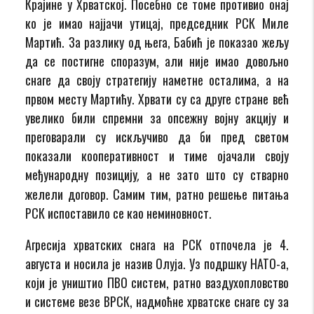
Крајине у Хрватској. Посебно се томе противио онај
ко је имао најјачи утицај, председник РСК Миле
Мартић. За разлику од њега, Бабић је показао жељу
да се постигне споразум, али није имао довољно
снаге да своју стратегију наметне осталима, а на
првом месту Мартићу. Хрвати су са друге стране већ
увелико били спремни за опсежну војну акцију и
преговарали су искључиво да би пред светом
показали кооперативност и тиме ојачали своју
међународну позицију
а не зато што су стварно
,
желели договор. Самим тим, ратно решење питања
РСК испоставило се као неминовност.
Агресија хрватских снага на РСК отпочела је 4.
августа и носила је назив Олуја. Уз подршку НАТО-а,
који је уништио ПВО систем, ратно ваздухопловство
и системе везе ВРСК, надмоћне хрватске снаге су за