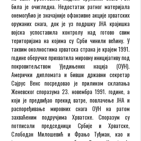
била је очигледна. Недостатак ратног материјала
онемогућио је значајније офанзивне акције хрватских
оружаних снага, док је уз подршку ЈНА крајишка
војска успоставила контролу над готово свим
територијама на којима су Срби чинили већину. У
таквим околностима хрватска страна је крајем 1991.
године оберучке прихватила мировну иницијативу под
покровитељством Уједињених нација (ОУН).
Амерички дипломата и бивши државни секретар
Сајрус Венс посредовао је приликом склапања
Женевског споразума 23. новембра 1991. године, а
који је предвиђао прекид ватре, повлачење ЈНА и
распоређивање мировних снага ОУН на ратом
захваћеним подручјима Хрватске. Споразум су
потписали председници Србије и Хрватске,
Слободан Милошевић и Фрањо Туђман, као и