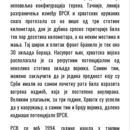
неповољна конфигурација терена. Тачније, линија
разграничења између ВРСК и хрватских оружаних
снага протезала се на више од три стотине
километара, док је дубина српске територије била
тек пар десетина километара, а на неким местима и
мања. Тај широк и плитак фронт бранило је тек око
30 хиљада бораца. Насупрот њих, хрватска војска
располагала је са регрутним потенцијалом од
неколико стотина хиљада војника. Самим тим,
можемо закључити да је једина предност коју су
Срби имали на самом почетку рата била изразита
ватрена надмоћ, која је постепено анулирана.
Великим улагањем, за три године, Хрвати су успели
да у наоружању, а самим тим и броју војника, далеко
надмаше потенцијале ВРСК.
РСК се већ 1994. године нашла у таквим