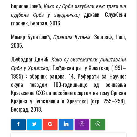
Борисав Јовић,
Како су Срби изгубили век: трагична
држави. Службени
судбина Срба у заједничкој
гласник, Београд, 2016.
Момир Булатовић,
Зоограф, Ниш,
Правила ћутања.
2005.
Љубодраг Димић,
Како су систематски уништавани
Грађански рат у Хрватској (1991–
Срби у Хрватској.
1995) : зборник радова. 14, Реферати са Научног
скупа поводом 100-годишњице од оснивања
Краљевине СХС са посебним освртом на тему Српска
Крајина у Југославији и Хрватској (стр. 255–258).
Београд, 2018.