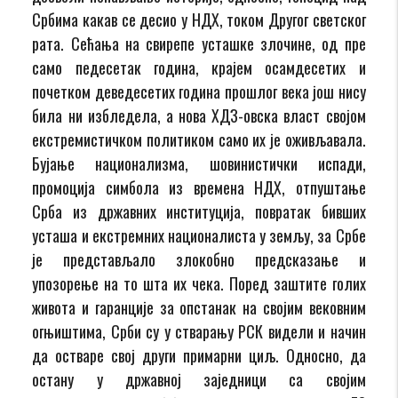
Србима какав се десио у НДХ, током Другог светског
рата. Сећања на свирепе усташке злочине, од пре
само педесетак година, крајем осамдесетих и
почетком деведесетих година прошлог века још нису
била ни избледела, а нова ХДЗ-овска власт својом
екстремистичком политиком само их је оживљавала.
Бујање национализма, шовинистички испади,
промоција симбола из времена НДХ, отпуштање
Срба из државних институција, повратак бивших
усташа и екстремних националиста у земљу, за Србе
је представљало злокобно предсказање и
упозорење на то шта их чека. Поред заштите голих
живота и гаранције за опстанак на својим вековним
огњиштима, Срби су у стварању РСК видели и начин
да остваре свој други примарни циљ. Односно, да
остану у државној заједници са својим