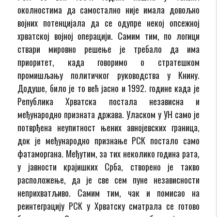
околностима да самостално није имала довољно
војних потенцијала да се одупре некој опсежној
хрватској војној операцији. Самим тим, по логици
ствари мировно решење је требало да има
приоритет, када говоримо о стратешком
промишљању политичког руководства у Книну.
Додуше, било је то већ јасно и 1992. године када је
Република Хрватска постала независна и
међународно призната држава. Уласком у УН само је
потврђена неупитност њених авнојевских граница,
док је међународно признање РСК постало само
фатаморгана. Међутим, за тих неколико година рата,
у јавности крајишких Срба, створено је такво
расположење, да је све сем пуне независности
неприхватљиво. Самим тим, чак и помисао на
реинтеграцију РСК у Хрватску сматрала се готово