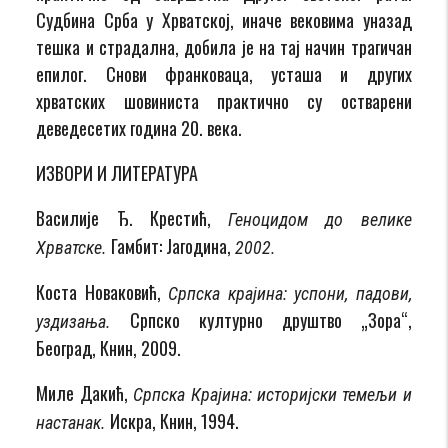
Судбина Срба у Хрватској, иначе вековима уназад
тешка и страдална, добила је на тај начин трагичан
епилог. Снови франковаца, усташа и других
хрватских шовиниста практично су остварени
деведесетих година 20. века.
ИЗВОРИ И ЛИТЕРАТУРА
Василије Ђ. Крестић,
Геноцидом до велике
Гамбит: Јагодина,
Хрватске.
2002.
Коста Новаковић,
Српска крајина: успони, падови,
Српско културно друштво „Зора“,
уздизања.
Београд, Книн, 2009.
Миле Дакић,
Српска Крајина: историјски темељи и
Искра, Книн, 1994.
настанак.