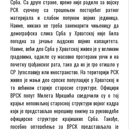
Срба. Са друге стране, време није радило за војску
РСК суочену са трошењем постојећег ратног
материјала и слабом попуном војних јединица.
Наиме, никако не треба занемарити чињеницу да
демографска слика Срба у Хрватској није била
погодна за јачање људских војних капацитета.
Наиме, већи део Срба у Хрватској живео је у великим
градовима, одакле су масовно протерани уочи и на
почетку грађанског рата, тако да их је гро отишло у
СР Југославију или иностранство. На територији РСК
живео је мањи део српске популације у Хрватској и
то већином старије старосне структуре. Официри
ВРСК попут Милета Мркшића сведочили су о тој
крајње неповољној старосној структури војног кадра
који је представљао нерешиву енигму за руководеће
официрске структуре крајишких Срба. Такође,
посебно оптерећење за ВРСК представљала је