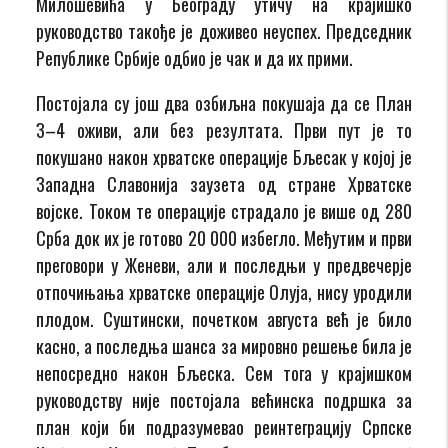
Милошевића у Београду утичу на крајишко
руководство такође је доживео неуспех. Председник
Републике Србије одбио је чак и да их прими.
Постојала су још два озбиљна покушаја да се План
З–4 оживи, али без резултата. Први пут је то
покушано након хрватске операције Бљесак у којој је
Западна Славонија заузета од стране Хрватске
војске. Током те операције страдало је више од 280
Срба док их је готово 20 000 избегло. Међутим и први
преговори у Женеви, али и последњи у предвечерје
отпочињања хрватске операције Олуја, нису уродили
плодом. Суштински, почетком августа већ је било
касно, а последња шанса за мировно решење била је
непосредно након Бљеска. Сем тога у крајишком
руководству није постојала већинска подршка за
план који би подразумевао реинтеграцију Српске