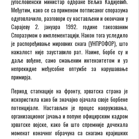
југословенски министар одбране Вељко Кадијевић.
Међутим, како се са применом потписаног споразума
одуговлачило, разговори су настављени и окончани у
Сарајеву 2. јануара 1992. године такозваним
Споразумом о имплементацији. Након тога уследило
је распоређивање мировних снага (УНПРОФОР), што
нажалост није зауставило рат. Наиме, борбе су и
даље вођене, само смањеним интензитетом и уз
непрекидне међусобне оптужбе за нарушавање
примирја.
Период стагнације на фронту, хрватска страна је
искористила како би значајно ојачала своје борбене
потенцијале. Настављен је процес наоружавања,
организационог јачања и попуне официрским кадром
хрватске војске, како би што спремније дочекала
моменат коначног обрачуна са снагама крајишких