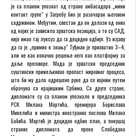
је са планом упознат од стране амбасадора „мини
контакт групе“ у Загребу био је разочаран његовом
садржином. Међутим, свестан да он долази од оних
од којих је зависила хрватска позиција, а то су САД,
није имао тај луксуз да га децидно одбије. Уз изјаву
да га је „примио к знању“ Туђман је прихватио З–4,
али не као коначно решење него као платформу за
даље преговоре. Мада је хрватски председник
суштински прижељкивао пропаст мировног процеса,
што би му дало одрешене руке да се војним путем
обрачуна са крајишким Србима. Са друге стране,
дипломате су са планом упознале и председника
РСК Милана Мартића, премијера Борислава
Микелића и министра иностраних послова Милана
Бабића. Мартић је децидно одбио план, а покушај
страних дипломата да преко Слободана