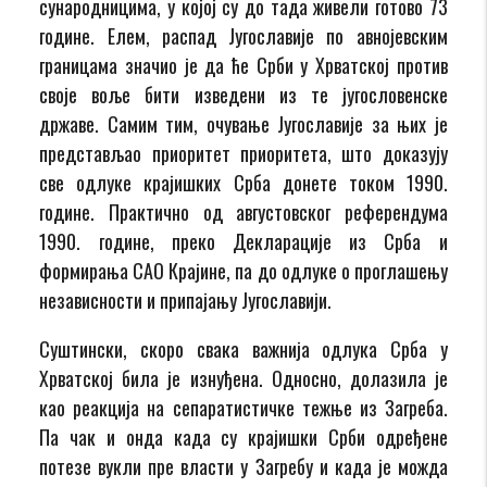
сународницима, у којој су до тада живели готово 73
године. Елем, распад Југославије по авнојевским
границама значио је да ће Срби у Хрватској против
своје воље бити изведени из те југословенске
државе. Самим тим, очување Југославије за њих је
представљао приоритет приоритета, што доказују
све одлуке крајишких Срба донете током 1990.
године. Практично од августовског референдума
1990. године, преко Декларације из Срба и
формирања САО Крајине, па до одлуке о проглашењу
независности и припајању Југославији.
Суштински, скоро свака важнија одлука Срба у
Хрватској била је изнуђена. Односно, долазила је
као реакција на сепаратистичке тежње из Загреба.
Па чак и онда када су крајишки Срби одређене
потезе вукли пре власти у Загребу и када је можда