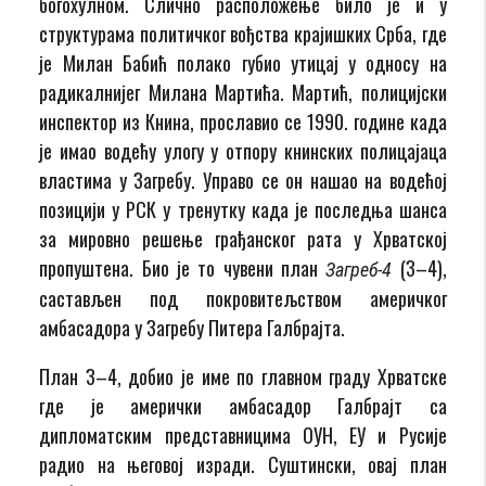
богохулном. Слично расположење било је и у
структурама политичког вођства крајишких Срба, где
је Милан Бабић полако губио утицај у односу на
радикалнијег Милана Мартића. Мартић, полицијски
инспектор из Книна, прославио се 1990. године када
је имао водећу улогу у отпору книнских полицајаца
властима у Загребу. Управо се он нашао на водећој
позицији у РСК у тренутку када је последња шанса
за мировно решење грађанског рата у Хрватској
пропуштена. Био је то чувени план
(З–4),
Загреб-4
састављен под покровитељством америчког
амбасадора у Загребу Питера Галбрајта.
План З–4, добио је име по главном граду Хрватске
где је амерички амбасадор Галбрајт са
дипломатским представницима ОУН, ЕУ и Русије
радио на његовој изради. Суштински, овај план