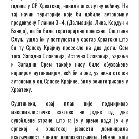
године у СР Хрватској, чинили апсолутну већину. На
тај начин територије које би добиле аутономију
предвиђену Планом 3–4, (Далмација, Лика, Кордун и
Банија), не би биле територијлно повезане. Општина
Слуњ, ушла би у потпуности у састав Хрватске што
би ту Српску Крајину пресекло на два дела. Сем
тога, Западна Славонија, Источна Славонија, Барања
и Западни Срем такође нису биле обухваћене
најширом аутономијом, већ би и оне, уз нижи степен
аутономије од Српске Крајине, биле реинтегрисане у
Хрватску.
Суштински, овај план није подмиривао
максималистичке захтеве ни једне од две
сукобљене стране, што га је у време када је и у
српској и хрватској јавности доминирала
искључивост, чинило неприхватљивим. Туђман, који