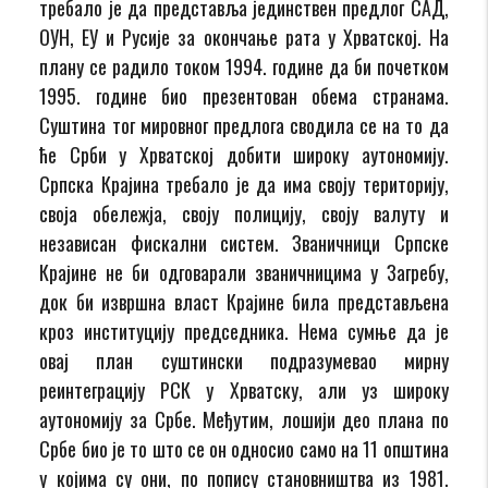
требало је да представља јединствен предлог САД,
ОУН, ЕУ и Русије за окончање рата у Хрватској. На
плану се радило током 1994. године да би почетком
1995. године био презентован обема странама.
Суштина тог мировног предлога сводила се на то да
ће Срби у Хрватској добити широку аутономију.
Српска Крајина требало је да има своју територију,
своја обележја, своју полицију, своју валуту и
независан фискални систем. Званичници Српске
Крајине не би одговарали званичницима у Загребу,
док би извршна власт Крајине била представљена
кроз институцију председника. Нема сумње да је
овај план суштински подразумевао мирну
реинтеграцију РСК у Хрватску, али уз широку
аутономију за Србе. Међутим, лошији део плана по
Србе био је то што се он односио само на 11 општина
у којима су они, по попису становништва из 1981.