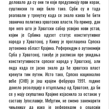
деловало да су они ти који предузимају први корак,
суштински то није било тако. Срби су и тада
реаговали у тренутку када се знало каква ће бити
званична политика хрватских власти. На пример, дан
пре него што је Хрватски сабор усвојио нови устав,
којим је Србима одузет статус конститутивног
народа у Хрватској, у Книну је проглашена Српска
аутономна област Крајина. Референдум о аутономији
Срба у Хрватској, такође је расписан пре укидања
конститутивности српског народа у Хрватској, али
онда када се јасно знало да ће хрватска власт
кренути тим путем. Исто тако, Српско национално
веће (СНВ) је још крајем фебруара 1991. године
донело резолуцију о отцепљењу од Хрватске, да би
се у мају скупштина Крајине изјаснила за останак у
саставу Југославије. Међутим, не смемо занемарити
чињеницу да иако је референдум о сецесији