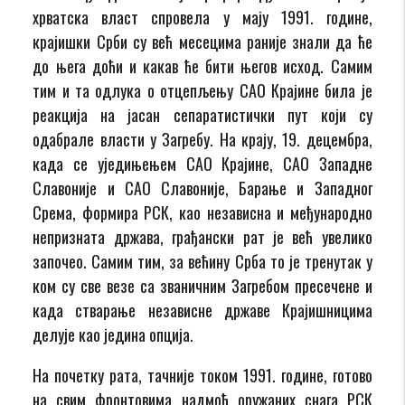
хрватска власт спровела у мају 1991. године,
крајишки Срби су већ месецима раније знали да ће
до њега доћи и какав ће бити његов исход. Самим
тим и та одлука о отцепљењу САО Крајине била је
реакција на јасан сепаратистички пут који су
одабрале власти у Загребу. На крају, 19. децембра,
када се уједињењем САО Крајине, САО Западне
Славоније и САО Славоније, Барање и Западног
Срема, формира РСК, као независна и међународно
непризната држава, грађански рат је већ увелико
започео. Самим тим, за већину Срба то је тренутак у
ком су све везе са званичним Загребом пресечене и
када стварање независне државе Крајишницима
делује као једина опција.
На почетку рата, тачније током 1991. године, готово
на свим фронтовима надмоћ оружаних снага РСК