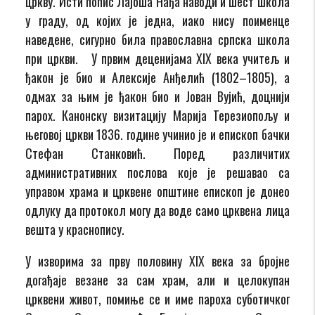
цркву. Исти попис Лајоша Нађа наводи и шест школа
у граду, од којих је једна, иако нису поименце
наведене, сигурно била православна српска школа
при цркви. У првим деценијама XIX века учитељ и
ђакон је био и Алексије Анђелић (1802–1805), а
одмах за њим је ђакон био и Јован Вујић, доцнији
парох. Канонску визитацију Марија Терезиопољу и
његовој цркви 1836. године учинио је и епископ бачки
Стефан Станковић. Поред различитих
административних послова које је решавао са
управом храма и црквене општине епископ је донео
одлуку да протокол могу да воде само црквена лица
вешта у краснопису.
У изворима за прву половину XIX века за бројне
догађаје везане за сам храм, али и целокупан
црквени живот, помиње се и име пароха суботичког