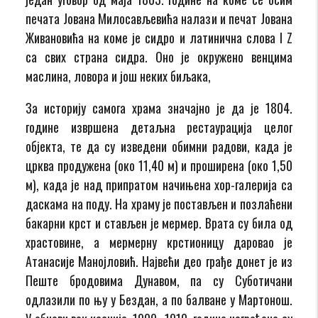
печата Јована Милосављевића налази и печат Јована
Живановића на коме је сидро и латинична слова I Z
са свих страна сидра. Оно је окружено венцима
маслина, ловора и још неких биљака,
За историју самога храма значајно је да је 1804.
године извршена детаљна рестаурација целог
објекта, те да су изведени обимни радови, када је
црква продужена (око 11,40 м) и проширена (око 1,50
м), када је над припратом начињена хор-галерија са
даскама на поду. На храму је постављен и позлаћени
бакарни крст и стављен је мермер. Врата су била од
храстовине, а мермерну крстионицу даровао је
Атанасије Манојловић. Највећи део грађе донет је из
Пеште бродовима Дунавом, па су Суботичани
одлазили по њу у Бездан, а по балване у Мартонош.