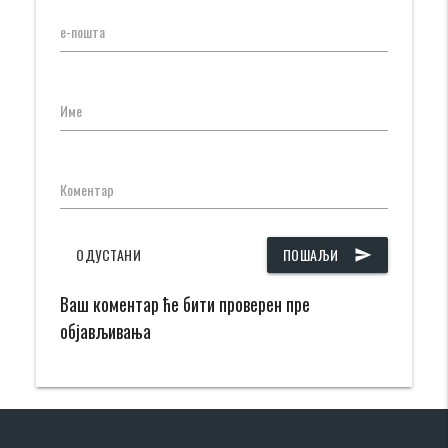
е-пошта
Име
Коментар
ОДУСТАНИ
ПОШАЉИ
send
Ваш коментар ће бити проверен пре
објављивања