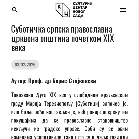
search
menu
Суботичка српска православна
црквена општина почетком XIX
века
03/02/2026
Аутор: Проф. др Борис Стојковски
Такозвани
XIX век у слободном краљевском
Дуги
граду Марија Терезиопољу (Суботици) започео је,
или боље рећи настављен је, већ раније покренутим
покушајима да се православно становништво
искључи из градске управе. Срби су се овим
намерама успротивили тако што су и даље градили