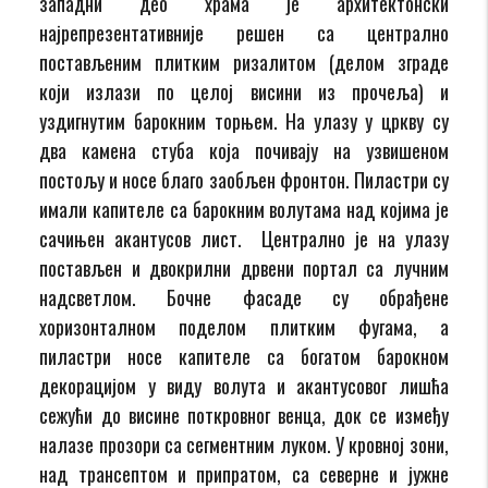
западни део храма је архитектонски
најрепрезентативније решен са централно
постављеним плитким ризалитом (делом зграде
који излази по целој висини из прочеља) и
уздигнутим барокним торњем. На улазу у цркву су
два камена стуба која почивају на узвишеном
постољу и носе благо заобљен фронтон. Пиластри су
имали капителе са барокним волутама над којима је
сачињен акантусов лист. Централно је на улазу
постављен и двокрилни дрвени портал са лучним
надсветлом. Бочне фасаде су обрађене
хоризонталном поделом плитким фугама, а
пиластри носе капителе са богатом барокном
декорацијом у виду волута и акантусовог лишћа
сежући до висине поткровног венца, док се између
налазе прозори са сегментним луком. У кровној зони,
над трансептом и припратом, са северне и јужне