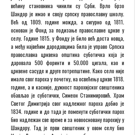
већину становника чинили су Срби. Врло брзо
Шандор је имао и своју српску православну школу.
Већ од 1809. године можда, а сигурно од 1811.
основан је Фонд за подизање православне цркве у
селу. Године 1815. у Фонду је било већ доста новца,
а међу највећим дародавцима била је управо Српска
православна црквена општина суботичка која је
даровала 500 форинти и 50.000 цигала, као и
црквене сасуде и друге потрепштине. Како село није
имало свог пароха у почетку, на освећењу цркве 1818.
године, а и касније, дужност парохијског свештеника
обављао је суботички, Симеон Станимировић. Храм
Светог Димитрија свог надлежног пароха добио је
1834. године и до тада је поменути суботички парох
био надлежан све време и за новоосновану парохију у
Шандору. Тад је први свештеник у овом селу био