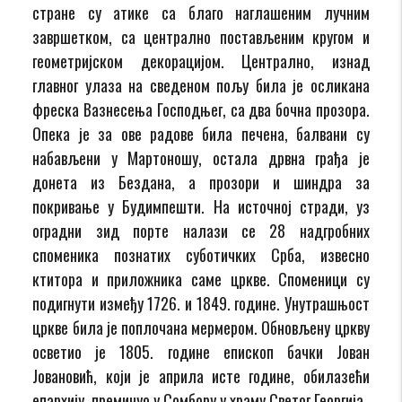
стране су атике са благо наглашеним лучним
завршетком, са централно постављеним кругом и
геометријском декорацијом. Централно, изнад
главног улаза на сведеном пољу била је осликана
фреска Вазнесења Господњег, са два бочна прозора.
Опека је за ове радове била печена, балвани су
набављени у Мартоношу, остала дрвна грађа је
донета из Бездана, а прозори и шиндра за
покривање у Будимпешти. На источној стради, уз
оградни зид порте налази се 28 надгробних
споменика познатих суботичких Срба, извесно
ктитора и приложника саме цркве. Споменици су
подигнути између 1726. и 1849. године. Унутрашњост
цркве била је поплочана мермером. Обновљену цркву
осветио је 1805. године епископ бачки Јован
Јовановић, који је априла исте године, обилазећи
епархију, преминуо у Сомбору у храму Светог Георгија.