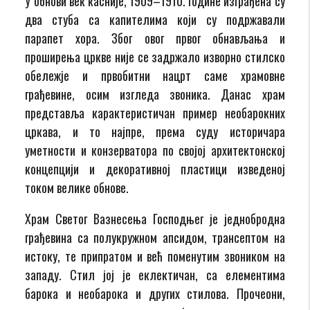
У обнови век касније, 1909–1910. године изграђена су
два стуба са капителима који су подржавали
парапет хора. Због овог првог обнављања и
проширења цркве није се задржало изворно стилско
обележје и првобитни нацрт саме храмовне
грађевине, осим изгледа звоника. Данас храм
представља карактеристичан пример необарокних
цркава, и то најпре, према суду историчара
уметности и конзерватора по својој архитектонској
концепцији и декоративној пластици изведеној
током велике обнове.
Храм Светог Вазнесења Господњег је једнобродна
грађевина са полукружном апсидом, трансептом на
истоку, те припратом и већ поменутим звоником на
западу. Стил јој је еклектичан, са елементима
барока и необарока и других стилова. Прочеони,