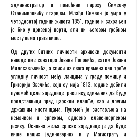
администратор и помоћник пароху Симеону
Станимировићу старијем. Млађи Симеон је умро у
четрдесетој години живота 1851. године и сахрањен
је био у црквеној порти, али ни његовом гробном
месту нема трага више.
Од других битних личности архивски документи
наводе име сенатора Јована Поповића, затим Јована
Милосављевића, а списи из овога времена као трећу
угледну личност међу лаицима у граду помињу и
Григорија Звечића, који су маја 1813. године добили
пуномоћ целе заједнице грчко неуједињених да буду
представници пред царском влашћу, као и другим
државним инстанцама. Пуномоћ је састављена на
немачком и српском, односно славеносрпском
језику. Основна жеља српске заједнице је да буде
више наших јединоверних и у Магистрату и