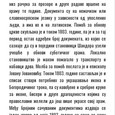
низ рачуна за прозоре и друге радове вршене на
храму те године. Документа су на немачком или
славеносрпском језику у зависности од упослених
људи, а има их и на латинском. Помоћ за обнову
цркве скупљана је и током 1803. године, па је и за тај
период остао одређен број докумената, из којих се
сазнаје да су и поједини становници Шандора узели
учешће у обнови суботичког храма. Локално
становништво је махом помагало у транспорту и
набавци дрва. Молба за помоћ послата је и епископу
Јовану Јовановићу. Током 1803. године састављан је и
списак ствари потребних за украшавање икона и
Богородичиног трона, па су навођене и сребрне круне
за иконе, бисери и друге драгоцености којима су
православни желели да још више украсе свој храм.
Међу бројним сачуваним документима издваја се
један уговор од маја 1803. године на коме се осим