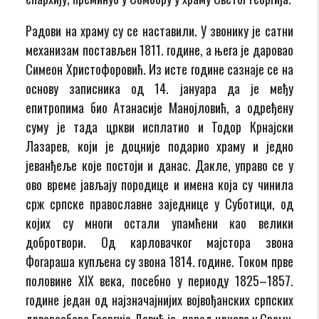
Радови на храму су се наставили. У звонику је сатни
механизам постављен 1811. године, а њега је даровао
Симеон Христофоровић. Из исте године сазнаје се на
основу записника од 14. јануара да је међу
епитропима био Атанасије Манојловић, а одређену
суму је тада цркви исплатио и Тодор Крнајски
Лазарев, који је доцније подарио храму и једно
јеванђеље које постоји и данас. Дакле, управо се у
ово време јављају породице и имена која су чинила
срж српске православне заједнице у Суботици, од
којих су многи остали упамћени као велики
добротвори. Од карловачког мајстора звона
Фогараша купљена су звона 1814. године. Током прве
половине XIX века, посебно у периоду 1825–1857.
године један од најзначајнијих војвођанских српских
дрворезбара Георгије Девић је, поред цркава у Срему,