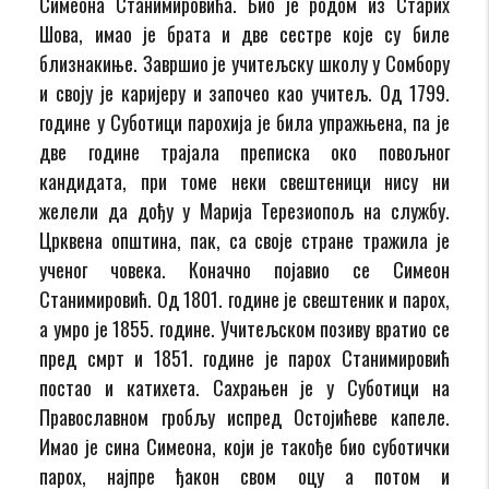
Симеона Станимировића. Био је родом из Старих
Шова, имао је брата и две сестре које су биле
близнакиње. Завршио је учитељску школу у Сомбору
и своју је каријеру и започео као учитељ. Од 1799.
године у Суботици парохија је била упражњена, па је
две године трајала преписка око повољног
кандидата, при томе неки свештеници нису ни
желели да дођу у Марија Терезиопољ на службу.
Црквена општина, пак, са своје стране тражила је
ученог човека. Коначно појавио се Симеон
Станимировић. Од 1801. године је свештеник и парох,
а умро је 1855. године. Учитељском позиву вратио се
пред смрт и 1851. године је парох Станимировић
постао и катихета. Сахрањен је у Суботици на
Православном гробљу испред Остојићеве капеле.
Имао је сина Симеона, који је такође био суботички
парох, најпре ђакон свом оцу а потом и