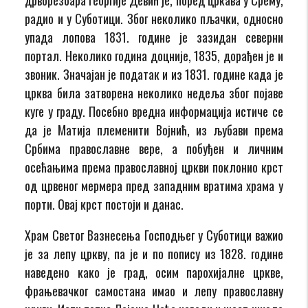
радио и у Суботици. Због неколико пљачки, односно
упада лопова 1831. године је зазидан северни
портал. Неколико година доцније, 1835, дорађен је и
звоник. Значајан је податак и из 1831. године када је
црква била затворена неколико недеља због појаве
куге у граду. Посебно вредна информација истиче се
да је Матија племенити Војнић, из љубави према
Србима православне вере, а побуђен и личним
осећањима према православној цркви поклонио крст
од црвеног мермера пред западним вратима храма у
порти. Овај крст постоји и данас.
Храм Светог Вазнесења Господњег у Суботици важио
је за лепу цркву, па је и по попису из 1828. године
наведено како је град, осим парохијалне цркве,
фрањевачког самостана имао и лепу православну