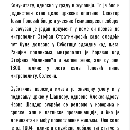
Комунитату, односно у граду и жупанији. То је био и
јединствен став целе црквене општине. Сенатор
Јован Поповић био је и учесник Темишварског сабора,
а сачуван је један документ у коме он позива да
митрополит Стефан Стратимировић када следећи
пут буде долазио у Суботицу одседне код њега.
Ранијим приликама, митрополит је боравио код
Стефана Милиновића и његове жене, али су они,
1808. године у лето када Поповић пише
митрополиту, болесни.
Суботичка парохија имала је значајну улогу и у
подизању цркве у Шандору, односно Александрову.
Назив Шандор сусреће се редовно у изворима и
српске, али и латинске провенијенције, и био је
доминантан и међу православним живљем. Ово село
је од 1804. године и службено добило тај статус, а