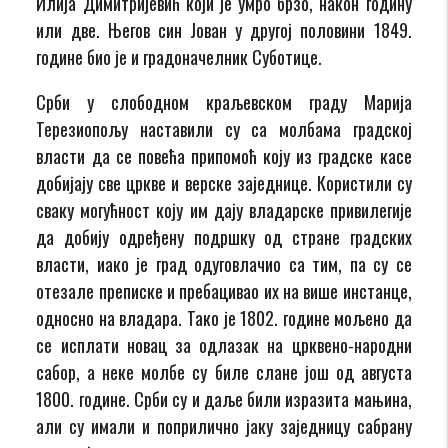
Илија Димитријевић који је умро брзо, након годину
или две. Његов син Јован у другој половини 1849.
године био је и градоначелник Суботице.
Срби у слободном краљевском граду Марија
Терезиопољу наставили су са молбама градској
власти да се повећа припомоћ коју из градске касе
добијају све цркве и верске заједнице. Користили су
сваку могућност коју им дају владарске привилегије
да добију одређену подршку од стране градских
власти, иако је град одуговлачио са тим, па су се
отезале преписке и пребацивао их на више инстанце,
односно на владара. Тако је 1802. године мољено да
се исплати новац за одлазак на црквено-народни
сабор, а неке молбе су биле слане још од августа
1800. године. Срби су и даље били изразита мањина,
али су имали и поприлично јаку заједницу сабрану