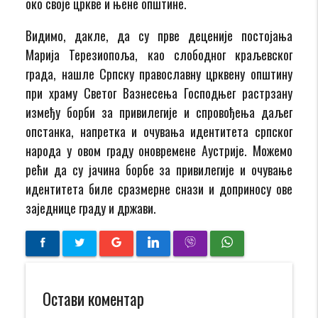
око своје цркве и њене општине.
Видимо, дакле, да су прве деценије постојања
Марија Терезиопоља, као слободног краљевског
града, нашле Српску православну црквену општину
при храму Светог Вазнесења Господњег растрзану
између борби за привилегије и спровођења даљег
опстанка, напретка и очувања идентитета српског
народа у овом граду оновремене Аустрије. Можемо
рећи да су јачина борбе за привилегије и очување
идентитета биле сразмерне снази и доприносу ове
заједнице граду и држави.
Остави коментар