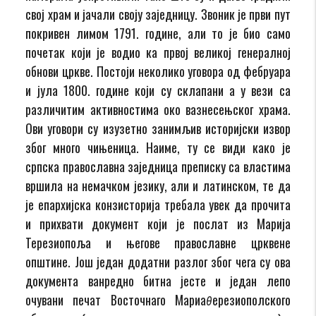
свој храм и јачали своју заједницу. Звоник је први пут
покривен лимом 1791. године, али то је био само
почетак који је водио ка првој великој генералној
обнови цркве. Постоји неколико уговора од фебруара
и јула 1800. године који су склапани а у вези са
различитим активностима око вазнесењског храма.
Ови уговори су изузетно занимљив историјски извор
због много чињеница. Наиме, ту се види како је
српска православна заједница преписку са властима
вршила на немачком језику, али и латинском, те да
је епархијска конзисторија требала увек да прочита
и прихвати документ који је послат из Марија
Терезиопоља и његове православне црквене
општине. Још један додатни разлог због чега су ова
документа ванредно битна јесте и један лепо
очувани печат Восточнаго Мариаθерезиополского