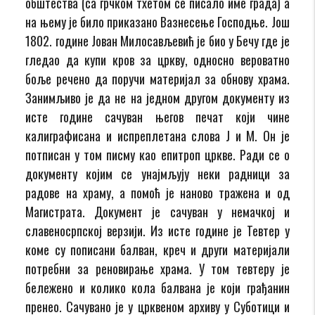
обштества (са грчком тхетом се писало име града) а
на њему је било приказано Вазнесење Господње. Још
1802. године Јован Милосављевић је био у Бечу где је
гледао да купи кров за цркву, односно вероватно
боље речено да поручи материјал за обнову храма.
Занимљиво је да не на једном другом документу из
исте године сачуван његов печат који чине
калиграфисана и испреплетана слова Ј и М. Он је
потписан у том писму као епитроп цркве. Ради се о
документу којим се унајмљују неки радници за
радове на храму, а помоћ је наново тражена и од
Магистрата. Документ је сачуван у немачкој и
славеносрпској верзији. Из исте године је Тевтер у
коме су пописани балван, креч и други материјали
потребни за реновирање храма. У том тевтеру је
бележено и колико кола балвана је који грађанин
пренео. Сачувано је у црквеном архиву у Суботици и