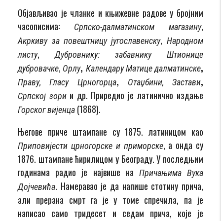
Објављивао је чланке и књижевне радове у бројним
часописима:
,
Српско-далматинском магазину
,
Акркиву за повештницу југославенску
Народном
,
листу
Дубровнику
:
забавнику Штионице
,
,
,
дубровачке
Орлу
Календару Матице далматинске
,
,
Праву
,
Гласу Црногорца
Отаџбини
,
Застави
и др. Приредио је латинично издање
Српској зори
(1868).
Горског вијенца
Његове приче штампане су 1875. латиницом као
, а онда су
Приповијести црногорске и приморске
1876. штампане ћирилицом у Београду. У последњим
годинама радио је највише на
Причањима Вука
. Намеравао је да напише стотину прича,
Дојчевића
али прерана смрт га је у томе спречила, па је
написао само тридесет и седам прича, које је