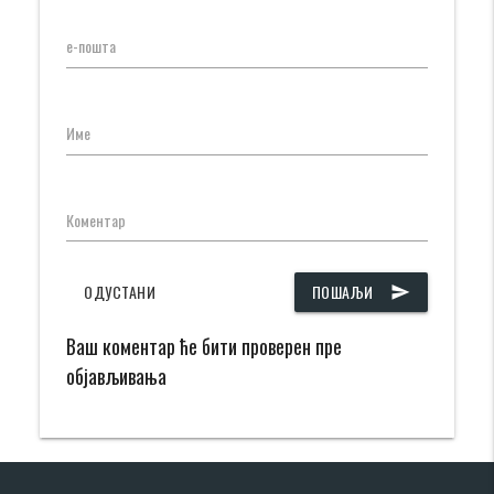
е-пошта
Име
Коментар
ОДУСТАНИ
ПОШАЉИ
send
Ваш коментар ће бити проверен пре
објављивања