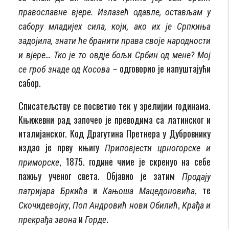
православне вјере. Излазећ одавле, остављам у
сабору младијех сила, који, ако их је Српкиња
задојила, знати ће бранити права своје народности
и вјере… Тко је то овдје бољи Србин од мене? Мој
одговорио је напуштајући
се гроб знаде од Косова –
сабор.
Списатељству се посветио тек у зрелијим годинама.
Књижевни рад започео је преводима са латинског и
италијанског. Код Драгутина Претнера у Дубровнику
издао је прву књигу
Приповјести црногорске и
, 1875. године чиме је скренуо на себе
приморске
пажњу ученог света. Објавио је затим
Продају
и
, те
патријара Бркића
Кањоша Мацедоновића
,
,
Скочидевојку
Поп Андровић нови Обилић
Крађа и
и
.
прекрађа звона
Горде