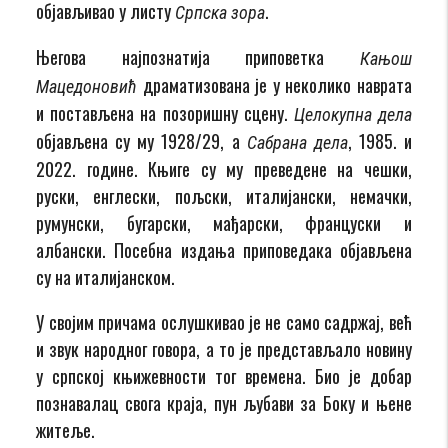
објављивао у листу
.
Српска зора
Његова најпознатија приповетка
Кањош
драматизована је у неколико наврата
Мацедоновић
и постављена на позоришну сцену.
Целокупна дела
објављена су му 1928/29, а
, 1985. и
Сабрана дела
2022. године. Књиге су му преведене на чешки,
руски, енглески, пољски, италијански, немачки,
румунски, бугарски, мађарски, француски и
албански. Посебна издања приповедака објављена
су на италијанском.
У својим причама ослушкивао је не само садржај, већ
и звук народног говора, а то је представљало новину
у српској књижевности тог времена. Био је добар
познавалац свога краја, пун љубави за Боку и њене
житеље.