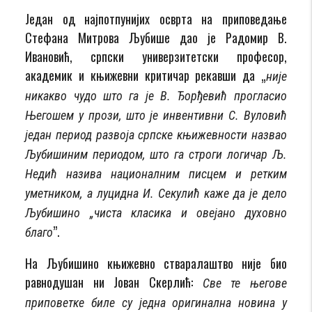
Један од најпотпунијих осврта на приповедање
Стефана Митрова Љубише дао је Радомир В.
Ивановић, српски универзитетски професор,
академик и књижевни критичар рекавши да „
није
никакво чудо што га је В. Ђорђевић прогласио
Његошем у прози, што је инвентивни С. Вуловић
један период развоја српске књижевности назвао
Љубишиним периодом, што га строги логичар Љ.
Недић назива националним писцем и ретким
уметником, а луцидна И. Секулић каже да је дело
Љубишино „чиста класика и овејано духовно
”.
благо
На Љубишино књижевно стваралаштво није био
равнодушан ни Јован Скерлић:
Све те његове
приповетке биле су једна оригинална новина у