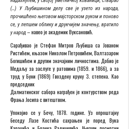
надахнућем, у својој уметничкој кованици, стварао
(…) У Љубишином делу све је узето из народа,
прочишћено његовом мајсторском руком и поново
се, у лепшем облику и друкчијем значењу, вратило
– навео је академик Вуксановић.
у народ
Сарађивао је Стефан Митров Љубиша са Јованом
Ристићем, књазом Николом Петровићем, Валтазaром
Богишићем и другим значајним личностима. Добио је
Медаљу за заслуге у ратовима (1859. и 1866), а за
труд у Буни (1869) Гвоздену круну 3. степена. Као
председник
Далматинског сабора награђен је контурством реда
Фрања Јосипа с витештвом.
Упокојио се у Бечу, 1878. године. Уз опроштајну
беседу Лазе Костића сахрањен је поред Вука
Караџића и Бранка Радичевића. Његови посмртни