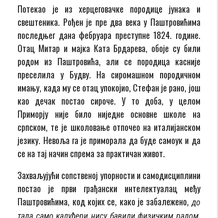
Потекао је из херцеговачке породице јунака и
свештеника. Рођен је пре два века у Паштровићима
последњег дана фебруара преступне 1824. године.
Отац Митар и мајка Ката Брдарева, обоје су били
родом из Паштровића, али се породица касније
преселила у Будву. На сиромашном породичном
имању, када му се отац упокојио, Стефан је рано, још
као дечак постао сироче. У то доба, у целом
Приморју није било ниједне основне школе на
српском, те је школовање отпочео на италијанском
језику. Невоља га је приморала да буде самоук и да
се на тај начин спрема за практичан живот.
Захваљујући сопственој упорности и самодисциплини
постао је први грађански интелектуалац међу
Паштровићима, код којих се, како је забалежено,
до
.
тада само калуђери нису бавили физичким радом