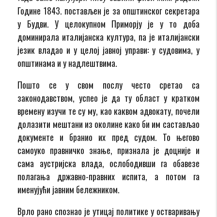
Године 1843. постављен је за општинског секретара
у Будви. У целокупном Приморју је у то доба
доминирала италијанска култура, па је италијански
језик владао и у целој јавној управи: у судовима, у
општинама и у надлештвима.
Пошто се у свом послу често сретао са
законодавством, успео је да ту област у кратком
времену изучи те су му, као каквом адвокату, почели
долазити мештани из околине како би им састављао
документе и бранио их пред судом. То његово
самоуко правничко знање, признала је доцније и
сама аустријска влада, ослободивши га обавезе
полагања државно-правних испита, а потом га
именујући јавним бележником.
Врло рано спознао је утицај политике у остваривању