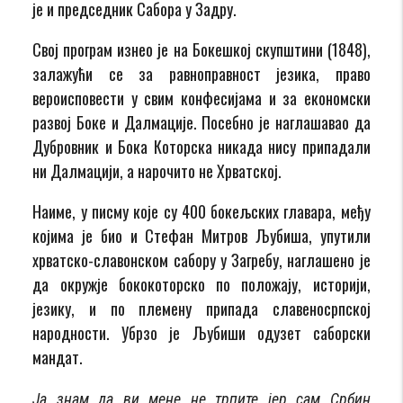
је и председник Сабора у Задру.
Свој програм изнео је на Бокешкој скупштини (1848),
залажући се за равноправност језика, право
вероисповести у свим конфесијама и за економски
развој Боке и Далмације. Посебно је наглашавао да
Дубровник и Бока Которска никада нису припадали
ни Далмацији, а нарочито не Хрватској.
Наиме, у писму које су 400 бокељских главара, међу
којима је био и Стефан Митров Љубиша, упутили
хрватско-славонском сабору у Загребу, наглашено је
да окружје бококоторско по положају, историји,
језику, и по племену припада славеносрпској
народности. Убрзо је Љубиши одузет саборски
мандат.
Ја знам да ви мене не трпите јер сам Србин