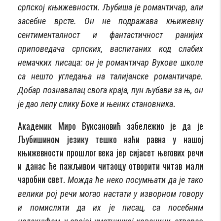
српској књижевности. Љубиша је романтичар, али
засебне врсте. Он не подражава књижевну
сентименталност и фантастичност ранијих
приповедача српских, васпитаних код слабих
немачких писаца: он је романтичар Вукове школе
са нешто угледања на талијанске романтичаре.
Добар познавалац свога краја, пун љубави за њ, он
.
је дао лепу слику Боке и њених становника
Академик Миро Вуксановић забележио је да је
Љубишином језику тешко наћи равна у нашој
књижевности прошлог века јер сијасет његових речи
и данас ће пажљивом читаоцу отворити читав мали
чаробни свет.
Можда ће неко посумњати да је тако
велики рој речи могао настати у изворном говору
и помислити да их је писац, са посебним