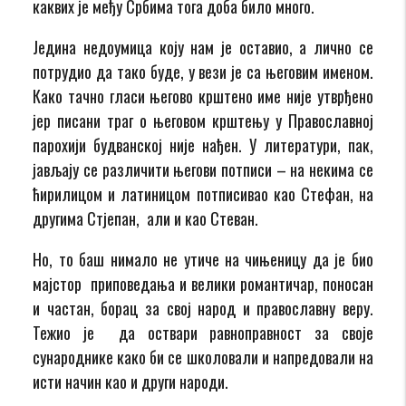
каквих је међу Србима тога доба било много.
Једина недоумица коју нам је оставио, а лично се
потрудио да тако буде, у вези је са његовим именом.
Како тачно гласи његово крштено име није утврђено
јер писани траг о његовом крштењу у Православној
парохији будванској није нађен. У литератури, пак,
јављају се различити његови потписи – на некима се
ћирилицом и латиницом потписивао као Стефан, на
другима Стјепан, али и као Стеван.
Но, то баш нимало не утиче на чињеницу да је био
мајстор приповедања и велики романтичар, поносан
и частан, борац за свој народ и православну веру.
Тежио је да оствари равноправност за своје
сународнике како би се школовали и напредовали на
исти начин као и други народи.