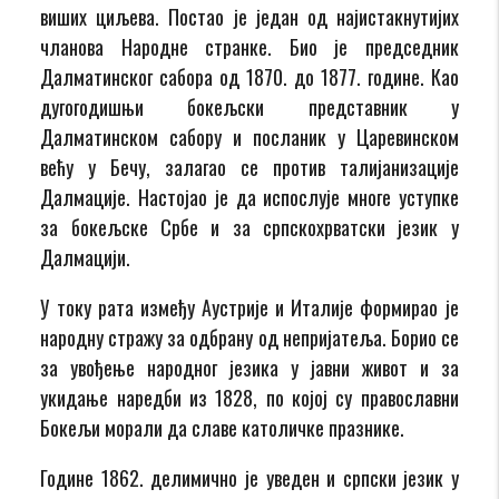
виших циљева. Постао је један од најистакнутијих
чланова Народне странке. Био је председник
Далматинског сабора од 1870. до 1877. године. Као
дугогодишњи бокељски представник у
Далматинском сабору и посланик у Царевинском
већу у Бечу, залагао се против талијанизације
Далмације. Настојао је да испослује многе уступке
за бокељске Србе и за српскохрватски језик у
Далмацији.
У току рата између Аустрије и Италије формирао је
народну стражу за одбрану од непријатеља. Борио се
за увођење народног језика у јавни живот и за
укидање наредби из 1828, по којој су православни
Бокељи морали да славе католичке празнике.
Године 1862. делимично је уведен и српски језик у