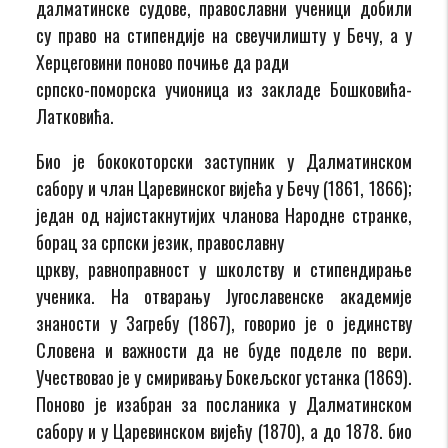
далматинске судове, православни ученици добили
су право на стипендије на свеучилишту у Бечу, а у
Херцеговини поново почиње да ради
српско-поморска учионица из закладе Бошковића-
Латковића.
Био је бококоторски заступник у Далматинском
сабору и члан Царевинског вијећа у Бечу (1861, 1866);
један од најистакнутијих чланова Народне странке,
борац за српски језик, православну
цркву, равноправност у школству и стипендирање
ученика. На отварању Југославенске академије
знаности у Загребу (1867), говорио је о јединству
Словена и важности да не буде поделе по вери.
Учествовао је у смиривању Бокељског устанка (1869).
Поново је изабран за посланика у Далматинском
сабору и у Царевинском вијећу (1870), а до 1878. био