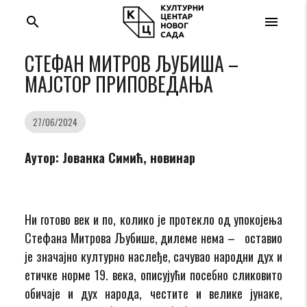
search
menu
СТЕФАН МИТРОВ ЉУБИША –
МАЈСТОР ПРИПОВЕДАЊА
27/06/2024
Аутор: Јованка Симић, новинар
Ни готово век и по, колико је протекло од упокојења
Стефана Митрова Љубише, дилеме нема – оставио
је значајно културно наслеђе, сачувао народни дух и
етичке норме 19. века, описујући посебно сликовито
обичаје и дух народа, честите и велике јунаке,