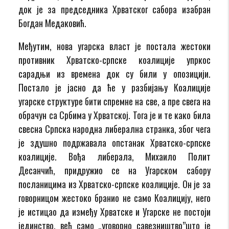
док је за председника Хрватског сабора изабран
Богдан Медаковић.
Међутим, нова угарска власт је постала жестоки
противник Хрватско-српске коалиције упркос
сарадњи из времена док су били у опозицији.
Постало је јасно да ће у разбијању Коалиције
угарске структуре бити спремне на све, а пре свега на
обрачун са Србима у Хрватској. Тога је и те како била
свесна Српска народна либерална странка, због чега
је здушно подржавала опстанак Хрватско-српске
коалиције. Вођа либерала, Михаило Полит
Десанчић, придружио се на Угарском сабору
посланицима из Хрватско-српске коалиције. Он је за
говорницом жестоко бранио не само Коалицију, него
је истицао да између Хрватске и Угарске не постоји
јединство, већ само „уговорно савезништво”што је