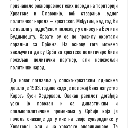
признавале равноправност свих народа на територији
Хрватске и Славоније, већ стварање једног
политичког народа – хрватског. Међутим, кад год би
се нашли у подређеном положају у односу на Беч или
Будимпешту, Хрвати су се по правилу окретали
сарадњи са Србима. На основу тога можемо
закључити да су Срби за хрватске политичаре били
пожељан политички партнер, али непожељан
политички народ.
До новог поглавља у српско-хрватским односима
дошло је 1903. године када је положај бана напустио
Карољ Куен Хедервари. Овакав расплет догађаја
уско је повезан и са династичким и
спољнополитичким променама у Србији која је
почела снажније да утиче на своје сународнике у
Хрватској, али и на хрватске опозиционаре. Те