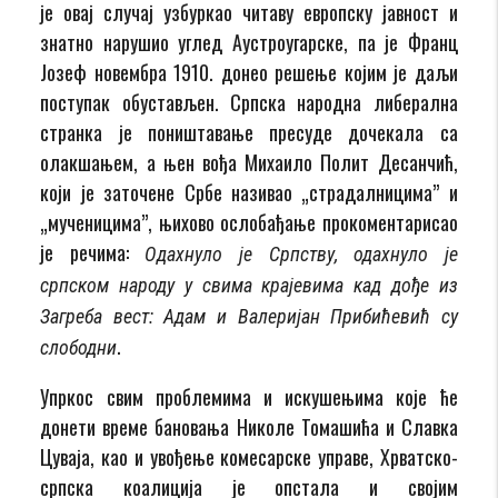
је овај случај узбуркао читаву европску јавност и
знатно нарушио углед Аустроугарске, па је Франц
Јозеф новембра 1910. донео решење којим је даљи
поступак обустављен. Српска народна либерална
странка је поништавање пресуде дочекала са
олакшањем, а њен вођа Михаило Полит Десанчић,
који је заточене Србе називао „страдалницима” и
„мученицима”, њихово ослобађање прокоментарисао
је речима:
Одахнуло је Српству, одахнуло је
српском народу у свима крајевима кад дође из
Загреба вест: Адам и Валеријан Прибићевић су
.
слободни
Упркос свим проблемима и искушењима које ће
донети време бановања Николе Томашића и Славка
Цуваја, као и увођење комесарске управе, Хрватско-
српска коалиција је опстала и својим