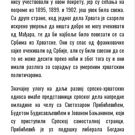
нису учествовали у овом покрету, jeр су сећања на
погроме из 1895, 1899. и 1902. још увек била свежа.
Са друге стране, код једног дела Хрвата је сазрело
искрено уверење да ништа добро не могу очекивати
од Мађара, те да би најбоље било повезати се са
Србима из Хрватске. Они су спас од франковачке
хајке очекивали од Србије, али су били свесни да се
то не може десити преко ноћи и због тога су и они
имали разлога за сарадњу са умереним хрватским
политичарима.
Значајну улогу на даљи развој српско-хрватских
односа имаће представници српског дела напредне
омладине на челу са Светозаром Прибићевићем,
Будетом Будисављевићем и Јованом Бањанином, који
су приступили Српској самосталној странци.
Прибићевић је уз подршку либерала Богдана