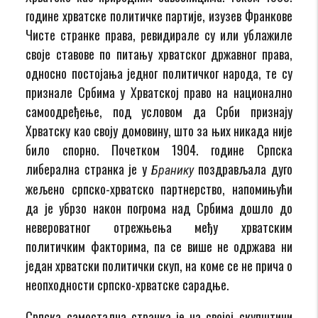
године хрватске политичке партије, изузев Франкове
Чисте странке права, ревидирале су или ублажиле
своје ставове по питању хрватског државног права,
односно постојања једног политичког народа, те су
признале Србима у Хрватској право на национално
самоодређење, под условом да Срби признају
Хрватску као своју домовину, што за њих никада није
било спорно. Почетком 1904. године Српска
либерална странка је у
поздрављала дуго
Бранику
жељено српско-хрватско партнерство, напомињући
да је убрзо након погрома над Србима дошло до
невероватног отрежњења међу хрватским
политичким факторима, па се више не одржава ни
један хрватски политички скуп, на коме се не прича о
неопходности српско-хрватске сарадње.
Српска самостална странка је на својој скупштини