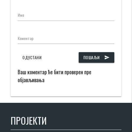
Име
Коментар
ОДУСТАНИ
ПОШАЉИ
send
Ваш коментар ће бити проверен пре
објављивања
ПРОЈЕКТИ