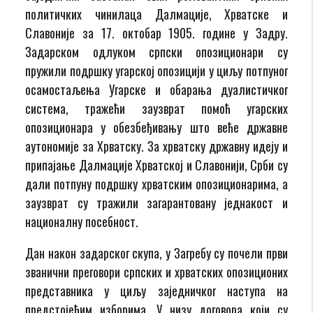
политичких чинилаца Далмације, Хрватске и
Славоније за 17. октобар 1905. године у Задру.
Задарском одлуком српски опозиционари су
пружили подршку угарској опозицији у циљу потпуног
осамостаљења Угарске и обарања дуалистичког
система, тражећи заузврат помоћ угарских
опозиционара у обезбеђивању што веће државне
аутономије за Хрватску. За хрватску државну идеју и
припајање Далмације Хрватској и Славонији, Срби су
дали потпуну подршку хрватским опозиционарима, а
заузврат су тражили загарантовану једнакост и
националну посебност.
Дан након задарског скупа, у Загребу су почели први
званични преговори српских и хрватских опозиционих
представника у циљу заједничког наступа на
предстојећим изборима. У низу договора који су