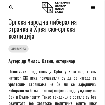
search
menu
Српска народна либерална
странка и Хрватско-српска
коалиција
31/07/2023
Аутор: др Милош Савин, историчар
Политички представници Срба у Хрватској током
читавог XIX века покушавали су да се нагоде са
хрватским странкама не би ли се заједнички
изборили за бољи положај својих народа у односу на
Беч и Будимпешту. Такве тенденције остале су без
резултата јер хрватске политичке елите нису