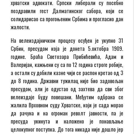
хрватски адвокати. Српски либерали су посебно
поздравили гест Далматинског сабора, који се
солидарисао са прогоњеним Србима и прогласио дан
жалости.
На велеиздајничком процесу осуђен је укупно 31
Србин, пресудом која је донета 5.октобра 1909.
године. Браћа Светозара Прибићевића, Адам и
Валеријан, кажњени су са по 12 година строге робије,
а остали су добили казне чији се распон кретао од 3
до 8 година. Државни тужилац није био задовољан
пресудом, али је одустао од захтева да сви због
велеиздаје буду повешани. Међутим одбрана се
жалила Врховном суду Хрватске, који је сада морао
да рачуна и на огроман револт јавности, па је
пресуда укинута и наложено је понављање
целокупног поступка. До тога никада није дошло јер