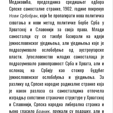
Медаковића, председника средишњег одбора
Српске самосталне странке, 1902. године покренуо
, који ће пропагирати нова политичка
Нови Србобран
схватања и нови метод политичке борбе Срба у
Хрватској и Славонији за своја права. Млади
самосталци су се такође базирали на идеји
јужнословенског уједињења, али уједињења које је
подразумевало ослобођење од аустроугарске
власти. Југословенство младих самосталаца је
подразумевало равноправност Срба и Хрвата, али и
ослонац на Србију као стожер будућег
јужнословенског ослобођења и уједињења. За
разлику од Српске народне радикалне странке која
је након разлаза са самосталцима отпочела
изградњу сопствене страначке структуре у Хрватској
и Славонији, Српска народна либерална странка и
њено гласило
, пружали су подршку, али и
Браник