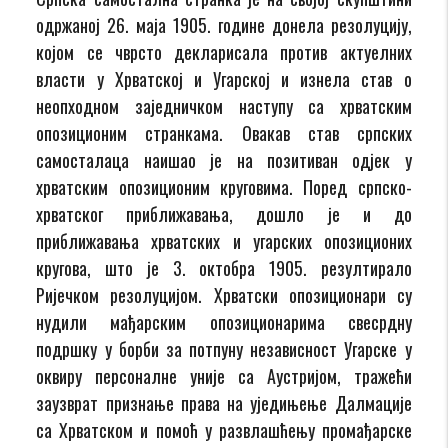
одржаној 26. маја 1905. године донела резолуцију,
којом се чврсто декларисала против актуелних
власти у Хрватској и Угарској и изнела став о
неопходном заједничком наступу са хрватским
опозиционим странкама. Овакав став српских
самосталаца наишао је на позитиван одјек у
хрватским опозиционим круговима. Поред српско-
хрватског приближавања, дошло је и до
приближавања хрватских и угарских опозиционих
кругова, што је 3. октобра 1905. резултирало
Ријечком резолуцијом. Хрватски опозиционари су
нудили мађарским опозиционарима свесрдну
подршку у борби за потпуну независност Угарске у
оквиру персоналне уније са Аустријом, тражећи
заузврат признање права на уједињење Далмације
са Хрватском и помоћ у развлашћењу промађарске