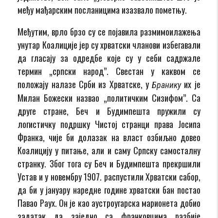
међу мађарским посланицима изазвало пометњу.
Међутим, врло брзо су се појавила размимоилажења
унутар Коалиције јер су хрватски чланови избегавали
да гласају за одредбе које су у себи садржале
термин „српски народ”. Свестан у каквом се
положају налазе Срби из Хрватске, у
их је
Бранику
Милан Божески назвао „политичким Сизифом”. Са
друге стране, Беч и Будимпешта пружили су
логистичку подршку Чистој странци права Јосипа
Франка, чије би долазак на власт озбиљно довео
Коалицију у питање, али и саму Српску самосталну
странку. Због тога су Беч и Будимпешта прекршили
Устав и у новембру 1907. распустили Хрватски сабор,
да би у јануару наредне године хрватски бан постао
Павао Раух. Он је као аустроугарска марионета добио
задатак да заједно са франковцима разбије