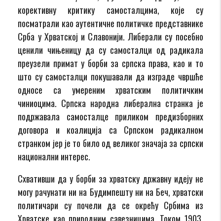
корективну критику самосталцима, које су
посматрали као аутентичне политичке представнике
Срба у Хрватској и Славонији. Либерали су посебно
ценили чињеницу да су самосталци од радикала
преузели примат у борби за српска права, као и то
што су самосталци покушавали да изграде чвршће
односе са умереним хрватским политичким
чиниоцима. Српска народна либерална странка је
подржавала самосталце приликом предизборних
договора и коалиција са Српском радикалном
странком јер је то било од великог значаја за српски
национални интерес.
Схвативши да у борби за хрватску државну идеју не
могу рачунати ни на Будимпешту ни на Беч, хрватски
политичари су почели да се окрећу Србима из
Хрватске као природним савезницима. Током 1903.