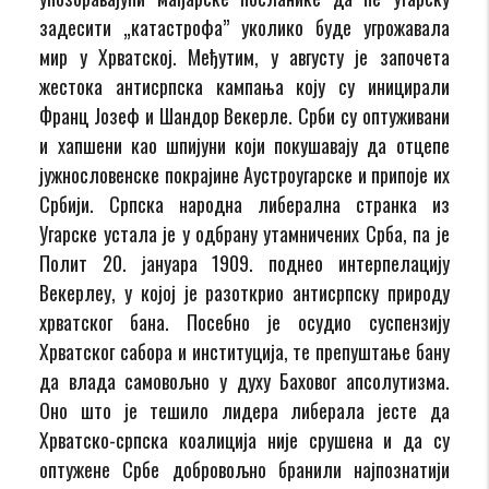
задесити „катастрофа” уколико буде угрожавала
мир у Хрватској. Међутим, у августу је започета
жестока антисрпска кампања коју су иницирали
Франц Јозеф и Шандор Векерле. Срби су оптуживани
и хапшени као шпијуни који покушавају да отцепе
јужнословенске покрајине Аустроугарске и припоје их
Србији. Српска народна либерална странка из
Угарске устала је у одбрану утамничених Срба, па је
Полит 20. јануара 1909. поднео интерпелацију
Векерлеу, у којој је разоткрио антисрпску природу
хрватског бана. Посебно је осудио суспензију
Хрватског сабора и институција, те препуштање бану
да влада самовољно у духу Баховог апсолутизма.
Оно што је тешило лидера либерала јесте да
Хрватско-српска коалиција није срушена и да су
оптужене Србе добровољно бранили најпознатији