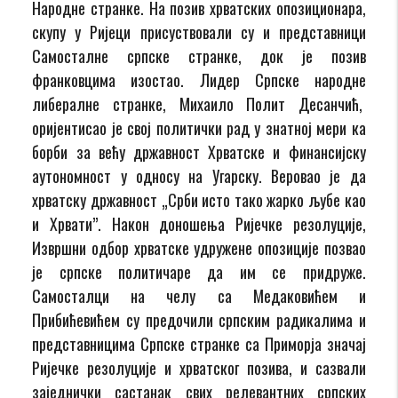
Народне странке. На позив хрватских опозиционара,
скупу у Ријеци присуствовали су и представници
Самосталне српске странке, док је позив
франковцима изостао. Лидер Српске народне
либералне странке, Михаило Полит Десанчић,
оријентисао је свој политички рад у знатној мери ка
борби за већу државност Хрватске и финансијску
аутономност у односу на Угарску. Веровао је да
хрватску државност „Срби исто тако жарко љубе као
и Хрвати”. Након доношења Ријечке резолуције,
Извршни одбор хрватске удружене опозиције позвао
је српске политичаре да им се придруже.
Самосталци на челу са Медаковићем и
Прибићевићем су предочили српским радикалима и
представницима Српске странке са Приморја значај
Ријечке резолуције и хрватског позива, и сазвали
заједнички састанак свих релевантних српских