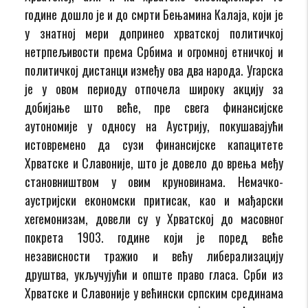
године дошло је и до смрти Бењамина Калаја, који је
у знатној мери допринео хрватској политичкој
нетрпељивости према Србима и огромној етничкој и
политичкој дистанци између ова два народа. Угарска
је у овом периоду отпочела широку акцију за
добијање што веће, пре свега финансијске
аутономије у односу на Аустрију, покушавајући
истовремено да сузи финансијске капацитете
Хрватске и Славоније, што је довело до врења међу
становништвом у овим круновинама. Немачко-
аустријски економски притисак, као и мађарски
хегемонизам, довели су у Хрватској до масовног
покрета 1903. године који је поред веће
независности тражио и већу либерализацију
друштва, укључујући и опште право гласа. Срби из
Хрватске и Славоније у већински српским срединама