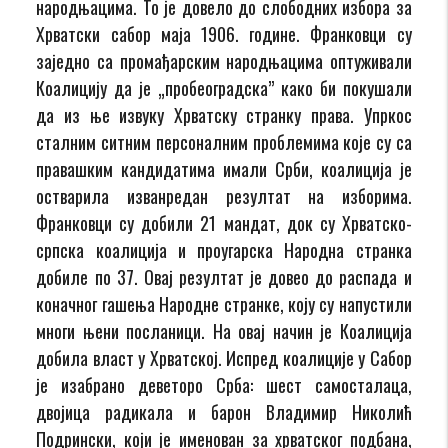
народњацима. То је довело до слободних избора за
Хрватски сабор маја 1906. године. Франковци су
заједно са промађарским народњацима оптуживали
Коалицију да је „пробеоградска” како би покушали
да из ње извуку Хрватску странку права. Упркос
сталним ситним персоналним проблемима које су са
правашким кандидатима имали Срби, коалиција је
остварила изванредан резултат на изборима.
Франковци су добили 21 мандат, док су Хрватско-
српска коалиција и проугарска Народна странка
добиле по 37. Овај резултат је довео до распада и
коначног гашења Народне странке, коју су напустили
многи њени посланици. На овај начин је Коалиција
добила власт у Хрватској. Испред коалиције у Сабор
је изабрано деветоро Срба: шест самосталаца,
двојица радикала и барон Владимир Николић
Подрински, који је именован за хрватског подбана,