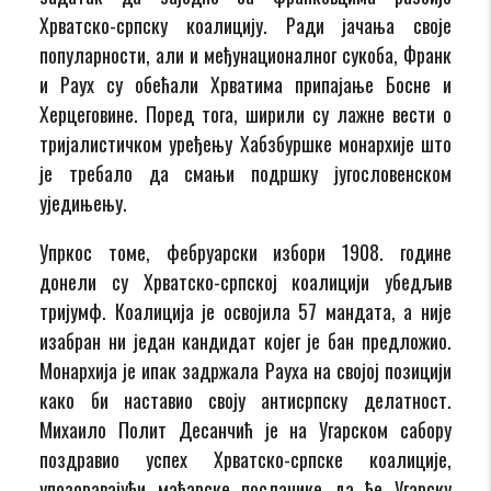
Хрватско-српску коалицију. Ради јачања своје
популарности, али и међунационалног сукоба, Франк
и Раух су обећали Хрватима припајање Босне и
Херцеговине. Поред тога, ширили су лажне вести о
тријалистичком уређењу Хабзбуршке монархије што
је требало да смањи подршку југословенском
уједињењу.
Упркос томе, фебруарски избори 1908. године
донели су Хрватско-српској коалицији убедљив
тријумф. Коалиција је освојила 57 мандата, а није
изабран ни један кандидат којег је бан предложио.
Монархија је ипак задржала Рауха на својој позицији
како би наставио своју антисрпску делатност.
Михаило Полит Десанчић је на Угарском сабору
поздравио успех Хрватско-српске коалиције,
упозоравајући мађарске посланике да ће Угарску