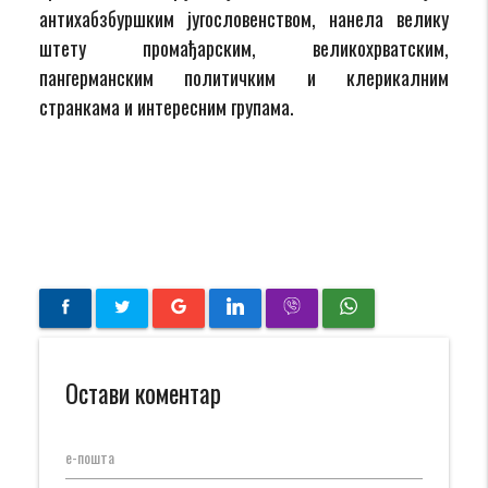
антихабзбуршким југословенством, нанела велику
штету промађарским, великохрватским,
пангерманским политичким и клерикалним
странкама и интересним групама.
Остави коментар
е-пошта