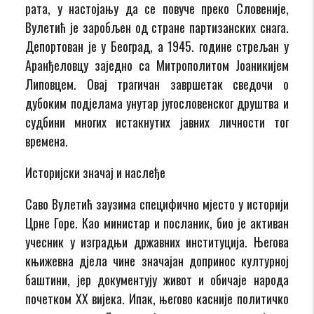
рата, у настојању да се повуче преко Словеније,
Вулетић је заробљен од стране партизанских снага.
Депортован је у Београд, а 1945. године стрељан у
Аранђеловцу заједно са Митрополитом Јоаникијем
Липовцем. Овај трагичан завршетак сведочи о
дубоким подјелама унутар југословенског друштва и
судбини многих истакнутих јавних личности тог
времена.
Историјски значај и наслеђе
Саво Вулетић заузима специфично мјесто у историји
Црне Горе. Као министар и посланик, био је активан
учесник у изградњи државних институција. Његова
књижевна дјела чине значајан допринос културној
баштини, јер документују живот и обичаје народа
почетком XX вијека. Ипак, његово касније политичко