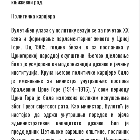
књижевни рад.
Политичка каријера
Вулетићев улазак у политику везује се за почетак XX
века и формирање парламентарног живота у Црној
Гори. Од 1905. године биран је за посланика у
Црногорској народној скупштини. Његово дјеловање
било је усмјерено ка модернизацији државе и јачању
институција. Круна његове политичке каријере било
је именовање за министра унутрашњих послова
Краљевине Црне Горе (1914–1916). У овом периоду
Црна Гора је била изложена великим искушењима
због Првог свјетског рата. Као министар, Вулетић је
настојао да одржи унутрашњи поредак и ојача
административне капацитете државе. Био је
предсједник Цетињске варошке општине, посланик
Зетске капетаније у свим сазивима Црногорске