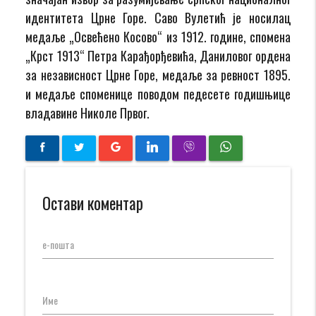
идентитета Црне Горе. Саво Вулетић је носилац
медаље „Освећено Косово“ из 1912. године, спомена
„Крст 1913“ Петра Карађорђевића, Даниловог ордена
за независност Црне Горе, медаље за ревност 1895.
и медаље споменице поводом педесете годишњице
владавине Николе Првог.
Остави коментар
е-пошта
Име