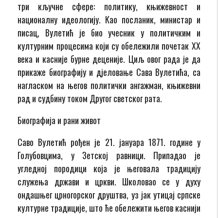
три кључне сфере: политику, књижевност и
националну идеологију. Као посланик, министар и
писац, Вулетић је био учесник у политичким и
културним процесима који су обележили почетак XX
века и касније бурне деценије. Циљ овог рада је да
прикаже биографију и дјеловање Сава Вулетића, са
нагласком на његов политички ангажман, књижевни
рад и судбину током Другог светског рата.
Биографија и рани живот
Саво Вулетић рођен је 21. јануара 1871. године у
Голубовцима, у Зетској равници. Припадао је
угледној породици која је његовала традицију
служења држави и цркви. Школовао се у духу
ондашњег црногорског друштва, уз јак утицај српске
културне традиције, што ће обележити његов каснији