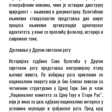
етнографским описима, чиме је остварио двоструку
вриједност – књижевну и документарну. Вулетићево
књижевно стваралаштво представља дио ширег
процеса књижевне артикулације црногорског
идентитета, у коме се преплићу фолклор, историја и
савремене теме.
Дјеловање у Другом светском рату
Историјска судбина Сава Вулетића у Другом
свјетском рату представља контроверзну етапу
његовог живота. По избијању рата приклонио се
националном покрету који је био блиско повезан са
четничким структурама у Црној Гори. Био је члан
„Националног комитета за Црну Гору и Стари Рас“,
који је имао за циљ одбрану националних интереса у
условима окупације и грађанског рата. Пред крај