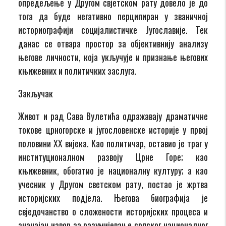
опредељење у Другом свјетском рату довело је до
тога да буде негативно перципиран у званичној
историографији социјалистичке Југославије. Тек
данас се отвара простор за објективнију анализу
његове личности, која укључује и признање његових
књижевних и политичких заслуга.
Закључак
Живот и рад Сава Вулетића одражавају драматичне
токове црногорске и југословенске историје у првој
половини XX вијека. Као политичар, оставио је траг у
институционалном развоју Црне Горе; као
књижевник, обогатио је националну културу; а као
учесник у Другом светском рату, постао је жртва
историјских подјела. Његова биографија је
свједочанство о сложености историјских процеса и
значајан извор за разумијевање српског националног