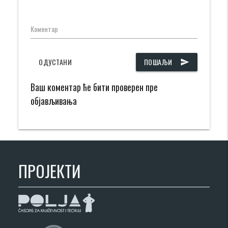
Коментар
ОДУСТАНИ
ПОШАЉИ
send
Ваш коментар ће бити проверен пре
објављивања
ПРОЈЕКТИ