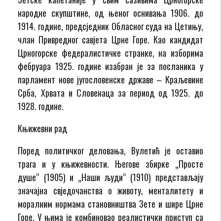
народне скупштине, од њеног оснивања 1906. до
1914. године, предсједник Обласног суда на Цетињу,
члан Привредног савјета Црне Горе. Као кандидат
Црногорске федералистичке странке, на изборима
фебруара 1925. године изабран је за посланика у
парламент нове југословенске државе – Краљевине
Срба, Хрвата и Словенаца за период од 1925. до
1928. године.
Књижевни рад
Поред политичког деловања, Вулетић је оставио
трага и у књижевности. Његове збирке „Просте
душе“ (1905) и „Наши људи“ (1910) представљају
значајна свједочанства о животу, менталитету и
моралним нормама становништва Зете и шире Црне
Горе. У њима је комбиновао реалистички приступ са