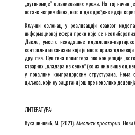
„аутономије” организованих мрежа. На тај начин 
остане непримећена, него и да одређене идеје коригу
Кључни ослонац у реализацији оваквог модела
информационој сфери преко које се неолиберализ
Дакле, уместо некадашње идеолошко-партијске
контролни механизам који је много прилагодљивији 
друштва. Суштина промотера ове концепције јесте
стварних „владара из сенке” (којих није више од н
у локалним компрадорским структурама. Нема с
циљева, који су зацртани још пре неколико децениј
ЛИТЕРАТУРА:
Вукашиновић, М. (2021).
Нови 
Мислити просторно.