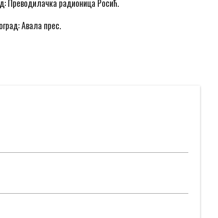
д: Преводилачка радионица Росић.
оград: Авала прес.