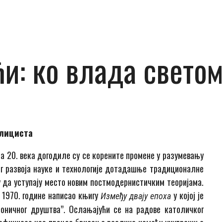
и: ко влада свето
блициста
 20. века догодиле су се корените промене у разумевању
г развоја науке и технологије дотадашње традиционалне
 да уступају место новим постмодернистичким теоријама.
 1970. године написао књигу
у којој је
Између двају епоха
оничног друштва”. Ослањајући се на радове католичког