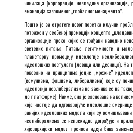
чинилаца (корпорације, невладине организације, 
еманација савременог „глобалног менаџмента”.
Пошто је за стратеге новог поретка кључни проб
потражен у особеној промоцији концепта „владавин
организације преко којих се грађани наводно не
светских питања. Питање легитимности и малоб
планетарну промоцију идеологије неолиберали
идеолошких постулата (левица или десница). На та
повезано на принципима једне „мрежне” идеолог
(комунизма, фашизма, либерализма) које су почи
идеологија неолиберализма не заснива се на такво
до платформе). Наиме, она је заснована на велико
које настоје да одговарајуће идеолошке смернице
ранијих идеолошких модела који су осмишљавани у
неолиберализма се непрекидно дограђује и прила
хијерархијски модел преноса идеја бива заме