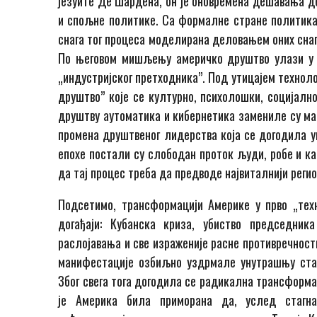
језуите Де Шардена, он је оновремена дешавања 
и спољне политике. Са формалне стране политика
снага тог процеса моделирана деловањем оних снаг
По његовом мишљењу америчко друштво улази у но
„индустријског претходника”. Под утицајем технол
друштво” које се културно, психолошки, социјално
друштву аутоматика и кибернетика замениле су маш
промена друштвеног лидерства која се догодила у
епохе постали су слободан проток људи, робе и ка
да тај процес треба да предводе највиталнији регио
Подсетимо, трансформацији Америке у прво „тех
догађаји: Кубанска криза, убиство председник
раслојавања и све израженије расне противречности
манифестације озбиљно уздрмале унутрашњу ста
Због свега тога догодила се радикална трансформац
је Америка била приморана да, услед стагна