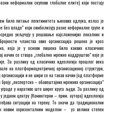
разни неформални скупови глобалне елите) који постају
лем било питање легитимитета њихових одлука, излаз је
е без владе” који симболизују разне неформалне групе и
посредно укључују у решавање најсложенијих локалних и
ројности чланства ових организација решено је кроз
зма, која је у основи лишена било каквих класичних
ј начин се ствара „глобално мрежно наддруштво” које је
ије. За разлику од класичних идеологија прошлог века
вале на платформоцентричној организационој структури,
ј организацији и не шири се на такав начин (од платформе
м броју „експертско – обавештајних мрежних организација”
 уграде у наративе што ширег круга људи. За разлику од
 једном центру (Коминтерни – прим. аутора) идеологија
гођава ситуацији на терену. То значи да традиционални
њен новим хоризонталним моделом – уз велики степен