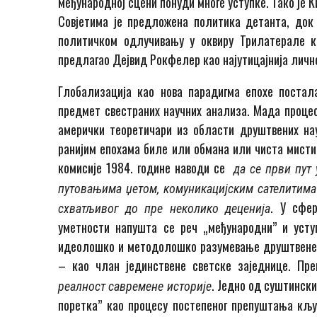
међународној сцени понуди многе уступке. Тако је
Совјетима је предложена политика детанта, док 
политичком одлучивању у оквиру Трилатерале ко
предлагао Дејвид Рокфелер као најутицајнија личн
Глобализација као нова парадигма епохе постал
предмет свестраних научних анализа. Мада процес 
амерички теоретичари из области друштвених на
ранијим епохама биле или обмана или чиста мисти
комисије 1984. године наводи се
да се први пут
путовањима џетом, комуникацијским сателитима 
. У сфер
схватљивог до пре неколико деценија
уметности напушта се реч „међународни” и усту
идеолошко и методолошко разумевањe друштвене с
– као члан јединствене светске заједнице. Пр
. Једно од суштински
реалност савремене историје
поретка” као процесу постепеног препуштања кљу