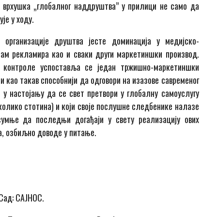
је врхушка „глобалног наддруштва” у прилици не само да
је у ходу.
 организације друштва јесте доминација у медијско-
ам рекламира као и сваки други маркетиншки производ.
 контроле успоставља се један тржишно-маркетиншки
и као такав способнији да одговори на изазове савременог
 у настојању да се свет претвори у глобалну самоуслугу
еколико стотина) и који своје послушне следбенике налазе
умње да последњи догађаји у свету реализацију ових
а, озбиљно доводе у питање.
Сад: САЈНОС.