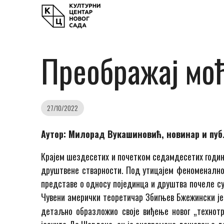
Преображај моћ
27/10/2022
Аутор: Милорад Вукашиновић, новинар и пу
Крајем шездесетих и почетком седамдесетих година
друштвене стварности. Под утицајем феноменално
представе о односу појединца и друштва почеле су
Чувени амерички теоретичар Збигњев Бжежински је
детаљно образложио своје виђење новог „технотр