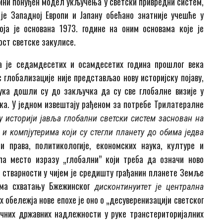
 Кини понуђен модел укључења у светски привредни систем,
је Западној Европи и Јапану обећано знатније учешће у
ја је основана 1973. године на оним основама које је
ост светске закулисе.
а је седамдесетих и осамдесетих година прошлог века
глобализације није представљао нову историјску појаву,
ука дошли су до закључка да су све глобалне визије у
ка. У једном извештају рађеном за потребе Трилатералне
 у историји јавља глобални светски систем заснован на
и компјутерима који су стегли планету до обима једва
и права, политикологије, економских наука, културе и
па место изразу „глобални” који треба да означи новo
тварности у чијем је средишту грађанин планете Земље
ема схватању Бжежинског
дискон
тинуитет је централна
х обележја нове епохе је оно о „десуверенизацији светског
чних државних надлежности у руке транстериторијалних