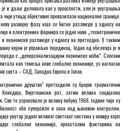
дефинисао као процес брисања разлика између унутрашње
 је и даље деловала као у прошлости, али је унутрашња
а чији утицај објективно превазилази националне границе.
ву развојну фазу која се битно разликује у односу на
огије и електронике формира се једно ново „технотронично
 и економски разликује у односу на претходно. У таквом
ину којом је управљао појединац. Једно од обележја је и
поредо с „деперсонализацијом економске моћи”. Слогани
питала као темеља нове глобалне економије, уз нагласак
ни света – САД, Западна Европа и Јапан.
нотронично друштво” претходили су бројни трауматични
а Кенедија, Вијетнамски рат, затим велика социјална
. Све то узроковало је велику побуну 1968. године чије су
билност обе суперсиле и зона под њиховом контролом.
ија унутар једног великог светског система у оквиру којег
ције глобалне економије, преосталим факторима на