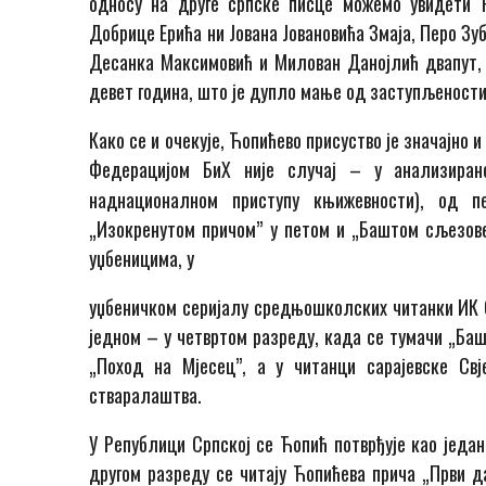
односу на друге српске писце можемо увидети 
Добрице Ерића ни Јована Јовановића Змаја, Перо З
Десанка Максимовић и Милован Данојлић двапут, 
девет година, што је дупло мање од заступљеност
Како се и очекује, Ћопићево присуство је значајно 
Федерацијом БиХ није случај – у анализиран
наднационалном приступу књижевности), од 
„Изокренутом причом” у петом и „Баштом сљезове
уџбеницима, у
уџбеничком серијалу средњошколских читанки ИК С
једном – у четвртом разреду, када се тумачи „Баш
„Поход на Мјесец”, а у читанци сарајевске Св
стваралаштва.
У Републици Српској се Ћопић потврђује као један
другом разреду се читају Ћопићева прича „Први 