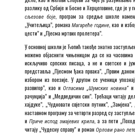
разлику од Србије и Босне и Херцеговине, где је 
, програм за средње школе намењ
сљезове боје
„Учитељица”, романа
, као и изб
Магареће године
цести” и „Пјесма мртвих пролетера”.
У основној школи је Ћопић такође знатно заступље
можемо објаснити чињеницом да се на часовима 
искључиво српских писаца, а не и светске и ју
представља „Пјесмом ђака првака”, „Првим даном
избором из поезије. У другом се ученици упозна
развигор”, као и
Огласима
„
Ш
умских новина”
рачунџија” и „Медведичин син”. Трећаци читају де
хајдуке”, „Чудновати свјетски путник”, „Замјена”
наставном програму за четврти разред су заступље
и
, а за пети „Похо
Приче испод змајевих крила
читају „Чудесну справу” и роман
Орлови рано лет