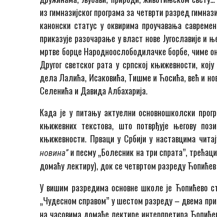
из гимназијског програма за четврти разред гимназ
канонски статус у оквирима проучавања савремене
приказује разочарање у власт нове Југославије и њ
мртве борце Народноослободилачке борбе, чиме она
Другог светског рата у српској књижевности, кој
дела Лалића, Исаковића, Тишме и Ћосића, већ и н
Селенића и Давида Албахарија.
Када је у питању актуелни основношколски прогр
књижевних текстова, што потврђује његову пози
књижевности. Прваци у Србији у наставцима чита
и песму „Болесник на три спрата”, трећац
новина”
домаћу лектиру), док се четвртом разреду Ћопићев
У вишим разредима основне школе је Ћопићево с
„Чудесном справом” у шестом разреду – двема пр
на часовима домаће лектире интерпретира Ћопиће