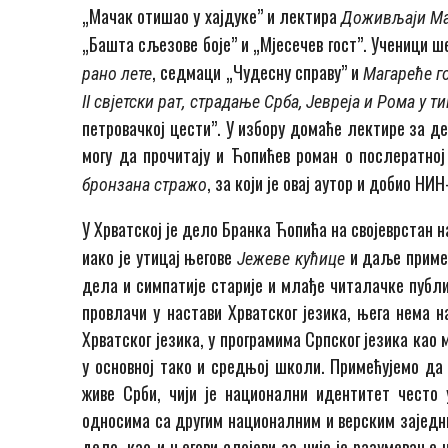
„Мачак отишао у хајдуке” и лектира
Доживљаји Ма
„Башта сљезове боје” и „Мјесечев гост”. Ученици ш
, седмаци „Чудесну справу” и
рано лете
Магареће г
II
свјетски рат, страдање Срба, Јевреја и Рома у т
петровачкој цести”. У избору домаће лектире за д
могу да прочитају и Ћопићев роман о послератно
, за који је овај аутор и добио НИ
бронзана стражо
У Хрватској је дело Бранка Ћопића на својеврстан 
иако је утицај његове
и даље примет
Јежеве кућице
дела и симпатије старије и млађе читалачке публи
провлачи у настави Хрватског језика, њега нема 
Хрватског језика, у програмима Српског језика ка
у основној тако и средњој школи. Примећујемо да 
живе Срби, чији је национални идентитет чест
односима са другим националним и верским заједни
дело, као и његови слојеви за чије је разумевање