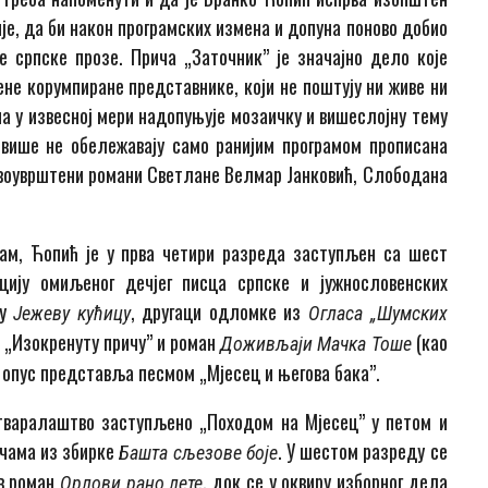
ије, да би након програмских измена и допуна поново добио
 српске прозе. Прича „Заточник” је значајно дело које
ене корумпиране представнике, који не поштују ни живе ни
 у извесној мери надопуњује мозаичку и вишеслојну тему
у више не обележавају само ранијим програмом прописана
овоуврштени романи Светлане Велмар Јанковић, Слободана
ам, Ћопић је у прва четири разреда заступљен са шест
цију омиљеног дечјег писца српске и јужнословенских
ју
, другаци одломке из
Јежеву кућицу
Огласа
„
Ш
умских
и „Изокренуту причу” и роман
(као
Доживљаји Мачка Тоше
 опус представља песмом „Мјесец и његова бака”.
тваралаштво заступљено „Походом на Мјесец” у петом и
ичама из збирке
. У шестом разреду се
Башта сљезове боје
в роман
, док се у оквиру изборног дела
Орлови рано лете