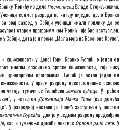
Бранку Ћопићу из дела
Владе Стојиљковића,
Писмописац
 Ученици седмог разреда не читају ниједно дело Бранка
 за овај разред у Србији ученици имали прилику да се
асупрот старом програму у ком Ћопић није био заступљен,
 у Србији, дата је и песма „Мала моја из Босанске Крупе”,
 и књижевности у Црној Гори, Бранко Ћопић је један од
упрот многим класицима српске књижевности, који нису
ним црногорским програмима, Ћопић је остао један од
ј књижевности. У првом разреду деветогодишње основне
лно читају, тумачи се Ћопићева
У трећем
Јежева кућица.
евач”, у четвртом
(као домаћа
Доживљаји Мачка Тоше
це”. У разредној настави је Ћопић заступљен у шестом
, док је у седмом разреду предвиђено
иколетине Бурсаћа
, као и тумачење домаће лектире
. У
је
Орлови рано лете