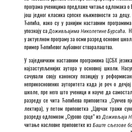
програма ученицима предлаже читање одломака о 
још једног класика српске књижевности за децу.
Ћопића, иако су у ранијим наставним програмима
упознају са
. Н
Доживљајима Николетине Бурсаћа
у актуелном програму за осми разред основне школе
пример Ћопићевог љубавног стваралаштва.
У заједничким наставним програмима ЦСБХ језика
најзаступљенијих аутора у основној школи. Нас
сачували своју канонску позицију у реформиса
неприкосновених ауторитета када је реч о дечјо
школе, пре него што ученици и науче да самоста
разреду се чита Ћопићева приповетка „Сунчев пј
лектира), у петом приповетка „Цврчак тражи сун
разреду одломком „Сурово срце” из
Доживљаја Н
читање насловне приповетке из
Баште сљезове бо