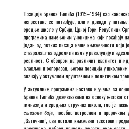
Позиција Бранка Ћопића (1915–1984) као канонско
непрестано се потврђује, али и доводи у питање
средње школе у Србији, Црној Гори, Републици Срп
програмима намењеним ученицима који похађају нас
један од ретких писаца наше књижевности који ј
стваралаштва одредили нада у револуцију и идеалн
реалност. С обзиром на различит квалитет и иде
слављен и оспораван, његова позиција у школским 
значају у актуелном друштвеном и политичком тре
У актуелним програмима наставе и учења за осно
Бранка Ћопића доживљавамо на основу његовог ст
гимназија и средњих стручних школа, где је паж
, посебно потресном и пророчком 
сљезове боје
„Заточник”, сви остали књижевни текстови предв
дружинама, љубави, природи, животињском свету… 