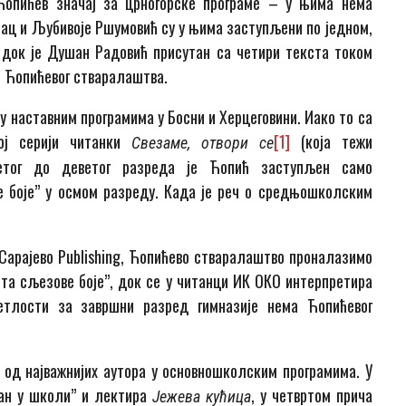
Ћопићев значај за црногорске програме – у њима нема
убац и Љубивоје Ршумовић су у њима заступљени по једном,
док је Душан Радовић присутан са четири текста током
и Ћопићевог стваралаштва.
и у наставним програмима у Босни и Херцеговини. Иако то са
ој серији читанки
[1]
(која тежи
Свезаме, отвори се
петог до деветог разреда је Ћопић заступљен само
 боје” у осмом разреду. Када је реч о средњошколским
арајево Publishing, Ћопићево стваралаштво проналазимо
та сљезове боје”, док се у читанци ИК ОКО интерпретира
јетлости за завршни разред гимназије нема Ћопићевог
 од најважнијих аутора у основношколским програмима. У
дан у школи” и лектира
, у четвртом прича
Јежева кућица