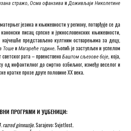
,
и
онзана стражо
Осма офанзива
Доживљаји Николетине
матерњег језика и књижевности у региону, потврђује се да
а канонски писац српске и јужнословенских књижевности,
о најчешће представљено култним остварењима за децу,
и
. Ћопић је заступљен и успелом
а Тоше
Магареће године
ог светског рата – првенствено
, која,
Баштом сљезове боје
уку од инфантилног до смртно озбиљног, између веселог и
ске кратке прозе друге половине ХХ века.
ВНИ ПРОГРАМИ И УЏБЕНИЦИ:
. razred gimnazije.
Sarajevo: Svjetlost.