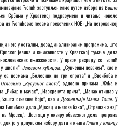
у гимназијама Ћопић заступљен само путем избора из
Баште
ен Србима у Хрватској подразумева и читање новеле
ора из Ћопићевих песама посвећених НОБ: „На петровачкој
нији него у осталим, досад анализираним програмима, што
Српског језика и књижевности у Хрватској тумаче дела
жнословенских књижевности. У првом разреду се Ћопић
 у школи”,
, „Сунчевим певачем”, као и
Јежевом кућицом
ју са песмама „Болесник на три спрата” и „Висибаба и
и
односно причама „Жућа и
Огласима
„
К
упусног листа”,
ла „Рибар и мачак”, „Изокренута прича”, „Мачак отишао у
, „Башта сљезове боје”, као и
. У
Доживљаје Мачка Тоше
на Ћопићева дела „Мјесец и његова бака”, „Страшан змај”
д на Мјесец”. Шестаци у оквиру обавезног дела програма
, док је у допунском избору дата и књига
е
Глава у кланцу