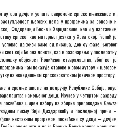
г аутора дечје и уопште савремене српске књижевности,
 заступљеност његових дела у програмима за основне и
ској, Федерацији Босне и Херцеговине, као и у наставним
таву српског као матерњег језика у Хрватској. Ћопић је
е успевао да живи само од писања, док су фазе његовог
и свет који ће она донети, као и разочарање у послератну
олошку обојеност Ћопићевог стваралаштва, због ког је
програмима нам показује ставове о овом аутору и његовом
нутку на некадашњем српскохрватском језичком простору.
вне и средње школе на подручју Републике Србије, опус
варалаштва намењеног деци. Изузев у четвртом разреду
ња посвећена ширем избору из збирке приповедака
Башта
уводном писму Зији Диздаревићу и последњој причи –
иђени наставним програмом посвећени су деци – дечјим
Треба напоменути и да је Бранко Ћопић испрва изопштен