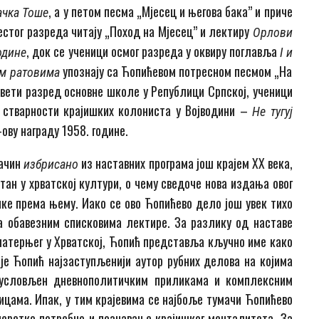
, а у петом песма „Мјесец и његова бака” и приче
чка Тоше
естог разреда читају „Поход на Мјесец” и лектиру
Орлови
, док се ученици осмог разреда у оквиру поглавља
одине
I
и
упознају са Ћопићевом потресном песмом „На
им ратовима
евети разред основне школе у Републици Српској, ученици
ј стварности крајишких колониста у Војводини –
Не тугуј
Н-ову награду 1958. године.
начин
из наставних програма још крајем XX века,
избрисано
ан у хрватској култури, о чему сведоче нова издања овог
ке према њему. Иако се ово Ћопићево дело још увек тихо
на обавезним списковима лектире. За разлику од наставе
о матерњег у Хрватској, Ћопић представља кључно име како
је Ћопић најзаступљенији аутор рубних делова на којима
о условљен дневнополитичким приликама и комплексним
цама. Ипак, у тим крајевима се најбоље тумачи Ћопићево
 неретко потребно и познавање крајишког менталитета. За