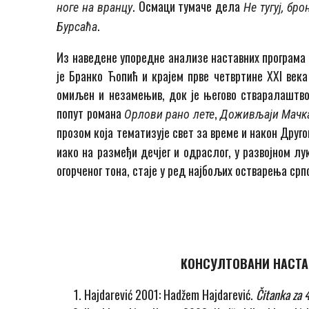
. Осмаци тумаче дела
ноге на вранцу
Не тугуј, бр
.
Бурсаћа
Из наведене упоредне анализе наставних програма 
је Бранко Ћопић и крајем прве четвртине XXI век
омиљен и незамењив, док је његово стваралаштв
попут романа
,
Орлови рано лете
Доживљаји Мачк
прозом која тематизује свет за време и након Друг
иако на размеђи дечјег и одраслог, у развојном л
огорченог тона, стаје у ред најбољих остварења срп
КОНСУЛТОВАНИ НАСТА
Hajdarević 2001: Hadžem Hajdarević.
Čitanka za 4