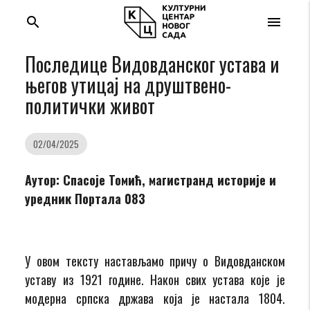
search
menu
Последице Видовданског устава и
његов утицај на друштвено-
политички живот
02/04/2025
Аутор: Спасоје Томић, магистранд историје и
уредник Портала 083
У овом тексту настављамо причу о Видовданском
уставу из 1921 године. Након свих устава које је
модерна српска држава која је настала 1804.