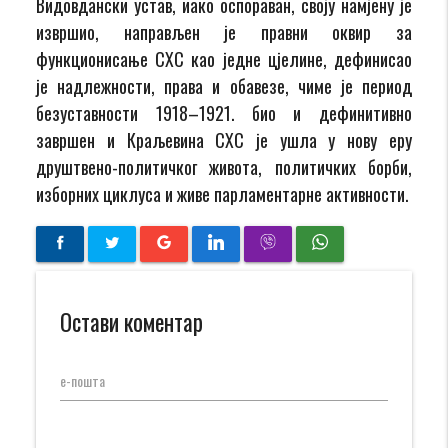
Видовдански устав, иако оспораван, своју намјену је
извршио, направљен је правни оквир за
функционисање СХС као једне цјелине, дефинисао
је надлежности, права и обавезе, чиме је период
безуставности 1918–1921. био и дефинитивно
завршен и Краљевина СХС је ушла у нову еру
друштвено-политичког живота, политичких борби,
изборних циклуса и живе парламентарне активности.
Остави коментар
е-пошта