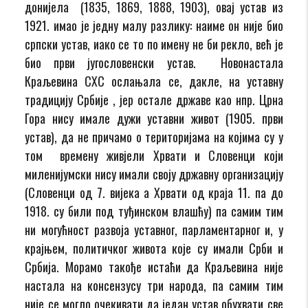
донијела (1835, 1869, 1888, 1903), овај устав из
1921. имао је једну малу разлику: наиме он није био
српски устав, иако се то по имену не би рекло, већ је
био први југословенски устав. Новонастала
Краљевина СХС ослањала се, дакле, на уставну
традицију Србије , јер остале државе као нпр. Црна
Гора нису имале дужи уставни живот (1905. први
устав), да не причамо о територијама на којима су у
том времену живјели Хрвати и Словенци који
миленијумски нису имали своју државну организацију
(Словенци од 7. вијека а Хрвати од краја 11. па до
1918. су били под туђинском влашћу) па самим тим
ни могућност развоја уставног, парламентарног и, у
крајњем, политичког живота којe су имали Срби и
Србија. Морамо такође истаћи да Краљевина није
настала на консензусу три народа, па самим тим
није се могло очекивати да један устав обухвати све