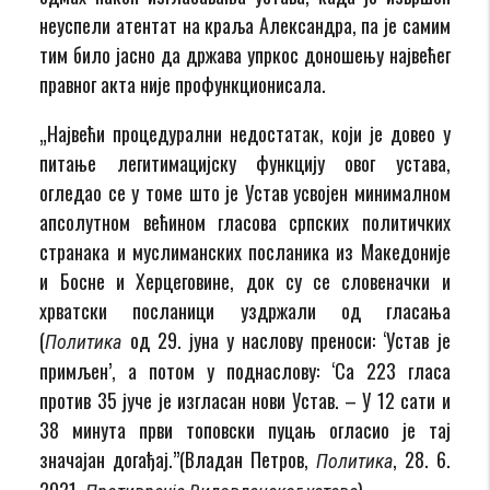
неуспели атентат на краља Александра, па је самим
тим било јасно да држава упркос доношењу највећег
правног акта није профункционисала.
„Највећи процедурални недостатак, који је довео у
питање легитимацијску функцију овог устава,
огледао се у томе што је Устав усвојен минималном
апсолутном већином гласова српских политичких
странака и муслиманских посланика из Македоније
и Босне и Херцеговине, док су се словеначки и
хрватски посланици уздржали од гласања
(
од 29. јуна у наслову преноси: ‘Устав је
Политика
примљен’, а потом у поднаслову: ‘Са 223 гласа
против 35 јуче је изгласан нови Устав. – У 12 сати и
38 минута први топовски пуцањ огласио је тај
значајан догађај.”(Владан Петров,
, 28. 6.
Политика
2021,
)