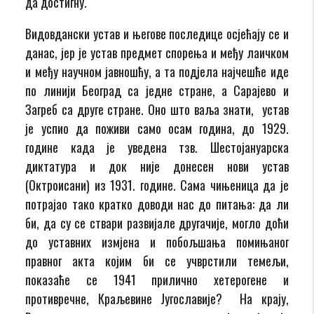
да достигну.
Видовдански устав и његове последице осјећају се и
данас, јер је устав предмет спорења и међу лаичком
и међу научном јавношћу, а та подјела најчешће иде
по линији Београд са једне стране, а Сарајево и
Загреб са друге стране. Оно што ваља знати, устав
је успио да поживи само осам година, до 1929.
године када је уведена тзв. Шестојануарска
диктатура и док није донесен нови устав
(Октроисани) из 1931. године. Сама чињеница да је
потрајао тако кратко доводи нас до питања: да ли
би, да су се ствари развијале другачије, могло доћи
до уставних измјена и побољшања помињаног
правног акта којим би се учврстили темељи,
показаће се 1941 прилично хетерогене и
противречне, Краљевине Југославије? На крају,