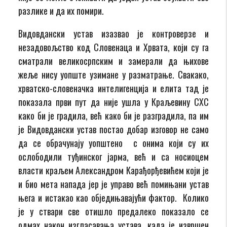
разлике и да их помири.
Видовдански устав изазвао је контроверзе и
незадовољство код Словенаца и Хрвата, који су га
сматрали великосрпским и замерали да њихове
жеље нису уопште узимане у разматрање. Свакако,
хрватско-словеначка интелигенција и елита тад је
показала први пут да није ушла у Краљевину СХС
како би је градила, већ како би је разградила, па им
је Видовдански устав постао добар изговор не само
да се обрачунају уопштено с онима који су их
ослободили туђинског јарма, већ и са носиоцем
власти краљем Александром Карађорђевићем који је
и био мета напада јер је управо већ помињани устав
њега и истакао као обједињавајући фактор. Колико
је у ствари све отишло предалеко показало се
одмах након изгласавања устава, када је извршен