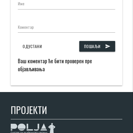
Име
Коментар
ОДУСТАНИ
ПОШАЉИ
send
Ваш коментар ће бити проверен пре
објављивања
ПРОЈЕКТИ