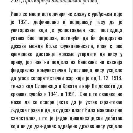
Противречја Видовданског устава
Иако се многи историчари не слажу с уређењем којe
је 1921. дефинисанo и оспоравају тезу да је
унитаризам који је успостављен као последица
устава био погрешан, истичући да би федерална
држава можда боље функционисала, ипак с ове
временске дистанце можемо утврдити да нису у
праву, јер чак ни подјела на бановине ни каснија
федерална комунистичка Југославија нису успјеле
да угасе сепаратистички жар који је од 1. 12. 1918.
тињао код Словенаца и Хрвата и који ће довести до
крвавих сукоба и 1941. и 1991. Оно што свакако не
може да се оспори јесте да је устав гарантовао
људска права и да је судска власт била максимално
самостална, што је један цивилизацијски добитак
који ни до дан-данас одређене државе нису успјеле