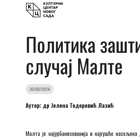
Политика зашти
случај Mалте
30/08/2024
Аутор: др Јелена Тодоровић Лазић
Малта је најурбанизованија и најгушће насељена