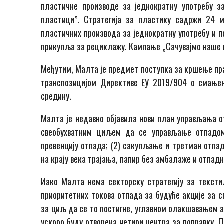
пластичне производе за једнократну употребу 
пластици”. Стратегија за пластику садржи 24
пластичних производа за једнократну употребу и п
прикупља за рециклажу. Кампање „Сачувајмо наше п
Међутим, Малта је предмет поступка за кршење пра
транспозицијом Директиве ЕУ 2019/904 о смањењ
средину.
Малта је недавно објавила нови план управљања о
свеобухватним циљем да се управљање отпадом п
превенцију отпада; (2) сакупљање и третман отпад
на крају века трајања, папир без амбалаже и отпад
Иако Малта нема секторску стратегију за текст
приоритетних токова отпада за будуће акције за 
за циљ да се то постигне, углавном олакшавањем а
ускоро буду отворена четири центра за поправку. 