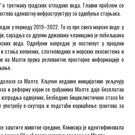
 о третману градских отпадних вода. Главни проблем се
ахтева адекватну инфраструктуру за одвођење стајњака.
дак у периоду 2019–2022. То су пре свега морске воде: у
ији, сарадња са другим државама чланицама је побољшана
ских вода. Одређени напредак је постигнут у процени
 и стања копнених, слатководних и морских екосистема и
ве на Малти пружа релевантне просторне информације о
вљање.
 долазе са Малте. Кључне недавне иницијативе укључују
воза и реформу којом се грађанима Малте даје бесплатан
а, изградња одвојених, безбедних бициклистичких стаза ће
 употребу е-скутера и подстаћи коришћење грантова за
ке заштите животне средине, Комисија је идентификовала