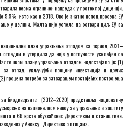
алтешким властима. У поређењу са просецима ЕУ за стопе
тварила веома ограничен напредак у протеклој деценији.
е 9,9%, исто као и 2018. Ово је знатно испод просека ЕУ
ање у целини. Малта није успела да оствари циљ ЕУ за
ој национални план управљања отпадом за период 2021–
а отпадом и утврдила да није у потпуности усклађен са
Малтешком плану управљања отпадом недостајало је: (1)
 за отпад, укључујући процену инвестиција и других
 (2) процена потребе за затварањем постојећих постројења
 за биодиверзитет (2012–2020) представља националну
 усмерење на националном нивоу за управљање и заштиту
ништа и 66 врста обухваћених Директивом о стаништима.
аведених у Анексу I Директиве о птицама.