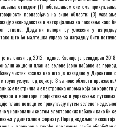
рављања отпадом: (1) побољшањем система прикупљања
говорности произвођача на више области; (3) усвајање
евизију законодавства о материјалима за паковање како би
ног отпада. Додатни напори су уложени у изградњу
 тако што ће малтешка управа за изградњу бити потпуно
је на снази од 2012. године. Касније је ревидиран 2018.
ионални акциони план за зелене јавне набавке за период
бавку чистих возила као што је наведено у Директиви о
 група услуга, од којих је 8 за нове области производа/
зација; електрична и електронска опрема која се користи у
ачунари и монитори, пројектовање и управљање путевима,
ције плана подаци се прикупљају путем зеленог недељног
сано у национални систем електронских набавки како би се
ивања у дигиталном формату. Поред недељног извештаја,
омене и планирање такође, предузима вежбу обезбеђења