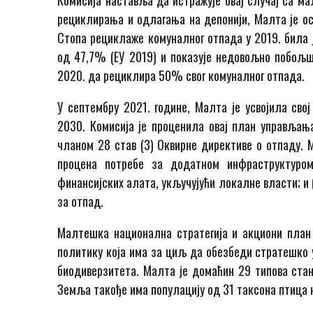
Комисија наставља да истражује овај случај са м
рециклирања и одлагања на депонији, Малта је ос
Стопа рециклаже комуналног отпада у 2019. била ј
од 47,7% (ЕУ 2019) и показује недовољно побољш
2020. да рециклира 50% свог комуналног отпада.
У септембру 2021. године, Малта је усвојила св
2030. Комисија је проценила овај план управљањ
чланом 28 став (3) Оквирне директиве о отпаду. 
процена потребе за додатном инфраструктуром
финансијских алата, укључујући локалне власти; и
за отпад.
Малтешка национална стратегија и акциони план
политику која има за циљ да обезбеди стратешко
биодиверзитета. Малта је домаћин 29 типова ста
Земља такође има популацију од 31 таксона птица н