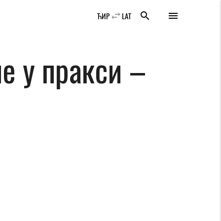
swap_horiz
search
menu
ЋИР
LAT
е у пракси –