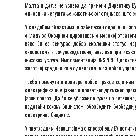
Малта и даље не успева да примени Директиву ЕУ
односи на испуштање животињског стајњака, што з
У следећим областима је забележен одређени напре
складу са Оквирном директивом о морској стратег
како би се осигурао добар еколошки статус мор
екосистема и рачуноводственој анализи притисака
њихових услуга. Имплементација INSPIRE Директи
животној средини које су неопходне за добро упра
Треба поменути и примере добре праксе који нам
електрификацију јавног и приватног друмског пре
јавни превоз. Да би се ублажиле гужве на путевим
подстаћи вожњу бициклом, обезбедити безбеднију
електричне бицикле.
У претходним Извештајима о спровођењу ЕУ полити