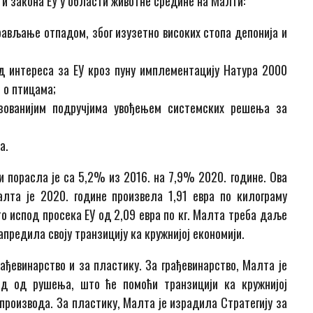
 и закона ЕУ у области животне средине на Малти:
рављање отпадом, због изузетно високих стопа депонија и
интереса за ЕУ ​​кроз пуну имплементацију Натура 2000
 о птицама;
зованијим подручјима увођењем системских решења за
а.
 порасла је са 5,2% из 2016. на 7,9% 2020. године. Ова
лта је 2020. године произвела 1,91 евра по килограму
о испод просека ЕУ од 2,09 евра по кг. Малта треба даље
предила своју транзицију ка кружнијој економији.
рађевинарство и за пластику. За грађевинарство, Малта је
пад од рушења, што ће помоћи транзицији ка кружнијој
 производа. За пластику, Малта је израдила Стратегију за