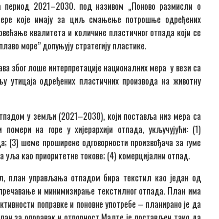
за период 2021–2030. под називом „Поново размисли о
 мере које имају за циљ смањење потрошње одређених
овећање квалитета и количине пластичног отпада који се
лаво море” допуњују стратегију пластике.
ва због лоше интерпретације националних мера у вези са
у утицаја одређених пластичних производа на животну
тпадом у земљи (2021–2030), који поставља низ мера са
омери на горе у хијерархији отпада, укључујући: (1)
а; (3) шеме проширене одговорности произвођача за гуме
на уља као приоритетне токове; (4) комерцијални отпад.
ил, план управљања отпадом бира текстил као један од
спречавање и минимизирање текстилног отпада. План има
ктивности поправке и поновне употребе – планирано је да
План за опоравак и отпорност Малте је постављен тако да