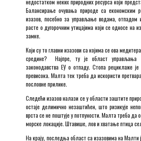
недостатком неких природних ресурса који предст
Балансирање очувања природе са економским ра
изазов, посебно за управљање водама, отпадом 
расте о дугорочним утицајима који се односе на и
замке.
Који су то главни изазови са којима се ова медите
средине? Најпре, ту је област управљања о
законодавства ЕУ о отпаду. Стопа рециклаже је
превисока. Малта тек треба да искористи претвара
пословне прилике.
Следећи изазов налази се у области заштите прир
остаје делимично незаштићен, што ризикује непо
врста се не поштује у потпуности. Малта треба да 
морске локације. Штавише, лов и хватање птица сел
На крају, последња област са изазовима на Малти 