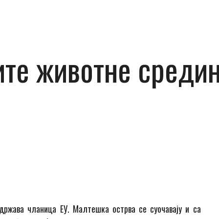
те животне средин
 држава чланица ЕУ. Малтешка острва се суочавају и са