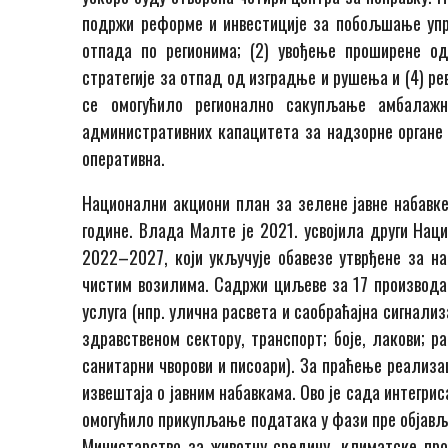
подржи реформе и инвестиције за побољшање уп
отпада по регионима; (2) увођење проширене од
стратегије за отпад од изградње и рушења и (4) р
се омогућило регионално сакупљање амбалаж
административних капацитета за надзорне органе
оперативна.
Национални акциони план за зелене јавне набавке 
године. Влада Малте је 2021. усвојила други Нац
2022–2027, који укључује обавезе утврђене за на
чистим возилима. Садржи циљеве за 17 производа и
услуга (нпр. улична расвета и саобраћајна сигнали
здравственом сектору, транспорт; боје, лакови; р
санитарни чворови и писоари). За праћење реализа
извештаја о јавним набавкама. Ово је сада интегри
омогућило прикупљање података у фази пре објављ
Министарство за животну средину, климатске пр