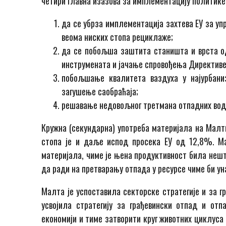
четири главна изазова за имплементацију политике
да се убрза имплементација захтева ЕУ за уп
веома ниских стопа рециклаже;
да се побољша заштита станишта и врста од 
инструмената и јачање спровођења Директиве
побољшање квалитета ваздуха у најурбани
загушење саобраћаја;
решавање недовољног третмана отпадних вод
Кружна (секундарна) употреба материјала на Малти
стопа је и даље испод просека ЕУ од 12,8%. Ма
материјала, чиме је њена продуктивност била нешт
да ради на претварању отпада у ресурсе чиме би уна
Малта је успоставила секторске стратегије и за г
усвојила стратегију за грађевински отпад и от
економији и тиме затворити круг животних циклуса