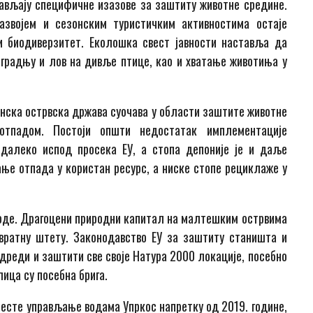
ављају специфичне изазове за заштиту животне средине.
звојем и сезонским туристичким активностима остаје
и биодиверзитет. Еколошка свест јавности наставља да
зградњу и лов на дивље птице, као и хватање животиња у
ранска острвска држава суочава у области заштите животне
тпадом. Постоји општи недостатак имплементације
 далеко испод просека ЕУ, а стопа депоније је и даље
ње отпада у користан ресурс, а ниске стопе рециклаже у
оде. Драгоцени природни капитал на малтешким острвима
вратну штету. Законодавство ЕУ за заштиту станишта и
одреди и заштити све своје Натура 2000 локације, посебно
ица су посебна брига.
јесте управљање водама Упркос напретку од 2019. године,