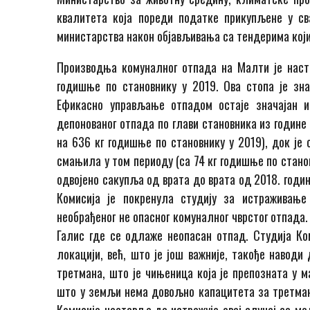
квалитета која пореди податке прикупљене у с
министарства након објављивања са тендерима који
Производња комуналног отпада на Малти је наст
годишње по становнику у 2019. Ова стопа је зна
Ефикасно управљање отпадом остаје значајан 
депонованог отпада по глави становника из године 
на 636 кг годишње по становнику у 2019), док је
смањила у том периоду (са 74 кг годишње по стано
одвојено сакупља од врата до врата од 2018. годин
Комисија је покренула студију за истраживањ
необрађеног не опасног комуналног чврстог отпада.
Галис где се одлаже неопасан отпад. Студија Ко
локацији, већ, што је још важније, такође наводи
третмана, што је чињеница која је препозната у
што у земљи нема довољно капацитета за третман 