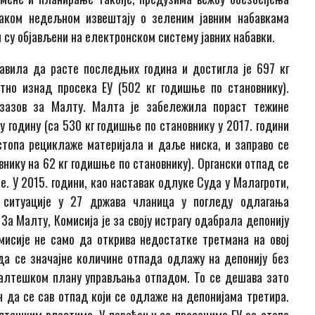
ваком недељном извештају о зеленим јавним набавкама
 су објављени на електронском систему јавних набавки.
авила да расте последњих година и достигла је 697 кг
тно изнад просека ЕУ (502 кг годишње по становнику).
изазов за Малту. Малта је забележила пораст тежине
у годину (са 530 кг годишње по становнику у 2017. години
 стопа рециклаже материјала и даље ниска, и заправо се
внику на 62 кг годишње по становнику). Органски отпад се
е. У 2015. години, као наставак одлуке Суда у Малагроти,
е ситуације у 27 држава чланица у погледу одлагања
 За Малту, Комисија је за своју истрагу одабрала депонију
мисије не само да открива недостатке третмана на овој
 да се значајне количине отпада одлажу на депонију без
 малтешком плану управљања отпадом. То се дешава зато
да се сав отпад који се одлаже на депонијама третира.